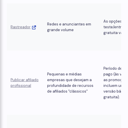
As opções de
Redes e anunciantes em
Rastreador
teste/entrad
grande volume
gratuita varia
Período de te
Pequenas e médias
pago (às veze
Publicar afiliado
empresas que desejam a
as promoçõe
profissional
profundidade de recursos
incluem uma
de afiliados "clássicos"
versão básic
gratuita).