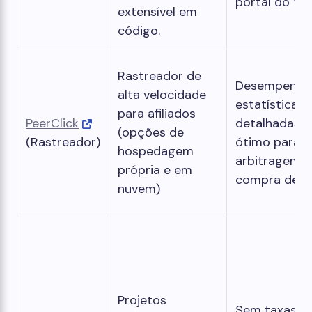
portal do Wo
extensível em
código.
Rastreador de
Desempenho 
alta velocidade
estatísticas
para afiliados
PeerClick
detalhadas do
(opções de
(Rastreador)
ótimo para
hospedagem
arbitragem e
própria e em
compra de mí
nuvem)
Projetos
Sem taxas d