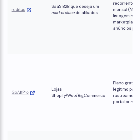
recorrente
SaaS B2B que deseja um
reditus
mensal (MRR)
marketplace
de afiliados
listagem no
marketplace
anúncios pag
Plano gratuit
Lojas
legítimo para
GoAffPro
Shopify/Woo/BigCommerce
rastreamento
portal princip