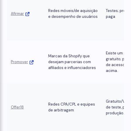
Redes móveis/de aquisição
Testes; prod
Afirmar
e desempenho de usuários
paga
Existe um pla
Marcas da Shopify que
gratuito; por
Promover
desejam parcerias com
de acesso ma
afiliados e influenciadores
acima.
Gratuito/Ver
Redes CPA/CPL e equipes
Offer18
de teste, pag
de arbitragem
produção.