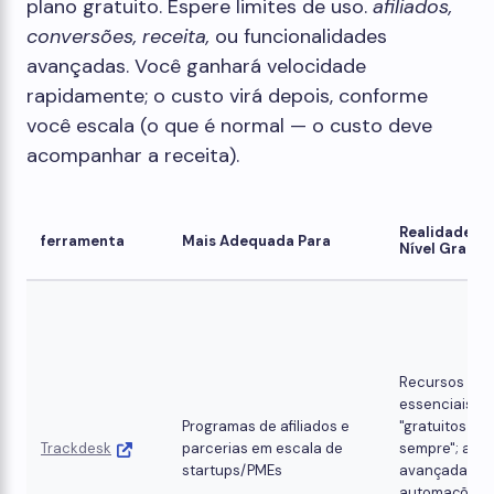
plano gratuito. Espere limites de uso.
afiliados,
conversões, receita,
ou funcionalidades
avançadas. Você ganhará velocidade
rapidamente; o custo virá depois, conforme
você escala (o que é normal — o custo deve
acompanhar a receita).
Realidade do
ferramenta
Mais Adequada Para
Nível Gratui
Recursos
essenciais
Programas de afiliados e
"gratuitos pa
Trackdesk
parcerias em escala de
sempre"; anál
startups/PMEs
avançadas e
automações