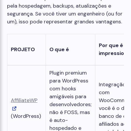
pela hospedagem, backups, atualizações e
segurança. Se você tiver um engenheiro (ou for
um), isso pode representar grandes vantagens.
Por que é
PROJETO
O que é
impressiona
Plugin premium
para WordPress
Integração p
com hooks
com
amigáveis ​​para
AffiliateWP
WooCommerc
desenvolvedores;
você é o don
não é FOSS, mas
(WordPress)
banco de da
é auto-
afiliados ad
hospedado e