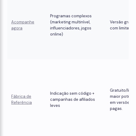
Programas complexos
Acompanhe
(marketing multinível,
Versão gratui
agora
influenciadores, jogos
com limites
online)
Gratuito/limit
Indicação sem código +
Fábrica de
maior potênc
campanhas de afiliados
Referência
em versões
leves
pagas.