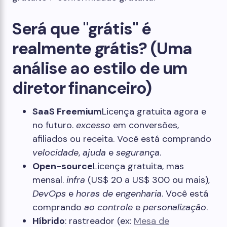
Será que "grátis" é
realmente grátis? (Uma
análise ao estilo de um
diretor financeiro)
SaaS Freemium
Licença gratuita agora e
no futuro.
excesso
em conversões,
afiliados ou receita. Você está comprando
velocidade
,
ajuda
e
segurança
.
Open-source
Licença gratuita, mas
mensal.
infra
(US$ 20 a US$ 300 ou mais),
DevOps
e
horas de engenharia
. Você está
comprando
ao controle
e
personalização
.
Híbrido
: rastreador (ex:
Mesa de