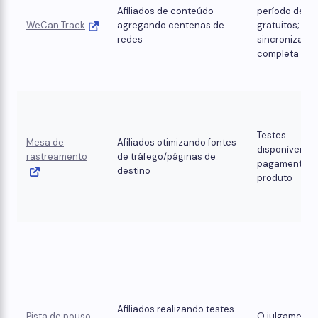
Afiliados de conteúdo
período de te
WeCan Track
agregando centenas de
gratuitos;
redes
sincronizaçã
completa pag
Testes
Mesa de
Afiliados otimizando fontes
disponíveis;
rastreamento
de tráfego/páginas de
pagamento 
destino
produto
Afiliados realizando testes
Pista de pouso
O julgamento 