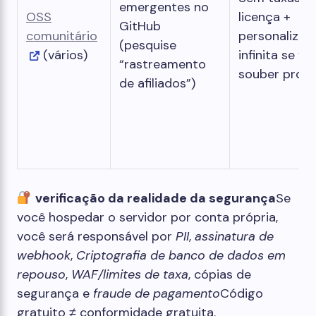
emergentes no
OSS
licença +
GitHub
comunitário
personalizaç
(pesquise
(vários)
infinita se vo
“rastreamento
souber prog
de afiliados”)
verificação da realidade da segurança
Se
você hospedar o servidor por conta própria,
você será responsável por
PII
,
assinatura de
webhook
,
Criptografia de banco de dados em
repouso
,
WAF/limites de taxa
, cópias de
segurança e
fraude de pagamento
Código
gratuito ≠ conformidade gratuita.