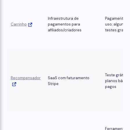
Infraestrutura de
Pagamento p
Carrinho
pagamentos para
uso; alguns
afiliados/criadores
testes gratui
Teste grátis;
Recompensador
SaaS com faturamento
planos básic
Stripe
pagos
Ferramentas 