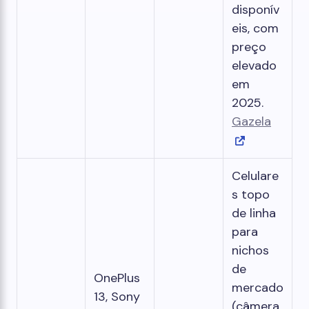
disponív
eis, com
preço
elevado
em
2025.
Gazela
Celulare
s topo
de linha
para
nichos
de
OnePlus
mercado
13, Sony
(câmera