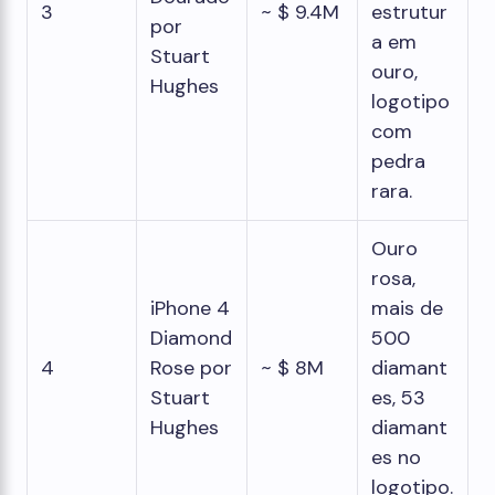
3
~ $ 9.4M
estrutur
por
a em
Stuart
ouro,
Hughes
logotipo
com
pedra
rara.
Ouro
rosa,
iPhone 4
mais de
Diamond
500
4
Rose por
~ $ 8M
diamant
Stuart
es, 53
Hughes
diamant
es no
logotipo.