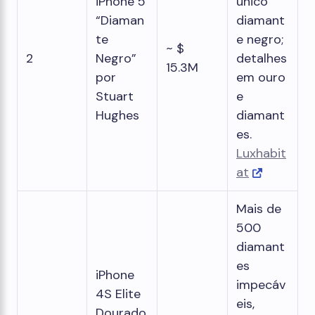
iPhone 5
único
“Diaman
diamant
te
e negro;
~ $
2
Negro”
detalhes
15.3M
por
em ouro
Stuart
e
Hughes
diamant
es.
Luxhabit
at
Mais de
500
diamant
es
iPhone
impecáv
4S Elite
eis,
Dourado