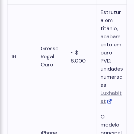
Estrutur
a em
titânio,
acabam
ento em
Gresso
~ $
ouro
16
Regal
6,000
PVD,
Ouro
unidades
numerad
as
Luxhabit
at
O
modelo
iPhone
principal