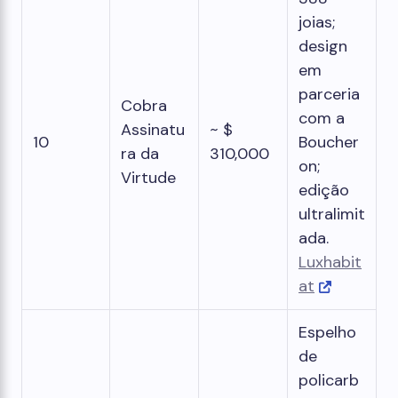
joias;
design
em
parceria
Cobra
com a
Assinatu
~ $
10
Boucher
ra da
310,000
on;
Virtude
edição
ultralimit
ada.
Luxhabit
at
Espelho
de
policarb