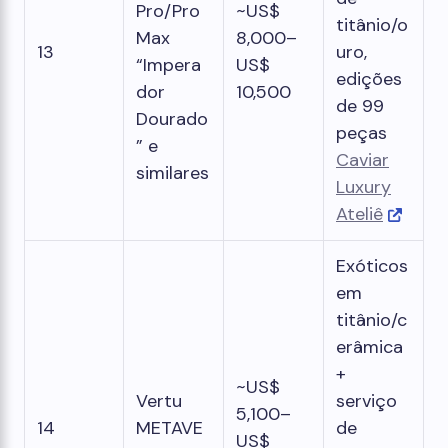
Pro/Pro
~US$
titânio/o
Max
8,000–
13
uro,
“Impera
US$
edições
dor
10,500
de 99
Dourado
peças
” e
Caviar
similares
Luxury
Ateliê
Exóticos
em
titânio/c
erâmica
+
~US$
Vertu
serviço
5,100–
14
METAVE
de
US$