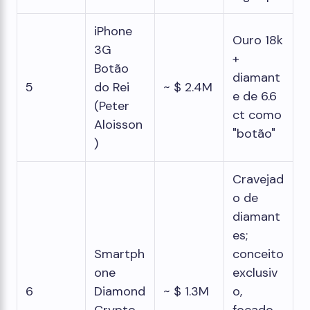
iPhone
Ouro 18k
3G
+
Botão
diamant
5
do Rei
~ $ 2.4M
e de 6.6
(Peter
ct como
Aloisson
"botão"
)
Cravejad
o de
diamant
es;
Smartph
conceito
one
exclusiv
6
Diamond
~ $ 1.3M
o,