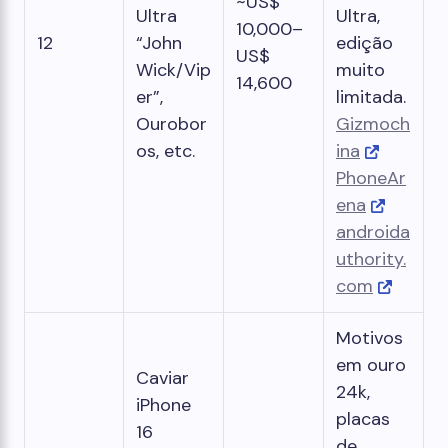
~US$
Ultra
Ultra,
10,000–
12
“John
edição
US$
Wick/Vip
muito
14,600
er”,
limitada.
Ourobor
Gizmoch
os, etc.
ina
PhoneAr
ena
androida
uthority.
com
Motivos
em ouro
Caviar
24k,
iPhone
placas
16
de