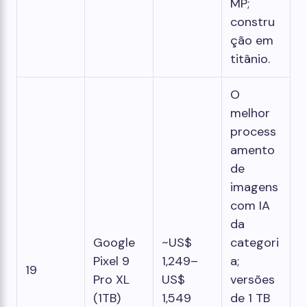
MP;
constru
ção em
titânio.
O
melhor
process
amento
de
imagens
com IA
da
Google
~US$
categori
Pixel 9
1,249–
a;
19
Pro XL
US$
versões
(1TB)
1,549
de 1 TB