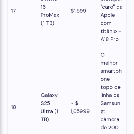
16
"caro" da
17
$1,599
ProMax
Apple
(1 TB)
com
titânio +
A18 Pro
O
melhor
smartph
one
topo de
Galaxy
linha da
S25
~ $
Samsun
18
Ultra (1
1,659.99
g;
TB)
câmera
de 200