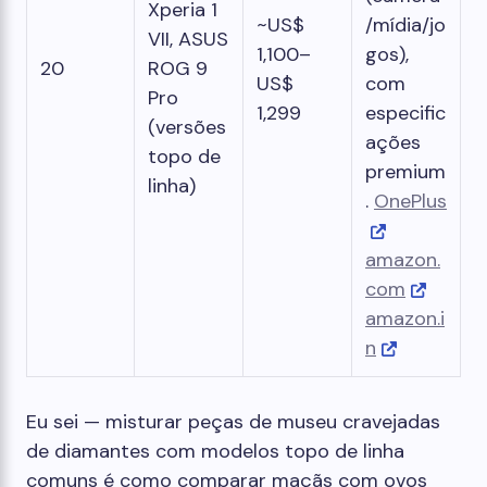
Xperia 1
~US$
/mídia/jo
VII, ASUS
1,100–
gos),
20
ROG 9
US$
com
Pro
1,299
especific
(versões
ações
topo de
premium
linha)
.
OnePlus
amazon.
com
amazon.i
n
Eu sei — misturar peças de museu cravejadas
de diamantes com modelos topo de linha
comuns é como comparar maçãs com ovos