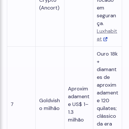
Crypto
focado
(Ancort)
em
seguran
ça.
Luxhabit
at
Ouro 18k
+
diamant
es de
aproxim
Aproxim
adament
adament
Goldvish
e 120
7
e US$ 1–
o milhão
quilates;
1.3
clássico
milhão
da era