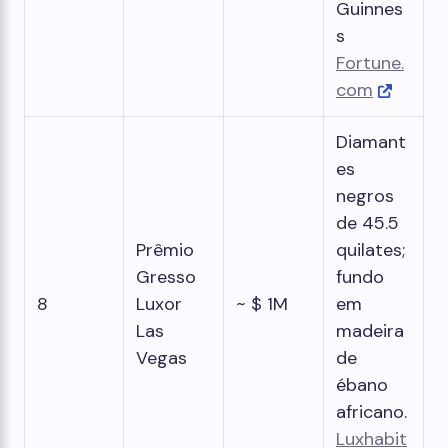
Guinnes
s
Fortune.
com
Diamant
es
negros
de 45.5
Prêmio
quilates;
Gresso
fundo
8
Luxor
~ $ 1M
em
Las
madeira
Vegas
de
ébano
africano.
Luxhabit