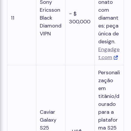
Sony
onato
Ericsson
com
~ $
11
Black
diamant
300,000
Diamond
es; peça
VIPN
única de
design.
Engadge
t.com
Personali
zação
em
titânio/d
ourado
Caviar
para a
Galaxy
platafor
S25
ma S25