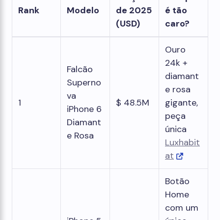
Rank
Modelo
de 2025
é tão
(USD)
caro?
Ouro
24k +
Falcão
diamant
Superno
e rosa
va
1
$ 48.5M
gigante,
iPhone 6
peça
Diamant
única
e Rosa
Luxhabit
at
Botão
Home
com um