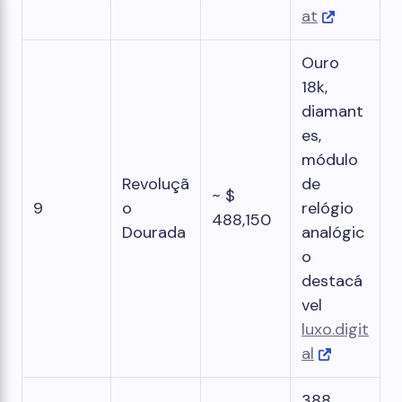
at
Ouro
18k,
diamant
es,
módulo
Revoluçã
de
~ $
9
o
relógio
488,150
Dourada
analógic
o
destacá
vel
luxo.digit
al
388