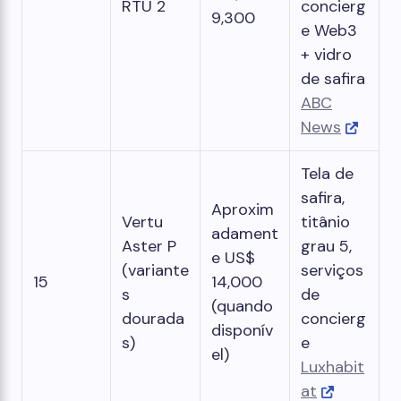
RTU 2
concierg
9,300
e Web3
+ vidro
de safira
ABC
News
Tela de
safira,
Aproxim
Vertu
titânio
adament
Aster P
grau 5,
e US$
(variante
serviços
15
14,000
s
de
(quando
dourada
concierg
disponív
s)
e
el)
Luxhabit
at