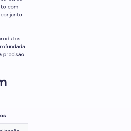
nto com
 conjunto
produtos
profundada
a precisão
um
ros