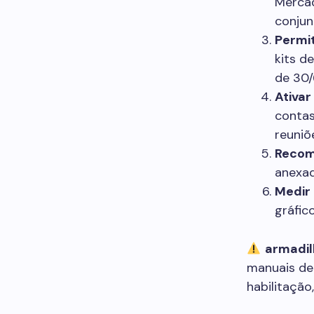
Mercad
conju
Permit
kits d
de 30/
Ativar
contas
reuniõ
Reco
anexad
Medir 
gráfic
armadil
manuais de
habilitação