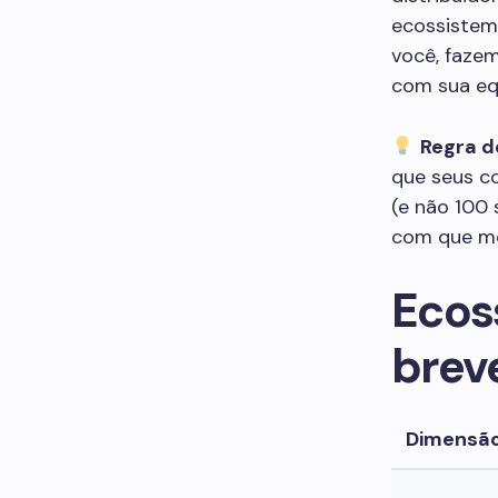
ecossiste
você, faze
com sua eq
Regra d
que seus c
(e não 100 
com que me
Ecos
brev
Dimensã