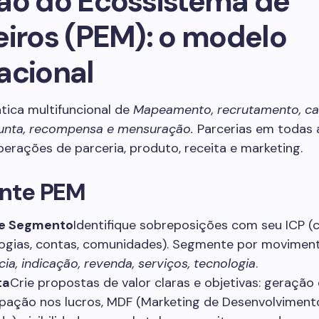
ão do Ecossistema de
eiros (PEM): o modelo
acional
tica multifuncional de
Mapeamento, recrutamento, ca
unta, recompensa e mensuração.
Parcerias em todas a
rações de parceria, produto, receita e marketing.
ante PEM
e Segmento
Identifique sobreposições com seu ICP (
ogias, contas, comunidades). Segmente por moviment
cia, indicação, revenda, serviços, tecnologia
.
ta
Crie propostas de valor claras e objetivas: geração 
ipação nos lucros, MDF (Marketing de Desenvolviment