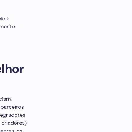
le é
lmente
elhor
ciam,
parceiros
ntegradores
 criadores),
neares, os