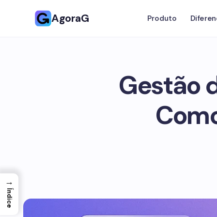
AgoraG
Produto
Diferen
Gestão d
Como
→
Índice