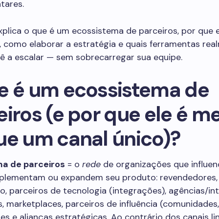
tares.
xplica o que é um ecossistema de parceiros, por que e
, como elaborar a estratégia e quais ferramentas rea
ê a escalar — sem sobrecarregar sua equipe.
e é um ecossistema de
iros (e por que ele é m
ue um canal único)?
a de parceiros
= o
rede
de organizações que influen
plementam ou expandem seu produto: revendedores, 
o, parceiros de tecnologia (integrações), agências/i
, marketplaces, parceiros de influência (comunidades,
res e alianças estratégicas. Ao contrário dos canais li