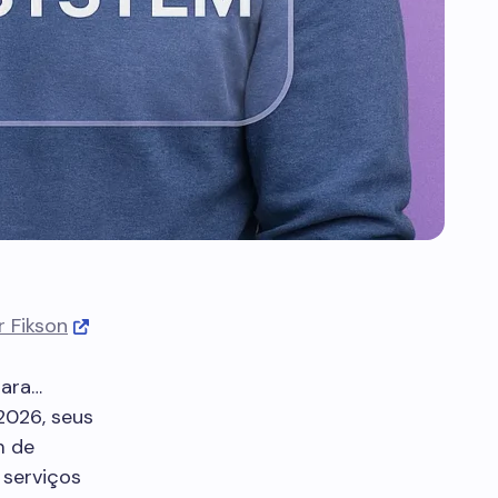
 Fikson
para…
2026, seus
m de
 serviços