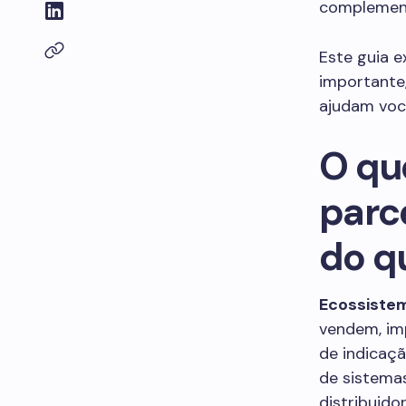
complemen
Este guia e
importante
ajudam voc
O qu
parce
do q
Ecossistem
vendem, im
de indicaçã
de sistemas
distribuido