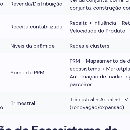
Venda conjunta, comerci
to
Revenda/Distribuição
conjunta, construção co
Receita + Influência + R
Receita contabilizada
Velocidade do Produto
Níveis da pirâmide
Redes e clusters
PRM + Mapeamento de d
ecossistema + Marketpla
Somente PRM
Automação de marketin
parceiros
Trimestral + Anual + LTV
Trimestral
so
(renovação/expansão)