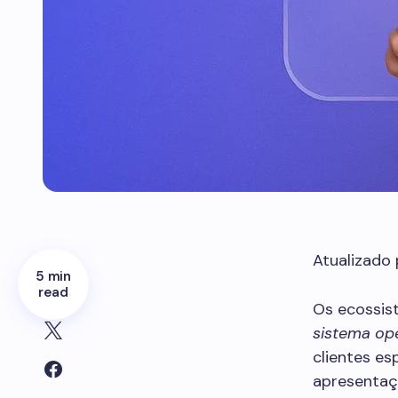
Atualizado
5 min
read
Os ecossis
sistema op
clientes e
apresentaçõ