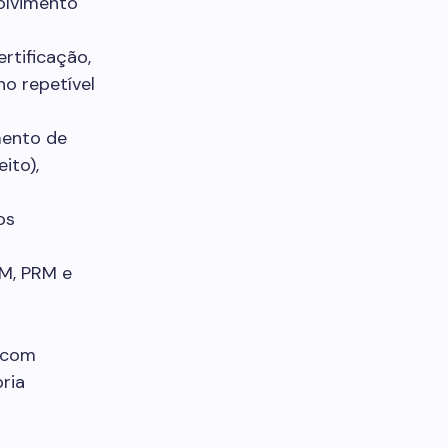
volvimento
rtificação,
o repetível
mento de
ito),
os
RM, PRM e
s com
ria