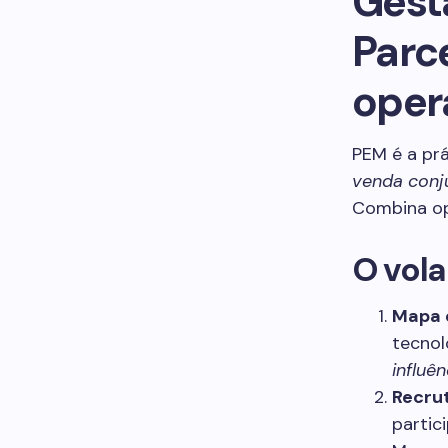
Gest
Parc
oper
PEM é a prá
venda conj
Combina ope
O vol
Mapa 
tecnol
influên
Recru
partic