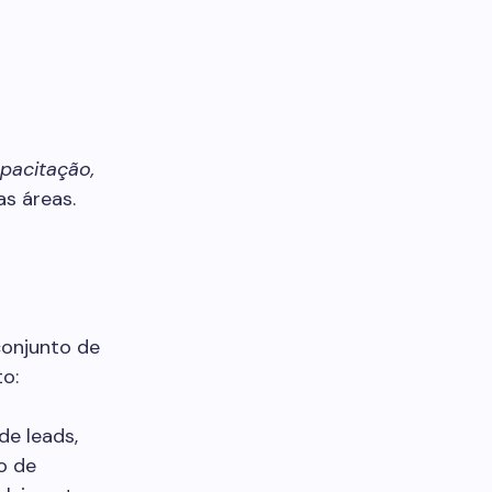
pacitação,
s áreas.
conjunto de
o:
de leads,
o de