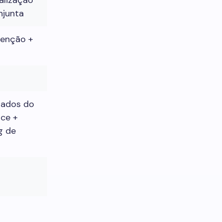
alização
njunta
etenção +
ados do
ce +
g de