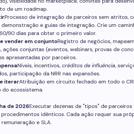
o), visibilidade no marketplace, convites para desen
nto de um roadmap.
ir
Processo de integração de parceiros sem atritos, ce
e demonstração e guias de integração. Crie um caminh
60/90 dias para obter o primeiro valor.
 e vender em conjunto
Registro de negócios, mapea
, ações conjuntas (eventos, webinars, provas de conce
es apresentadas por parceiros.
mpensa
Níveis, incentivos,
créditos de influência
, serviç
os, participação da NRR nas expansões.
e iterar
Atribuição em circuito fechado em todo o C
o do ecossistema.
ha de 2026
Executar dezenas de "tipos" de parceiro
 procedimentos idênticos. Cada ação requer sua próp
, remuneração e SLA.