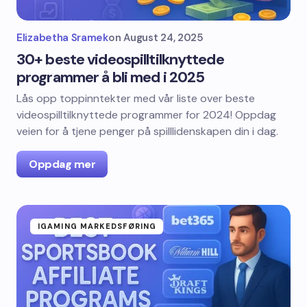
Elizabetha Sramek
on
August 24, 2025
30+ beste videospilltilknyttede
programmer å bli med i 2025
Lås opp toppinntekter med vår liste over beste
videospilltilknyttede programmer for 2024! Oppdag
veien for å tjene penger på spilllidenskapen din i dag.
Oppdag mer
IGAMING MARKEDSFØRING