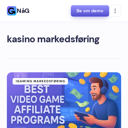
NåG
Be om demo
kasino markedsføring
IGAMING MARKEDSFØRING