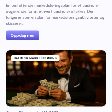
En omfattende markedsføringsplan for et casino er
avgjørende for at ethvert casino skal lykkes. Den
fungerer som en plan for markedsføringsaktiviteter og
skisserer…
Oppdag mer
IGAMING MARKEDSFØRING