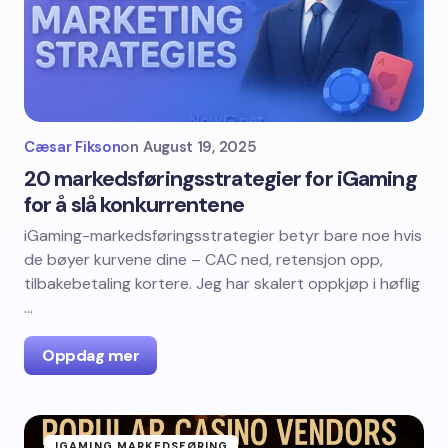
Cæsar Fikson
on
August 19, 2025
20 markedsføringsstrategier for iGaming
for å slå konkurrentene
iGaming-markedsføringsstrategier betyr bare noe hvis
de bøyer kurvene dine – CAC ned, retensjon opp,
tilbakebetaling kortere. Jeg har skalert oppkjøp i høflig
...
Oppdag mer
IGAMING MARKEDSFØRING