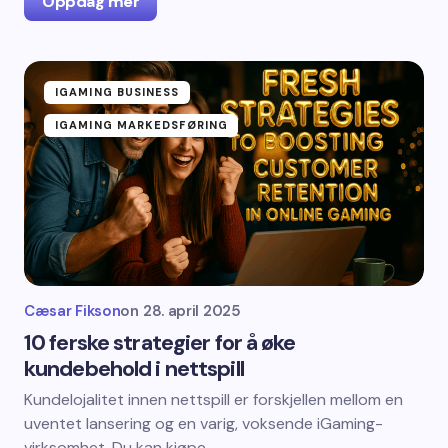
Oppdag mer
IGAMING BUSINESS
IGAMING MARKEDSFØRING
Cæsar Fikson
on
28. april 2025
10 ferske strategier for å øke
kundebehold i nettspill
Kundelojalitet innen nettspill er forskjellen mellom en
uventet lansering og en varig, voksende iGaming-
virksomhet. Du kan kjøpe…