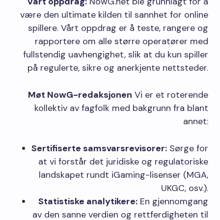
Vårt oppdrag:
NowG.net ble grunnlagt for å
være den ultimate kilden til sannhet for online
spillere. Vårt oppdrag er å teste, rangere og
rapportere om alle større operatører med
fullstendig uavhengighet, slik at du kun spiller
på regulerte, sikre og anerkjente nettsteder.
Møt NowG-redaksjonen
Vi er et roterende
kollektiv av fagfolk med bakgrunn fra blant
annet:
Sertifiserte samsvarsrevisorer:
Sørge for
at vi forstår det juridiske og regulatoriske
landskapet rundt iGaming-lisenser (MGA,
UKGC, osv.).
Statistiske analytikere:
En gjennomgang
av den sanne verdien og rettferdigheten til