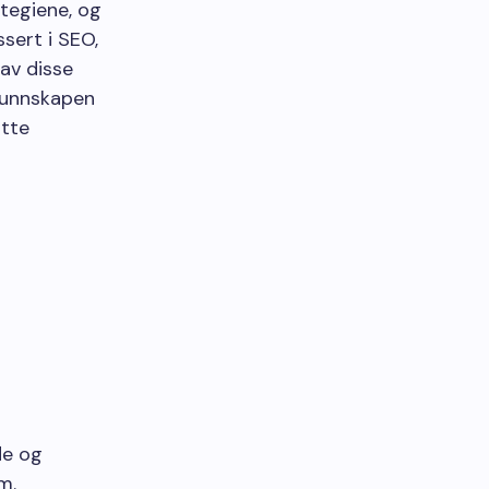
ategiene, og
ssert i SEO,
 av disse
kunnskapen
atte
de og
m.