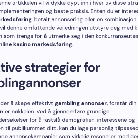
ne artikkelen vil vi dykke dypt inn i hver av disse str
i implementeringen og beste praksis. Enten du er intere
rkedsføring
, betalt annonsering eller en kombinasjon
, vil denne omfattende veiledningen utstyre deg med 
n som trengs for å utmerke seg i den konkurranseuts
nline kasino markedsføring
.
tive strategier for
lingannonser
lder å skape effektivt
gambling annonser
, forstår din
en
er nøkkelen. Ved å gjennomføre grundige
rsøkelser for å fastslå demografien, interessene og
n til publikummet ditt, kan du lage personlig tilpasse
nde annonsekampanjer som virkelig resonerer med de