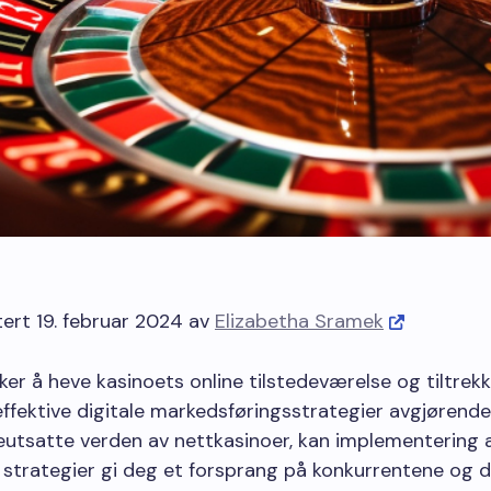
ert 19. februar 2024 av
Elizabetha Sramek
ker å heve kasinoets online tilstedeværelse og tiltrekk
 effektive digitale markedsføringsstrategier avgjørende.
utsatte verden av nettkasinoer, kan implementering 
strategier gi deg et forsprang på konkurrentene og d