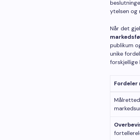
beslutninge
ytelsen og
Når det gje
markedsfø
publikum og
unike forde
forskjellige
Fordeler
Målretted
markedsu
Overbevi
forteller