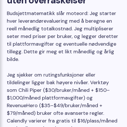
uten overraskelser
Budsjettmatematikk slår moteord: Jeg starter
hver leverandørevaluering med å beregne en
reell månedlig totalkostnad. Jeg multipliserer
seter med priser per bruker, og legger deretter
til plattformavgifter og eventuelle nødvendige
tillegg. Dette gir meg et likt månedlig og årlig
bilde.
Jeg sjekker om rutingsfunksjoner eller
tildelinger ligger bak høyere nivåer. Verktøy
som Chili Piper ($30/bruker/måned + $150–
$1,000/måned plattformavgifter) og
RevenueHero ($35–$49/bruker/måned +
$79/måned) bruker ofte avanserte regler.
Calendly varierer fra gratis til $16/plass/måned