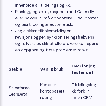
inneholde all tildelingslogikk.
Planleggingsintegrasjoner med Calendly
eller SavvyCal må oppdatere CRM-poster
og eiertildelinger automatisk.
Jeg sjekker tilbakemeldinger,
revisjonslogger, synkroniseringsfrekvens
og feilvarsler, slik at alle brukere kan spore
en oppgave og fikse problemer raskt.
Hvorfor jeg
Stable
Vanlig bruk
tester det
Kompleks
Tildelingslogi
Salesforce +
kontobasert
kk forblir
LeanData
ruting
inne i CRM