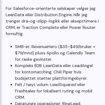
For Salesforce-orienterte selskaper velger jeg
LeanData eller Distribution Engine. Når jeg
trenger dra-og-slipp-logikk eller aksepttimere i
CRM, er Traction Complete eller Power Router
fornuftig.
SMB-er: RevenueHero ($35–$49/bruker +
$79/mnd) pluss Apollo og Calendly Team
for raske gevinster.
Kompleks B2B: LeanData eller LeadAngel
for kontomatching; Chili Piper hvis
budsjettet støtter plattformgebyrer.
Felt / høyt volum: LeadSquared eller
Freshsales for lokalisert ruting og mobil
CRM.
Datatunge operasjoner: RingLead,