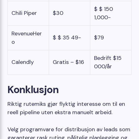
$ $ 150
Chili Piper
$30
1,000-
RevenueHer
$ $ 35 49-
$79
o
Bedrift $15
Calendly
Gratis – $16
000/år
Konklusjon
Riktig rutemiks gjør flyktig interesse om til en
reell pipeline uten ekstra manuelt arbeid.
Velg programvare for distribusjon av leads som
garanterer rask ruting, pålitelig planlegging og