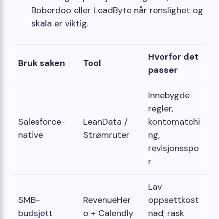
Boberdoo eller LeadByte når renslighet og
skala er viktig.
Hvorfor det
Bruk saken
Tool
passer
Innebygde
regler,
Salesforce-
LeanData /
kontomatchi
native
Strømruter
ng,
revisjonsspo
r
Lav
SMB-
RevenueHer
oppsettkost
budsjett
o + Calendly
nad; rask