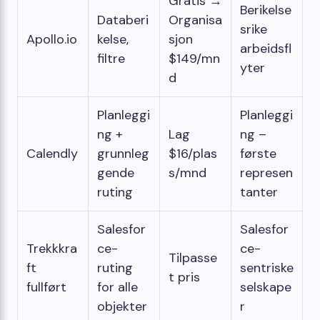
Gratis →
Berikelse
Databeri
Organisa
srike
Apollo.io
kelse,
sjon
arbeidsfl
filtre
$149/mn
yter
d
Planleggi
Planleggi
ng +
Lag
ng –
Calendly
grunnleg
$16/plas
første
gende
s/mnd
represen
ruting
tanter
Salesfor
Salesfor
Trekkkra
ce-
ce-
Tilpasse
ft
ruting
sentriske
t pris
fullført
for alle
selskape
objekter
r