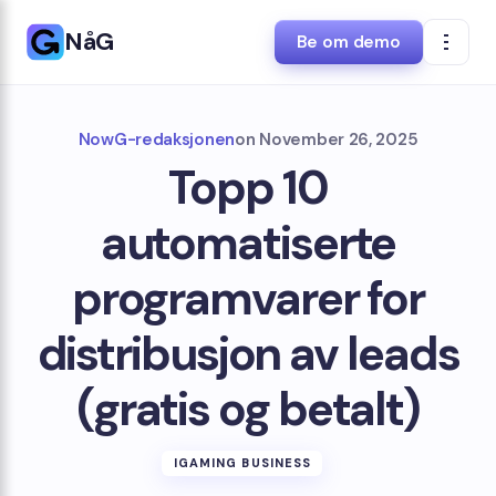
NåG
Be om demo
NowG-redaksjonen
on
November 26, 2025
Topp 10
automatiserte
programvarer for
distribusjon av leads
(gratis og betalt)
IGAMING BUSINESS