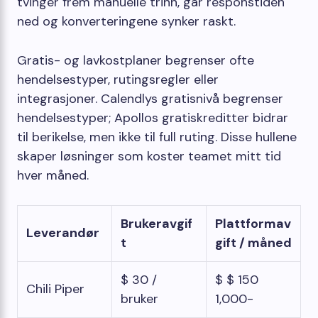
tvinger frem manuelle trinn, går responstiden
ned og konverteringene synker raskt.
Gratis- og lavkostplaner begrenser ofte
hendelsestyper, rutingsregler eller
integrasjoner. Calendlys gratisnivå begrenser
hendelsestyper; Apollos gratiskreditter bidrar
til berikelse, men ikke til full ruting. Disse hullene
skaper løsninger som koster teamet mitt tid
hver måned.
Brukeravgif
Plattformav
Leverandør
t
gift / måned
$ 30 /
$ $ 150
Chili Piper
bruker
1,000-