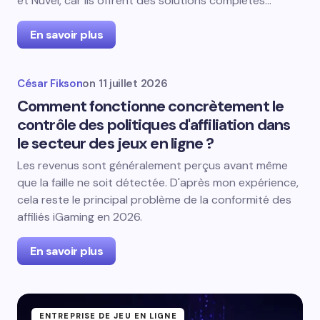
et Nuvei, car ils offrent des solutions complètes…
En savoir plus
César Fikson
on
11 juillet 2026
Comment fonctionne concrètement le
contrôle des politiques d'affiliation dans
le secteur des jeux en ligne ?
Les revenus sont généralement perçus avant même
que la faille ne soit détectée. D'après mon expérience,
cela reste le principal problème de la conformité des
affiliés iGaming en 2026.
En savoir plus
ENTREPRISE DE JEU EN LIGNE