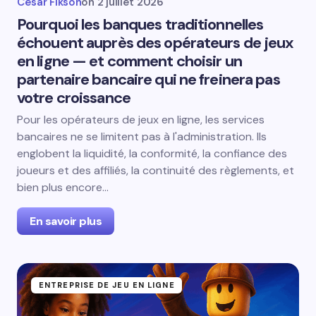
César Fikson
on
2 juillet 2026
Pourquoi les banques traditionnelles
échouent auprès des opérateurs de jeux
en ligne — et comment choisir un
partenaire bancaire qui ne freinera pas
votre croissance
Pour les opérateurs de jeux en ligne, les services
bancaires ne se limitent pas à l'administration. Ils
englobent la liquidité, la conformité, la confiance des
joueurs et des affiliés, la continuité des règlements, et
bien plus encore…
En savoir plus
ENTREPRISE DE JEU EN LIGNE