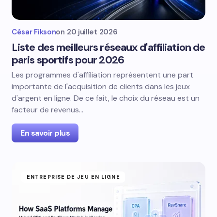
César Fikson
on
20 juillet 2026
Liste des meilleurs réseaux d'affiliation de
paris sportifs pour 2026
Les programmes d'affiliation représentent une part
importante de l'acquisition de clients dans les jeux
d'argent en ligne. De ce fait, le choix du réseau est un
facteur de revenus…
En savoir plus
ENTREPRISE DE JEU EN LIGNE