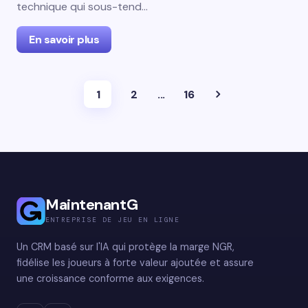
technique qui sous-tend…
En savoir plus
1
2
...
16
MaintenantG
ENTREPRISE DE JEU EN LIGNE
Un CRM basé sur l'IA qui protège la marge NGR,
fidélise les joueurs à forte valeur ajoutée et assure
une croissance conforme aux exigences.