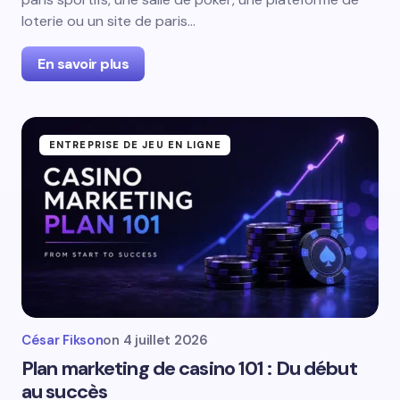
loterie ou un site de paris…
En savoir plus
ENTREPRISE DE JEU EN LIGNE
César Fikson
on
4 juillet 2026
Plan marketing de casino 101 : Du début
au succès