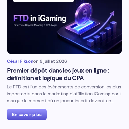
César Fikson
on
9 juillet 2026
Premier dépôt dans les jeux en ligne :
définition et logique du CPA
Le FTD est l'un des événements de conversion les plus
importants dans le marketing d'affiliation iGaming car il
marque le moment où un joueur inscrit devient un…
En savoir plus