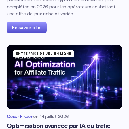
complètes en 2026 pour les opérateurs souhaitant
une offre de jeux riche et variée…
En savoir plus
ENTREPRISE DE JEU EN LIGNE
César Fikson
on
14 juillet 2026
Optimisation avancée par IA du trafic