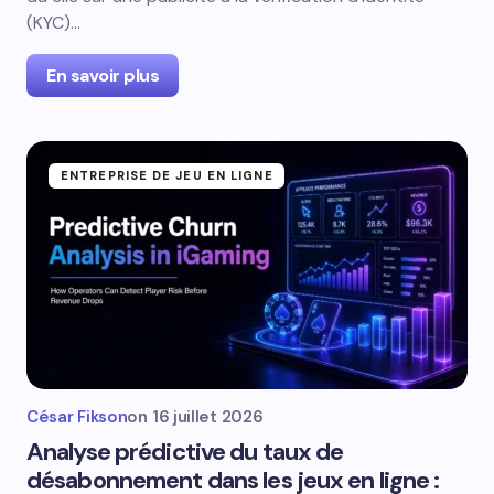
(KYC)...
En savoir plus
ENTREPRISE DE JEU EN LIGNE
César Fikson
on
16 juillet 2026
Analyse prédictive du taux de
désabonnement dans les jeux en ligne :