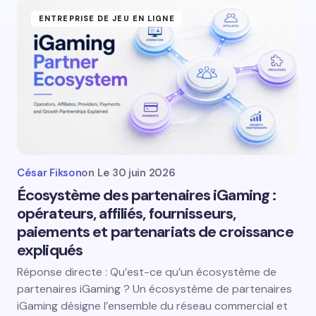
ENTREPRISE DE JEU EN LIGNE
César Fikson
on
Le 30 juin 2026
Écosystème des partenaires iGaming :
opérateurs, affiliés, fournisseurs,
paiements et partenariats de croissance
expliqués
Réponse directe : Qu’est-ce qu’un écosystème de
partenaires iGaming ? Un écosystème de partenaires
iGaming désigne l’ensemble du réseau commercial et