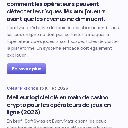
comment les opérateurs peuvent
détecter les risques liés aux joueurs
avant que les revenus ne diminuent.
L'analyse prédictive du taux de désabonnement dans
les jeux en ligne ne doit pas se limiter à indiquer à
l'opérateur quels joueurs sont susceptibles de quitter
la plateforme. Un système efficace doit également
expliquer…
En savoir plus
César Fikson
on
15 juillet 2026
Meilleur logiciel clé en main de casino
crypto pour les opérateurs de jeux en
ligne (2026)
En bref : SoftSwiss et EveryMatrix sont les deux
plateformes de casino crypto clés en main les plus