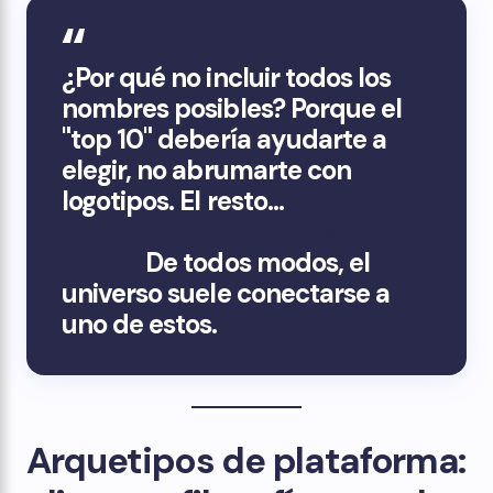
¿Por qué no incluir todos los
nombres posibles? Porque el
"top 10" debería ayudarte a
elegir, no abrumarte con
logotipos. El resto...
proveedores de software de
juegos
De todos modos, el
universo suele conectarse a
uno de estos.
Arquetipos de plataforma: