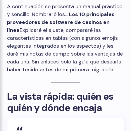
A continuación se presenta un manual práctico
y sencillo. Nombraré los...
Los 10 principales
proveedores de software de casinos en
línea
Explicaré el ajuste, compararé las
características en tablas (con algunos emojis
elegantes integrados en los aspectos) y les
daré mis notas de campo sobre las ventajas de
cada una. Sin enlaces, solo la guía que desearía
haber tenido antes de mi primera migración.
La vista rápida: quién es
quién y dónde encaja