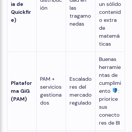
ia de
un sólido
ión
las
Quickfir
contenid
tragamo
e)
o extra
nedas
de
matemá
ticas
Buenas
herramie
ntas de
PAM +
Escalado
Platafor
cumplimi
servicios
res del
ma GiG
ento
:
gestiona
mercado
(PAM)
priorice
dos
regulado
sus
conecto
res de BI