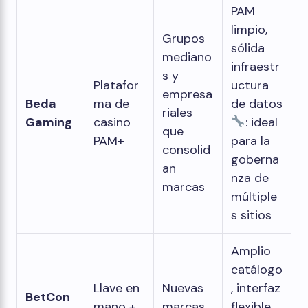
PAM
limpio,
Grupos
sólida
mediano
infraestr
s y
Platafor
uctura
empresa
Beda
ma de
de datos
riales
Gaming
casino
: ideal
que
PAM+
para la
consolid
goberna
an
nza de
marcas
múltiple
s sitios
Amplio
catálogo
Llave en
Nuevas
, interfaz
BetCon
mano +
marcas,
flexible