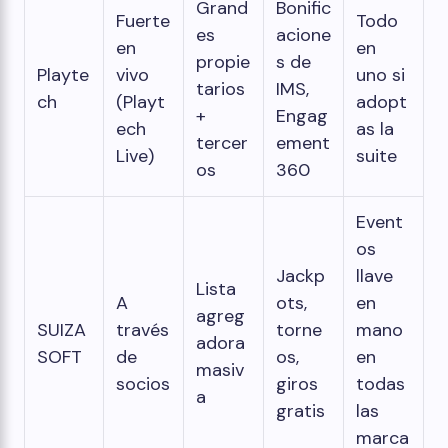
Grand
Bonific
Fuerte
Todo
es
acione
en
en
propie
s de
Playte
vivo
uno si
tarios
IMS,
ch
(Playt
adopt
+
Engag
ech
as la
tercer
ement
Live)
suite
os
360
Event
os
Jackp
llave
Lista
A
ots,
en
agreg
SUIZA
través
torne
mano
adora
SOFT
de
os,
en
masiv
socios
giros
todas
a
gratis
las
marca