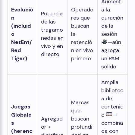
Aument
Evolució
Operado
a la
Potencia
n
res que
duración
de las
(incluid
buscan
de la
tragamo
o
la
sesión
nedas en
NetEnt/
retenció
—aún
vivo y en
Red
n en vivo
agrega
directo
Tiger)
primero
un PAM
sólido
Amplia
bibliotec
a de
Marcas
Juegos
contenid
que
Globale
o
—
Agregad
buscan
s
combina
or +
profundi
(herenc
da con
distribuc
dad en