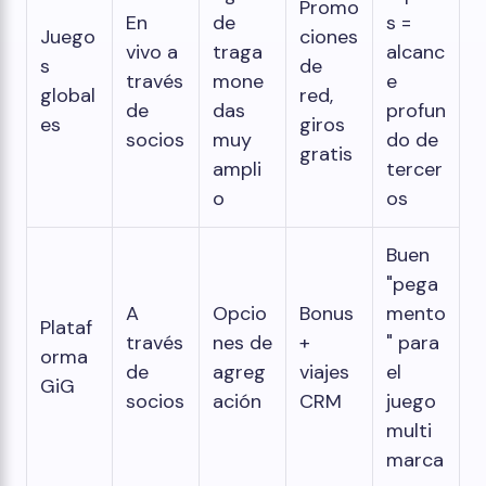
Promo
En
de
s =
Juego
ciones
vivo a
traga
alcanc
s
de
través
mone
e
global
red,
de
das
profun
es
giros
socios
muy
do de
gratis
ampli
tercer
o
os
Buen
"pega
A
Opcio
Bonus
mento
Plataf
través
nes de
+
" para
orma
de
agreg
viajes
el
GiG
socios
ación
CRM
juego
multi
marca