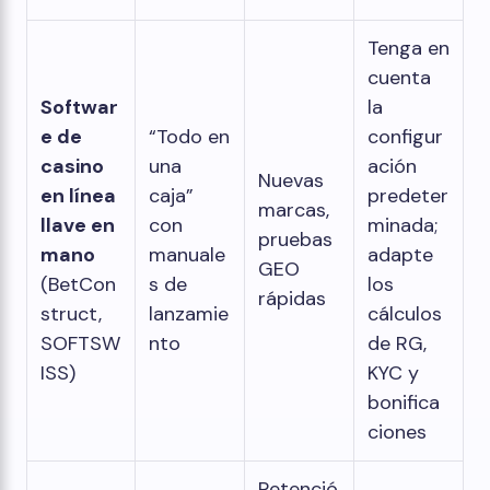
Tenga en
cuenta
Softwar
la
e de
“Todo en
configur
casino
una
ación
Nuevas
en línea
caja”
predeter
marcas,
llave en
con
minada;
pruebas
mano
manuale
adapte
GEO
(BetCon
s de
los
rápidas
struct,
lanzamie
cálculos
SOFTSW
nto
de RG,
ISS)
KYC y
bonifica
ciones
Retenció