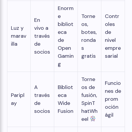
Enorm
e
Torne
Contr
En
bibliot
os,
oles
Luz y
vivo a
eca
botes,
de
marav
través
de
ronda
nivel
illa
de
Open
s
empre
socios
Gamin
gratis
sarial
g
Torne
Funcio
A
Bibliot
os de
nes de
Paripl
través
eca
fusión,
prom
ay
de
Wide
SpinT
oción
socios
Fusion
hatWh
ágil
eel