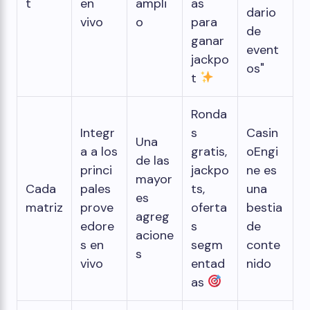
t
en
ampli
as
dario
vivo
o
para
de
ganar
event
jackpo
os"
t
Ronda
Integr
s
Casin
Una
a a los
gratis,
oEngi
de las
princi
jackpo
ne es
mayor
Cada
pales
ts,
una
es
matriz
prove
oferta
bestia
agreg
edore
s
de
acione
s en
segm
conte
s
vivo
entad
nido
as