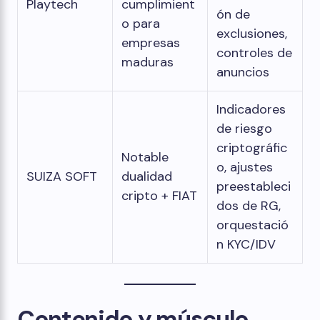
Playtech
cumplimient
ón de
o para
exclusiones,
empresas
controles de
maduras
anuncios
Indicadores
de riesgo
criptográfic
Notable
o, ajustes
SUIZA SOFT
dualidad
preestableci
cripto + FIAT
dos de RG,
orquestació
n KYC/IDV
Contenido y músculo