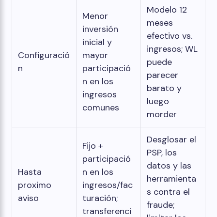
Modelo 12
Menor
meses
inversión
efectivo vs.
inicial y
ingresos; WL
Configuració
mayor
puede
n
participació
parecer
n en los
barato y
ingresos
luego
comunes
morder
Desglosar el
Fijo +
PSP, los
participació
datos y las
Hasta
n en los
herramienta
proximo
ingresos/fac
s contra el
aviso
turación;
fraude;
transferenci