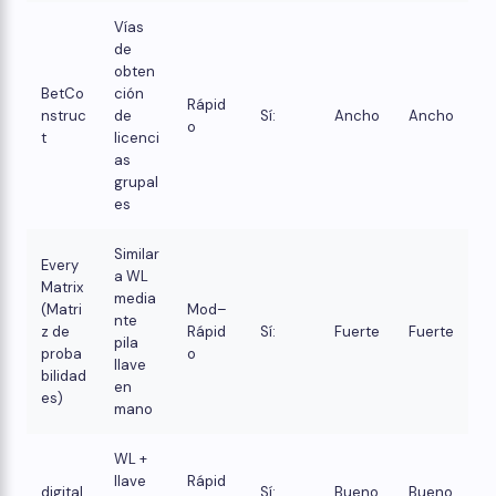
Vías
de
obten
BetCo
ción
Rápid
nstruc
de
Sí:
Ancho
Ancho
o
t
licenci
as
grupal
es
Similar
Every
a WL
Matrix
media
(Matri
Mod–
nte
z de
Rápid
Sí:
Fuerte
Fuerte
pila
proba
o
llave
bilidad
en
es)
mano
WL +
llave
Rápid
digital
Sí:
Bueno
Bueno