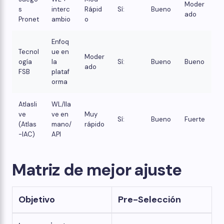
Moder
s
interc
Rápid
Sí:
Bueno
ado
Pronet
ambio
o
Enfoq
Tecnol
ue en
Moder
ogía
la
Sí:
Bueno
Bueno
ado
FSB
plataf
orma
Atlasli
WL/lla
ve
ve en
Muy
Sí:
Bueno
Fuerte
(Atlas
mano/
rápido
-IAC)
API
Matriz de mejor ajuste
Objetivo
Pre-Selección