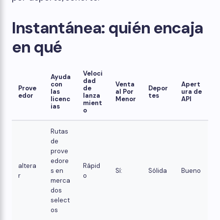
Instantánea: quién encaja
en qué
Veloci
Ayuda
dad
con
Venta
Apert
Prove
de
Depor
las
al Por
ura de
edor
lanza
tes
licenc
Menor
API
mient
ias
o
Rutas
de
prove
edore
altera
Rápid
s en
Sí:
Sólida
Bueno
r
o
merca
dos
select
os