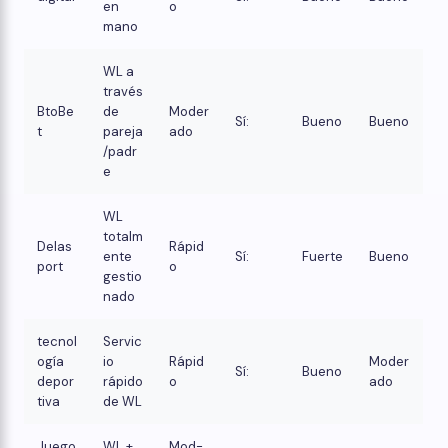
en
o
mano
WL a
través
BtoBe
de
Moder
Sí:
Bueno
Bueno
t
pareja
ado
/padr
e
WL
totalm
Delas
Rápid
ente
Sí:
Fuerte
Bueno
port
o
gestio
nado
tecnol
Servic
ogía
io
Rápid
Moder
Sí:
Bueno
depor
rápido
o
ado
tiva
de WL
Juego
WL +
Mod-