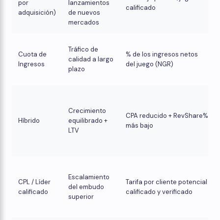
por
lanzamientos
calificado
adquisición)
de nuevos
mercados
Tráfico de
Cuota de
% de los ingresos netos
calidad a largo
Ingresos
del juego (NGR)
plazo
Crecimiento
CPA reducido + RevShare%
Híbrido
equilibrado +
más bajo
LTV
Escalamiento
CPL / Líder
Tarifa por cliente potencial
del embudo
calificado
calificado y verificado
superior