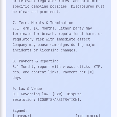
or relevant regulator rules, and platform-
specific gambling policies. Disclosures must 
be clear and prominent.

7. Term, Morals & Termination

7.1 Term: [X] months. Either party may 
terminate for breach, reputational harm, or 
regulatory risk with immediate effect. 
Company may pause campaigns during major 
incidents or licensing changes.

8. Payment & Reporting

8.1 Monthly report with views, clicks, CTR, 
geo, and content links. Payment net [X] 
days.

9. Law & Venue

9.1 Governing law: [LAW]. Dispute 
resolution: [COURTS/ARBITRATION].

Signed:

[COMPANY] ___________________ [INFLUENCER] 