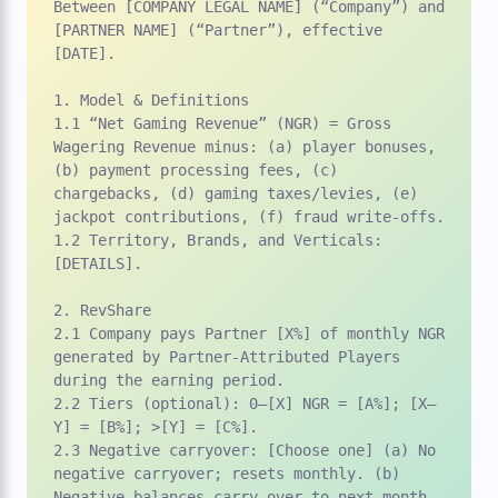
Between [COMPANY LEGAL NAME] (“Company”) and 
[PARTNER NAME] (“Partner”), effective 
[DATE].

1. Model & Definitions

1.1 “Net Gaming Revenue” (NGR) = Gross 
Wagering Revenue minus: (a) player bonuses, 
(b) payment processing fees, (c) 
chargebacks, (d) gaming taxes/levies, (e) 
jackpot contributions, (f) fraud write-offs.

1.2 Territory, Brands, and Verticals: 
[DETAILS].

2. RevShare

2.1 Company pays Partner [X%] of monthly NGR 
generated by Partner-Attributed Players 
during the earning period.

2.2 Tiers (optional): 0–[X] NGR = [A%]; [X–
Y] = [B%]; >[Y] = [C%].

2.3 Negative carryover: [Choose one] (a) No 
negative carryover; resets monthly. (b) 
Negative balances carry over to next month.
