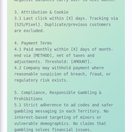
3. Attribution & Cookie

3.1 Last click within [X] days. Tracking via 
[S2S/Pixel]. Duplicate/previous customers 
are excluded.

4. Payment Terms

4.1 Paid monthly within [X] days of month-
end via [METHOD], net of taxes and 
adjustments. Threshold: [AMOUNT].

4.2 Company may withhold payment where 
reasonable suspicion of breach, fraud, or 
regulatory risk exists.

5. Compliance, Responsible Gambling & 
Prohibitions

5.1 Strict adherence to ad codes and safer 
gambling messaging in each Territory. No 
interest-based targeting of minors or 
vulnerable demographics. No claims that 
gambling solves financial issues.
