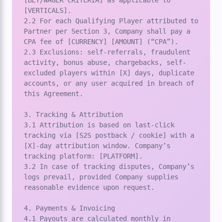
[BET/WAGER CRITERIA] as applicable to 
[VERTICALS].

2.2 For each Qualifying Player attributed to 
Partner per Section 3, Company shall pay a 
CPA fee of [CURRENCY] [AMOUNT] (“CPA”).

2.3 Exclusions: self-referrals, fraudulent 
activity, bonus abuse, chargebacks, self-
excluded players within [X] days, duplicate 
accounts, or any user acquired in breach of 
this Agreement.

3. Tracking & Attribution

3.1 Attribution is based on last-click 
tracking via [S2S postback / cookie] with a 
[X]-day attribution window. Company’s 
tracking platform: [PLATFORM].

3.2 In case of tracking disputes, Company’s 
logs prevail, provided Company supplies 
reasonable evidence upon request.

4. Payments & Invoicing

4.1 Payouts are calculated monthly in 