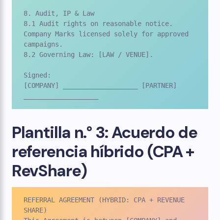
8. Audit, IP & Law

8.1 Audit rights on reasonable notice. 
Company Marks licensed solely for approved 
campaigns.

8.2 Governing Law: [LAW / VENUE].

Signed:

[COMPANY] ___________________ [PARTNER] 
___________________
Plantilla n.° 3: Acuerdo de
referencia híbrido (CPA +
RevShare)
REFERRAL AGREEMENT (HYBRID: CPA + REVENUE 
SHARE)
