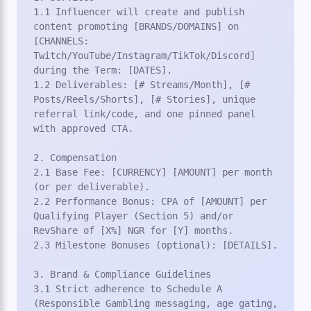
1.1 Influencer will create and publish 
content promoting [BRANDS/DOMAINS] on 
[CHANNELS: 
Twitch/YouTube/Instagram/TikTok/Discord] 
during the Term: [DATES].

1.2 Deliverables: [# Streams/Month], [# 
Posts/Reels/Shorts], [# Stories], unique 
referral link/code, and one pinned panel 
with approved CTA.

2. Compensation

2.1 Base Fee: [CURRENCY] [AMOUNT] per month 
(or per deliverable).

2.2 Performance Bonus: CPA of [AMOUNT] per 
Qualifying Player (Section 5) and/or 
RevShare of [X%] NGR for [Y] months.

2.3 Milestone Bonuses (optional): [DETAILS].

3. Brand & Compliance Guidelines

3.1 Strict adherence to Schedule A 
(Responsible Gambling messaging, age gating, 