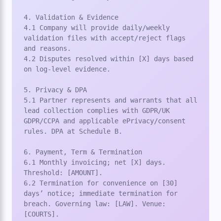
4. Validation & Evidence

4.1 Company will provide daily/weekly 
validation files with accept/reject flags 
and reasons.

4.2 Disputes resolved within [X] days based 
on log-level evidence.

5. Privacy & DPA

5.1 Partner represents and warrants that all 
lead collection complies with GDPR/UK 
GDPR/CCPA and applicable ePrivacy/consent 
rules. DPA at Schedule B.

6. Payment, Term & Termination

6.1 Monthly invoicing; net [X] days. 
Threshold: [AMOUNT].

6.2 Termination for convenience on [30] 
days’ notice; immediate termination for 
breach. Governing law: [LAW]. Venue: 
[COURTS].
