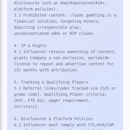
disclosures such as #ad/#sponsored/#18+, 
platform policies).

3.2 Prohibited content: claims gambling is a 
financial solution; targeting minors; 
depicting irresponsible play; 
unsubstantiated odds or RTP claims.

4. IP & Rights

4.1 Influencer retains ownership of content; 
grants Company a non-exclusive, worldwide 
license to repost and advertise content for 
[X] months with attribution.

5. Tracking & Qualifying Players

5.1 Referral links/codes tracked via [S2S or 
promo code]. Qualifying Player criteria: 
[KYC, FTD min, wager requirement, 
territory].

6. Disclosures & Platform Policies

6.1 Influencer must comply with FTC/ASA/CAP 