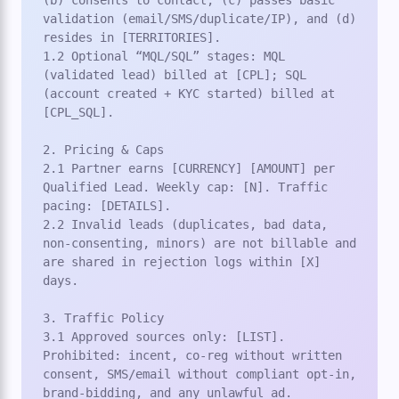
(b) consents to contact, (c) passes basic 
validation (email/SMS/duplicate/IP), and (d) 
resides in [TERRITORIES].

1.2 Optional “MQL/SQL” stages: MQL 
(validated lead) billed at [CPL]; SQL 
(account created + KYC started) billed at 
[CPL_SQL].

2. Pricing & Caps

2.1 Partner earns [CURRENCY] [AMOUNT] per 
Qualified Lead. Weekly cap: [N]. Traffic 
pacing: [DETAILS].

2.2 Invalid leads (duplicates, bad data, 
non-consenting, minors) are not billable and 
are shared in rejection logs within [X] 
days.

3. Traffic Policy

3.1 Approved sources only: [LIST]. 
Prohibited: incent, co-reg without written 
consent, SMS/email without compliant opt-in, 
brand-bidding, and any unlawful ad.
