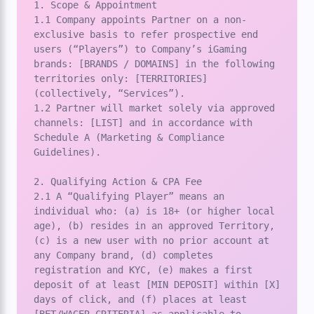
1. Scope & Appointment

1.1 Company appoints Partner on a non-
exclusive basis to refer prospective end 
users (“Players”) to Company’s iGaming 
brands: [BRANDS / DOMAINS] in the following 
territories only: [TERRITORIES] 
(collectively, “Services”).

1.2 Partner will market solely via approved 
channels: [LIST] and in accordance with 
Schedule A (Marketing & Compliance 
Guidelines).

2. Qualifying Action & CPA Fee

2.1 A “Qualifying Player” means an 
individual who: (a) is 18+ (or higher local 
age), (b) resides in an approved Territory, 
(c) is a new user with no prior account at 
any Company brand, (d) completes 
registration and KYC, (e) makes a first 
deposit of at least [MIN DEPOSIT] within [X] 
days of click, and (f) places at least 