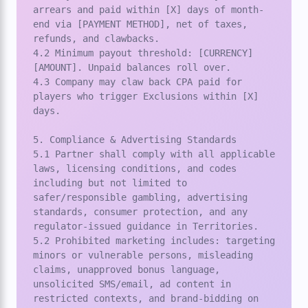
arrears and paid within [X] days of month-
end via [PAYMENT METHOD], net of taxes, 
refunds, and clawbacks.

4.2 Minimum payout threshold: [CURRENCY] 
[AMOUNT]. Unpaid balances roll over.

4.3 Company may claw back CPA paid for 
players who trigger Exclusions within [X] 
days.

5. Compliance & Advertising Standards

5.1 Partner shall comply with all applicable 
laws, licensing conditions, and codes 
including but not limited to 
safer/responsible gambling, advertising 
standards, consumer protection, and any 
regulator-issued guidance in Territories.

5.2 Prohibited marketing includes: targeting 
minors or vulnerable persons, misleading 
claims, unapproved bonus language, 
unsolicited SMS/email, ad content in 
restricted contexts, and brand-bidding on 