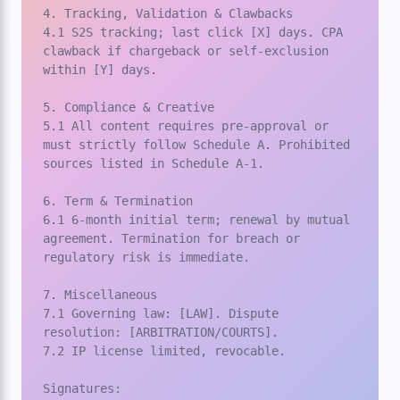
4. Tracking, Validation & Clawbacks

4.1 S2S tracking; last click [X] days. CPA 
clawback if chargeback or self-exclusion 
within [Y] days.

5. Compliance & Creative

5.1 All content requires pre-approval or 
must strictly follow Schedule A. Prohibited 
sources listed in Schedule A-1.

6. Term & Termination

6.1 6-month initial term; renewal by mutual 
agreement. Termination for breach or 
regulatory risk is immediate.

7. Miscellaneous

7.1 Governing law: [LAW]. Dispute 
resolution: [ARBITRATION/COURTS].

7.2 IP license limited, revocable.

Signatures:
