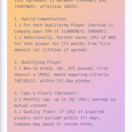
This Agreement is between [COMPANY] and 
[PARTNER], effective [DATE].

1. Hybrid Compensation

1.1 For each Qualifying Player (Section 2), 
Company pays CPA of [CURRENCY] [AMOUNT].

1.2 Additionally, Partner earns [X%] of NGR 
for that player for [Y] months from first 
deposit (or lifetime if agreed).

2. Qualifying Player

2.1 New to brand, 18+, KYC passed, first 
deposit ≥ [MIN], meets wagering criteria 
[DETAILS], within [X]-day window.

3. Caps & Floors (Optional)

3.1 Monthly cap: up to [N] CPAs; overage by 
mutual consent.

3.2 Quality floor: if [X%] of acquired 
players self-exclude within [Y] days, 
Company may pause or review terms.
