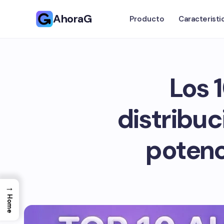
AhoraG
Producto
Caracteristi
Los 
distribuc
potenc
→
Home