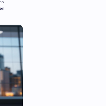
as
cen