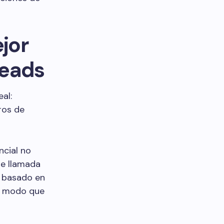
ejor
leads
al:
ros de
ncial no
de llamada
y basado en
de modo que