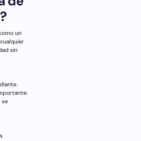
a de
5?
 como un
cualquier
dad sin
ediante
importante:
 se
a