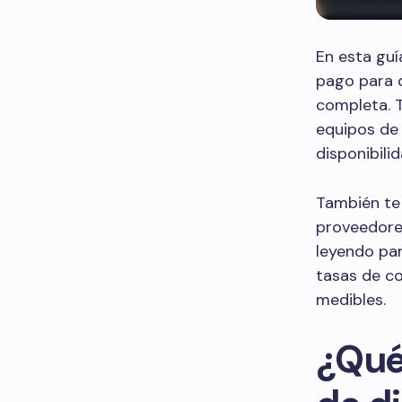
En esta guí
pago para 
completa. T
equipos de 
disponibili
También te 
proveedores
leyendo pa
tasas de c
medibles.
¿Qué