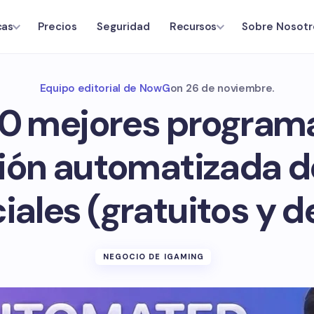
Precios
Seguridad
Sobre Nosotr
cas
Recursos
Equipo editorial de NowG
on
26 de noviembre.
10 mejores program
ión automatizada d
iales (gratuitos y d
NEGOCIO DE IGAMING