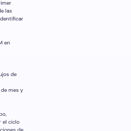
rimer
e las
dentificar
M en
ujos de
d de mes y
po,
 el ciclo
aciones de