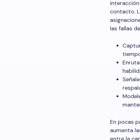
interacción
contacto. L
asignacione
las fallas d
Captur
tiempo
Enruta
habili
Señale
respal
Modele
manten
En pocas pa
aumenta las
entre la ca