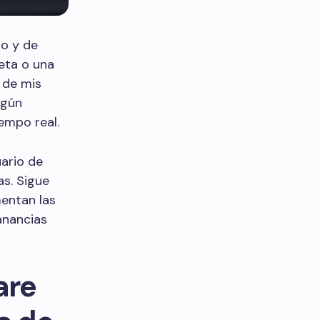
to y de
eta o una
 de mis
egún
empo real.
uario de
as. Sigue
entan las
anancias
are