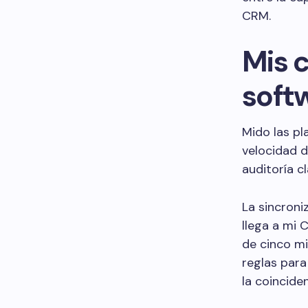
CRM.
Mis c
softw
Mido las pl
velocidad d
auditoría cl
La sincroni
llega a mi 
de cinco m
reglas para
la coincide