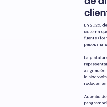
de d
clie
En 2025, d
sistema qu
fuente (for
pasos manu
La platafor
representan
asignación 
la sincroni
reducen en 
Además del 
programació