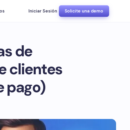
os
Iniciar Sesión
Solicite una demo
as de
e clientes
e pago)