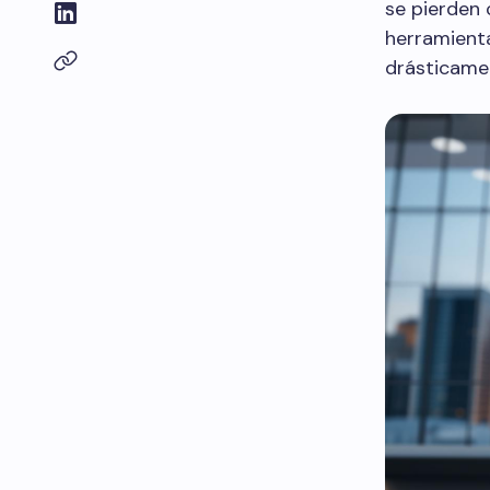
se pierden 
herramienta
drásticamen