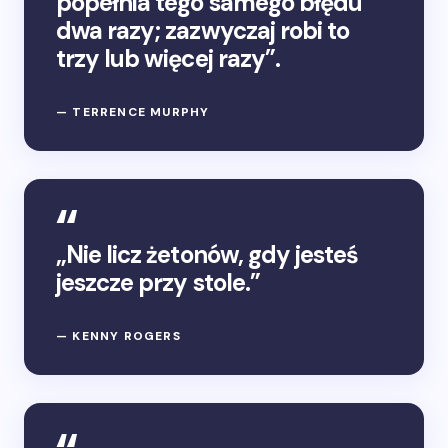
popełnia tego samego błędu
dwa razy; zazwyczaj robi to
trzy lub więcej razy”.
— TERRENCE MURPHY
„Nie licz żetonów, gdy jesteś
jeszcze przy stole.”
— KENNY ROGERS