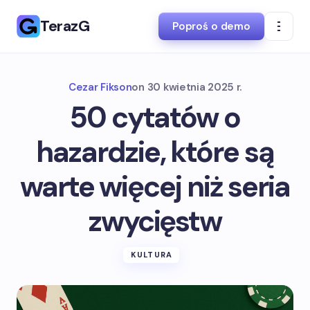
TerazG
Poproś o demo
Cezar Fikson
on
30 kwietnia 2025 r.
50 cytatów o
hazardzie, które są
warte więcej niż seria
zwycięstw
KULTURA