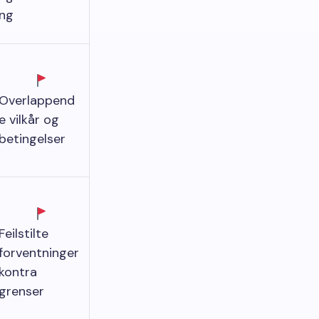
ng
Overlappend
e vilkår og
betingelser
Feilstilte
forventninger
kontra
grenser