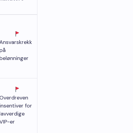
Ansvarskrekk
på
belønninger
Overdreven
insentiver for
lavverdige
VIP-er