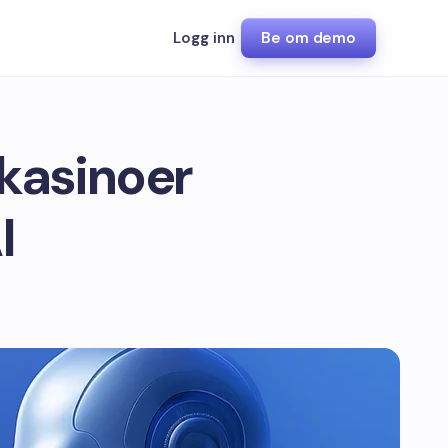
Logg inn
Be om demo
 kasinoer
I