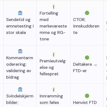
Fortelling
Sendetid og
med
CTOR;
emnetesting i
merkevareste
innskuddsren
stor skala
mme og RG-
te
tone
Kommentarm
Premieutvelg
oderering;
Deltakere →
else og
validering av
FTD-er
fellesprat
bidrag
Svindelskjerm
Innramming
bilder;
som føles
Henvist FTD