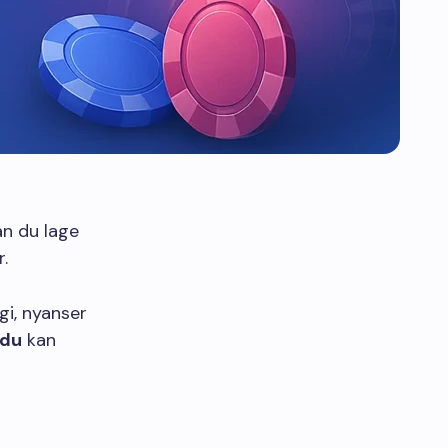
an du lage
.
gi, nyanser
du
kan