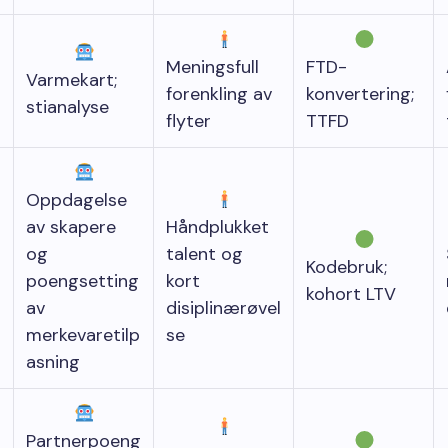
Meningsfull
FTD-
Varmekart;
forenkling av
konvertering;
stianalyse
flyter
TTFD
Oppdagelse
av skapere
Håndplukket
og
talent og
Kodebruk;
poengsetting
kort
kohort LTV
av
disiplinærøvel
merkevaretilp
se
asning
Partnerpoeng