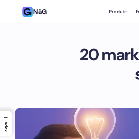
NåG
Produkt
F
20 marke
→
Index