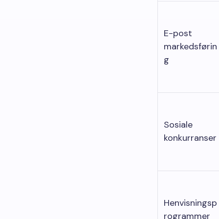
E-post
markedsførin
g
Sosiale
konkurranser
Henvisningsp
rogrammer