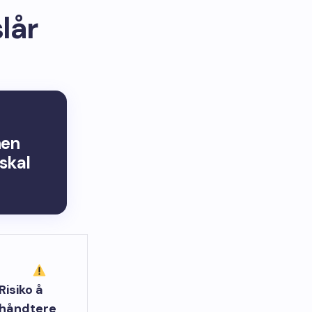
lår
nen
skal
Risiko å
håndtere