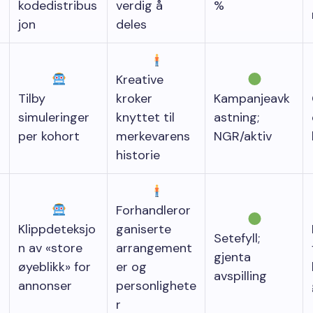
kodedistribus
verdig å
%
jon
deles
Kreative
Tilby
kroker
Kampanjeavk
simuleringer
knyttet til
astning;
per kohort
merkevarens
NGR/aktiv
historie
Forhandleror
Klippdeteksjo
ganiserte
Setefyll;
n av «store
arrangement
gjenta
øyeblikk» for
er og
avspilling
annonser
personlighete
r