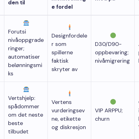
den til
e fordel
Forutsi
Designfordele
nivåoppgrade
r som
D30/D90-
ringer;
spillerne
oppbevaring;
automatiser
faktisk
nivåmigrering
belønningsmi
skryter av
ks
Vertshjelp:
Vertens
spådommer
vurderingsev
VIP ARPPU;
om det neste
ne, etikette
churn
beste
og diskresjon
tilbudet