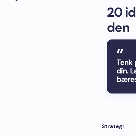
20 id
den
Tenk 
din. L
bæres
Strategi