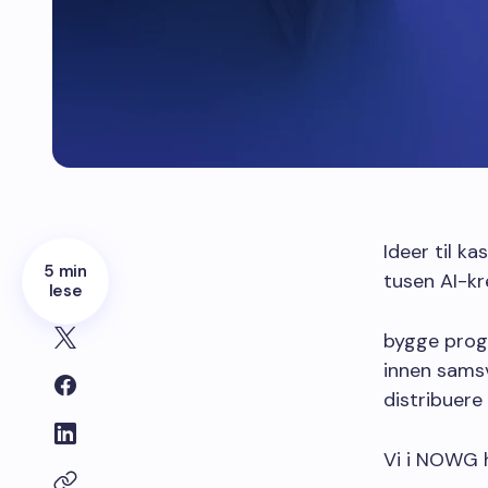
Ideer til k
5 min
tusen AI-kre
lese
bygge prog
innen samsv
distribuere
Vi i NOWG h