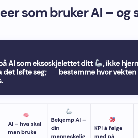
eer som bruker AI – og s
på AI som eksoskjelettet ditt
, ikke hjer
a det løfte seg;
du
bestemme hvor vekten 
.
Bekjemp AI –
AI – hva skal
din
KPI å følge
man bruke
menneskelig
med på