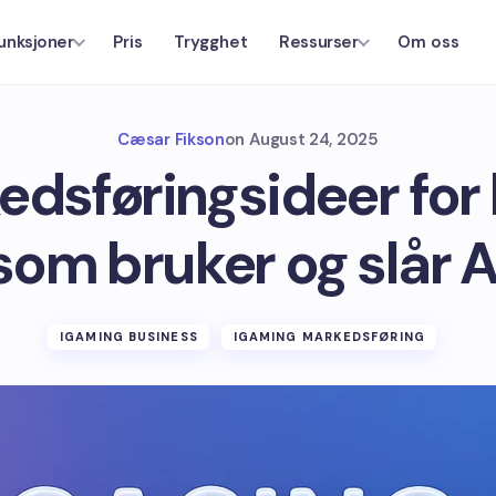
Pris
Trygghet
Om oss
unksjoner
Ressurser
Cæsar Fikson
on
August 24, 2025
dsføringsideer for
som bruker og slår A
IGAMING BUSINESS
IGAMING MARKEDSFØRING