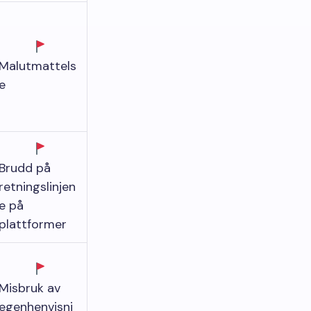
Malutmattels
e
Brudd på
retningslinjen
e på
plattformer
Misbruk av
egenhenvisni