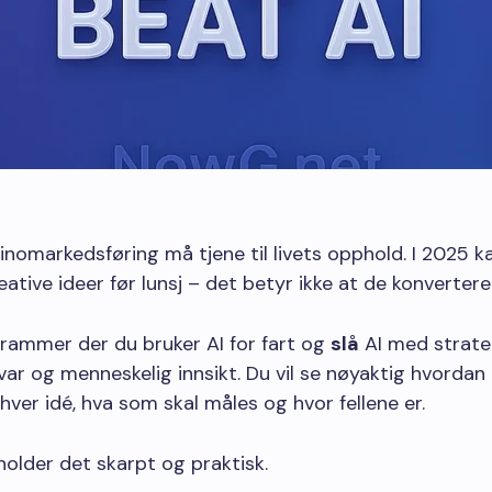
asinomarkedsføring må tjene til livets opphold. I 2025 k
ative ideer før lunsj – det betyr ikke at de konverterer
rammer der du bruker AI for fart og
slå
AI med strate
ar og menneskelig innsikt. Du vil se nøyaktig hvordan
 hver idé, hva som skal måles og hvor fellene er.
older det skarpt og praktisk.