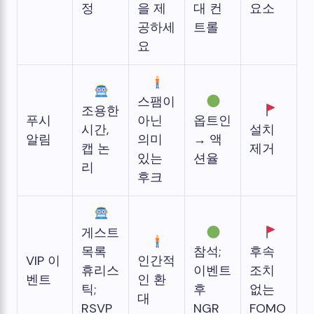
정
을 제
대 컨
요소
공하세
트롤
요
스팸이
조용한
푸시
아닌
옵트인
시간,
설치
알림
의미
→ 액
캡 논
제거
있는
션율
리
후크
게스트
목록
참석;
후속
VIP 이
인간적
휴리스
이벤트
조치
벤트
인 환
틱;
후
없는
대
RSVP
NGR
FOMO