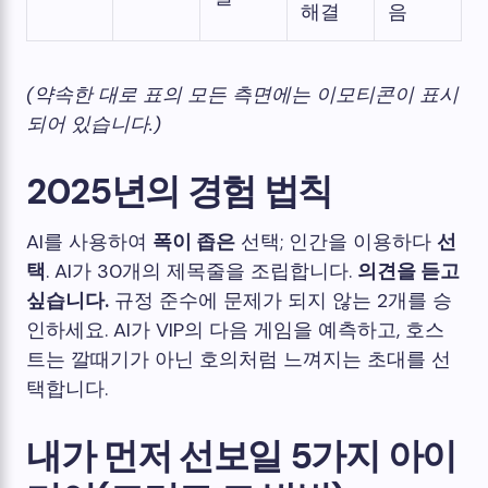
해결
음
(약속한 대로 표의 모든 측면에는 이모티콘이 표시
되어 있습니다.)
2025년의 경험 법칙
AI를 사용하여
폭이 좁은
선택; 인간을 이용하다
선
택
. AI가 30개의 제목줄을 조립합니다.
의견을 듣고
싶습니다.
규정 준수에 문제가 되지 않는 2개를 승
인하세요. AI가 VIP의 다음 게임을 예측하고, 호스
트는 깔때기가 아닌 호의처럼 느껴지는 초대를 선
택합니다.
내가 먼저 선보일 5가지 아이