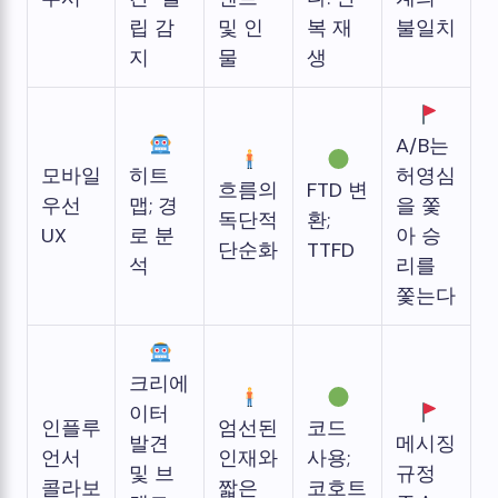
립 감
및 인
복 재
불일치
지
물
생
A/B는
모바일
히트
허영심
흐름의
FTD 변
우선
맵; 경
을 쫓
독단적
환;
UX
로 분
아 승
단순화
TTFD
석
리를
쫓는다
크리에
이터
인플루
엄선된
코드
발견
메시징
언서
인재와
사용;
및 브
규정
콜라보
짧은
코호트