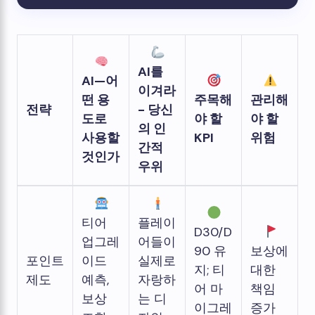
AI를
AI—어
이겨라
떤 용
주목해
관리해
전략
- 당신
도로
야 할
야 할
의 인
사용할
KPI
위험
간적
것인가
우위
티어
플레이
D30/D
업그레
어들이
90 유
보상에
포인트
이드
실제로
지; 티
대한
제도
예측,
자랑하
어 마
책임
보상
는 디
이그레
증가