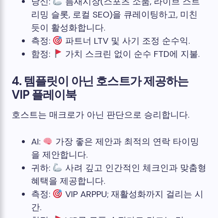
당신:
틈새시장(스포츠 소품, 라이브 스트
리밍 슬롯, 로컬 SEO)을 큐레이팅하고, 미친
듯이 활성화합니다.
측정:
파트너 LTV 및 사기 조정 순수익.
함정:
가치 스크린 없이 순수 FTD에 지불.
4. 템플릿이 아닌 호스트가 제공하는
VIP 플레이북
호스트는 매크로가 아닌 판단으로 승리합니다.
AI:
가장 좋은 제안과 최적의 연락 타이밍
을 제안합니다.
귀하:
사려 깊고 인간적인 체크인과 맞춤형
혜택을 제공합니다.
측정:
VIP ARPPU; 재활성화까지 걸리는 시
간.