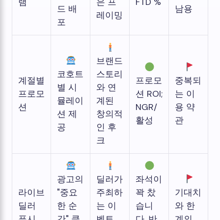
램
은 프
FTD %
드 배
남용
레이밍
포
브랜드
코호트
스토리
계절별
프로모
중복되
별 시
와 연
프로모
션 ROI;
는 이
뮬레이
계된
션
NGR/
용 약
션 제
창의적
활성
관
공
인 후
크
광고의
딜러가
좌석이
라이브
"중요
주최하
꽉 찼
기대치
딜러
한 순
는 이
습니
와 한
푸시
간" 클
벤트
다. 반
계의