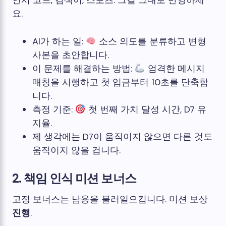
요.
AI가 하는 일:
소스 의도를 분류하고 변형
사본을 초안합니다.
이 문제를 해결하는 방법:
엄격한 메시지
매칭을 시행하고 첫 입금부터 10초를 단축합
니다.
측정 기준:
첫 번째 가치 달성 시간, D7 유
지율.
제 생각에는 D7이 움직이지 않으면 다른 것도
움직이지 않을 겁니다.
2. 책임 인식 미션 보너스
고정 보너스는 남용을 불러일으킵니다. 미션 보상
진행
.