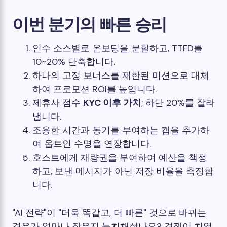
이번 분기의 빠른 승리
인수 소스별로 온보딩을 분할하고, TTFD를
10~20% 단축합니다.
하나의 고정 보너스를 제한된 미션으로 대체
하여 프로모션 ROI를 높입니다.
제휴사 점수
KYC 이후 가치
; 하단 20%를 잘라
냅니다.
조용한 시간과 동기를 부여하는 캡을 추가하
여 옵트인 수명을 연장합니다.
호스트에게 재량권을 부여하여 예산을 책정
하고, 보낸 메시지가 아닌 저장 비율을 측정합
니다.
"AI 전략"이 "더욱 똑같고, 더 빠른" 것으로 바뀌는
경우가 얼마나 잦은지 눈치채셨나요? 경쟁이 치열