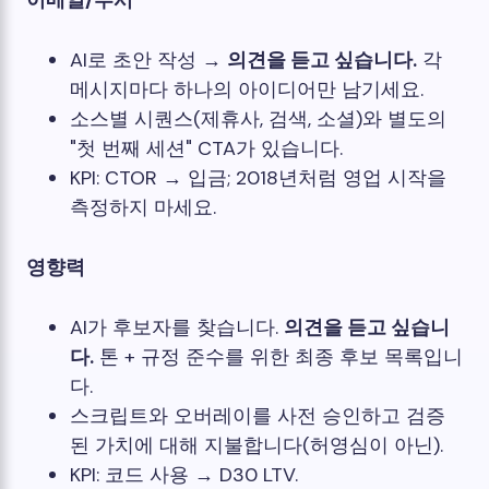
AI로 초안 작성 →
의견을 듣고 싶습니다.
각
메시지마다 하나의 아이디어만 남기세요.
소스별 시퀀스(제휴사, 검색, 소셜)와 별도의
"첫 번째 세션" CTA가 있습니다.
KPI: CTOR → 입금; 2018년처럼 영업 시작을
측정하지 마세요.
영향력
AI가 후보자를 찾습니다.
의견을 듣고 싶습니
다.
톤 + 규정 준수를 위한 최종 후보 목록입니
다.
스크립트와 오버레이를 사전 승인하고 검증
된 가치에 대해 지불합니다(허영심이 아닌).
KPI: 코드 사용 → D30 LTV.