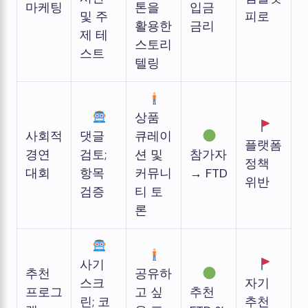
마케팅
톤을
입금
및 주
피로
활용한
금리
제 테
스토리
스트
텔링
상품
사회적
댓글
큐레이
플랫폼
경연
검토;
션 및
참가자
정책
대회
항목
커뮤니
→ FTD
위반
검증
티 토
론
사기
추천
공유하
스크
자기
프로그
고 싶
추천
린; 코
추천