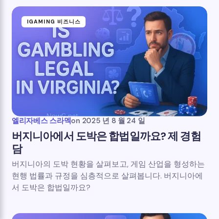
IGAMING 비즈니스
엘리자베스 스라멕
on
2025 년 8 월 24 일
버지니아에서 도박은 합법일까요? 제 경험
담
버지니아의 도박 현황을 살펴보고, 게임 산업을 형성하는
현행 법률과 규정을 심층적으로 살펴봅니다. 버지니아에
서 도박은 합법일까요?