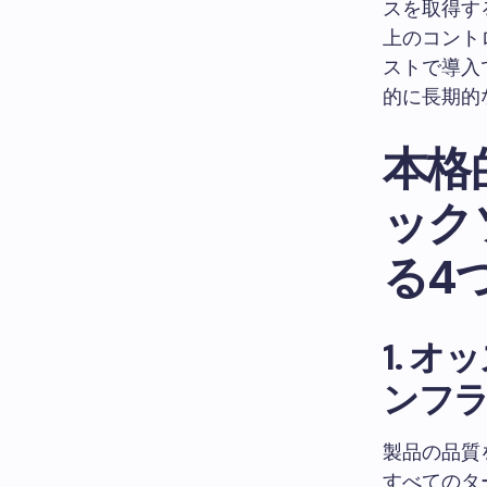
スを取得す
上のコント
ストで導入
的に長期的
本格
ック
る4
1. 
ンフ
製品の品質
すべてのタ