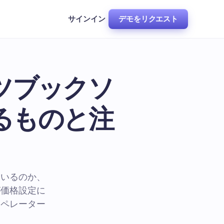
サインイン
デモをリクエスト
ツブックソ
るものと注
ているのか、
が価格設定に
オペレーター
。