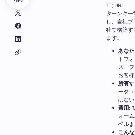
TL; DR
ターンキー
し、自社ブ
社で構築す
ます。
あなた
トフォ
ス、フ
お客様
所有す
ータ（
はない
費用:
初
ォーム
ベルよ
こんな