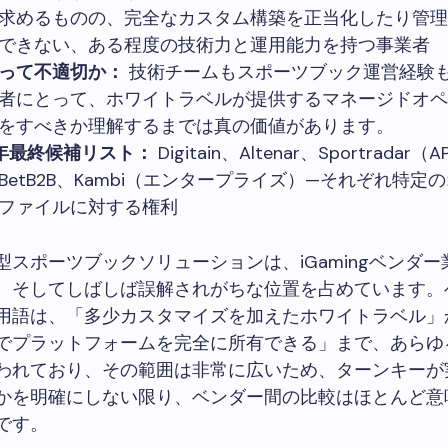
求めるものの、完全なカスタム構築を正当化したり管理
できない、ある程度の技術力と運用能力を持つ事業者
って不適切か：
技術チームもスポーツブック運営経験
者にとって、ホワイトラベルが提供するマネージドオペ
をすべきか理解するまでは真の価値があります。
6年最終候補リスト：
Digitain、Altenar、Sportradar
BetB2B、Kambi（エンタープライズ）—それぞれ特定
ファイルに対する権利
型スポーツブックソリューションは、iGamingベンダ
、そしてしばしば誤解されがちな位置を占めています。
用語は、「多少カスタマイズを加えたホワイトラベル」
でプラットフォームを完全に所有できる」まで、あらゆ
われており、その範囲は非常に広いため、ターンキーが
かを明確にしない限り、ベンダー間の比較はほとんど意
です。