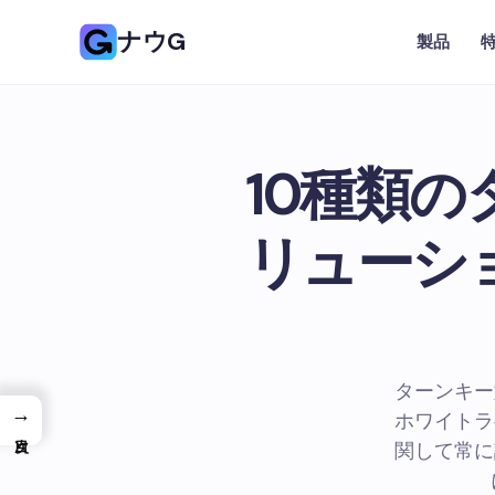
ナウG
製品
10種類
リューシ
ターンキー
→
ホワイトラ
関して常に