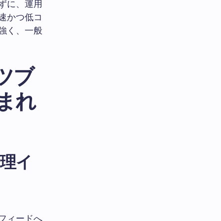
ずに、運用
速かつ低コ
強く、一般
ツブ
まれ
管理イ
フィードへ