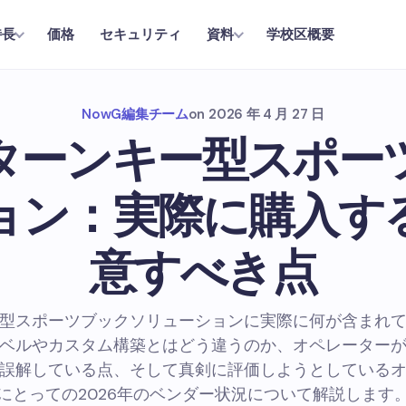
価格
セキュリティ
学校区概要
特長
資料
NowG編集チーム
on
2026 年 4 月 27 日
のターンキー型スポー
ョン：実際に購入す
意すべき点
型スポーツブックソリューションに実際に何が含まれ
ベルやカスタム構築とはどう違うのか、オペレーター
誤解している点、そして真剣に評価しようとしている
にとっての2026年のベンダー状況について解説します