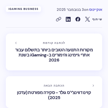
אוקיינוס
on
3 בנובמבר 2025
IGAMING BUSINESS
שיתוף
לכתבה קודמת
מקורות התנועה הטובים ביותר בתשלום עבור
אתרי גיימינג והימורים ב-iGaming בשנת
2026
הכתבה הבאה
קזינו דווינצ'י'ס גולד - סקירה מפורטת (עדכון
2025)