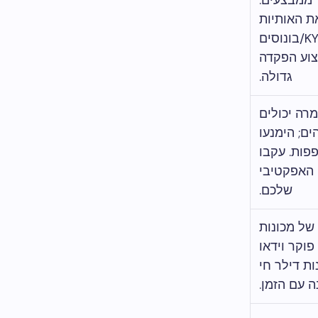
 ממבצעים.
ת האותיות
הקטנות של KYC/בונוסים
צוע הפקדה
גדולה.
רה יכולים
ים; הימנעו
פות. עקבו
אחר ה-RTP האפקטיבי
שלכם.
של מכונות
פוקר וידאו
ות דילר חי
 עם הזמן.