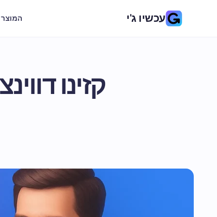
עכשיו ג'י
המוצר
קזינו דווינ