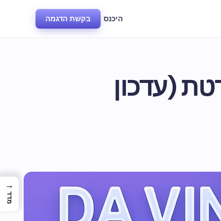
היכנס
בקשת הדגמה
רטת (עדכון
→
מדד