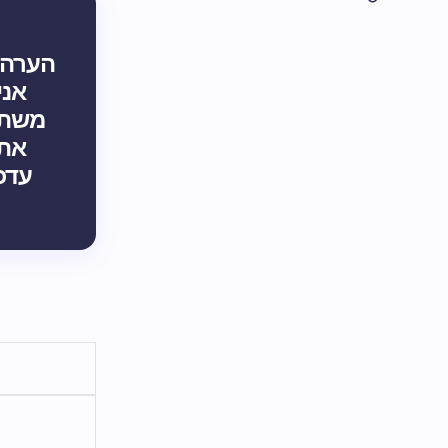
הערה ק
אני
משתמש
את 