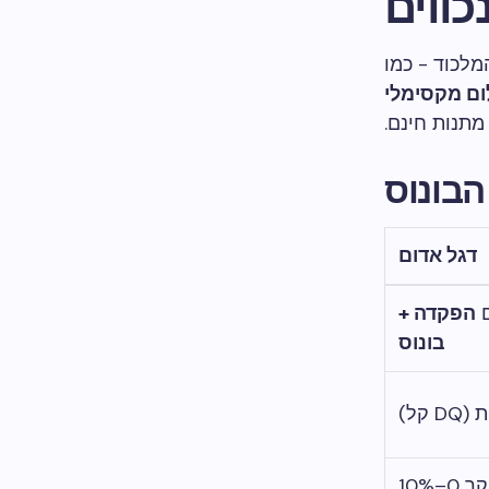
כווים
מלכוד - כמו
ם מקסימלי
מתנות חינם.
הבונוס
דגל אדום
הפקדה +
בונוס
שולחנות/פוקר 0–10%