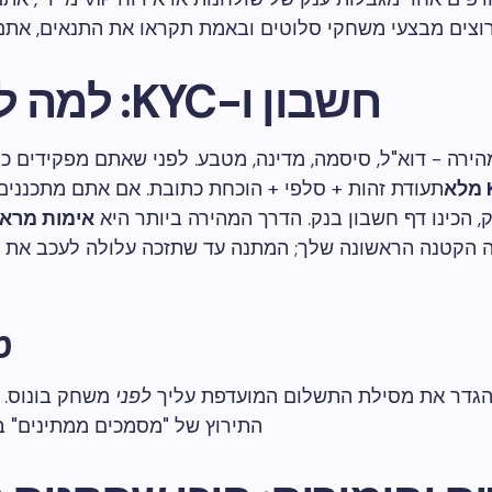
וצים מבצעי משחקי סלוטים ובאמת תקראו את התנאים, אתם 
חשבון ו-KYC: למה לצפות
רה - דוא"ל, סיסמה, מדינה, מטבע. לפני שאתם מפקידים כסף
א
תעודת זהות + סלפי + הוכחת כתובת. אם אתם מתכננים
, הכינו דף חשבון בנק. הדרך המהירה ביותר היא
אימות מרא
 הקטנה הראשונה שלך; המתנה עד שתזכה עלולה לעכב את 
טי
גדר את מסילת התשלום המועדפת עליך
לפני
משחק בונוס. 
התירוץ של "מסמכים ממתינים" ב