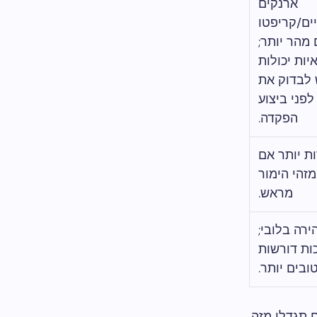
ארנקים
ים/קריפטו
מהר יותר;
ות יכולות
 לבדוק את
פני ביצוע
הפקדה.
ת יותר אם
פו KYC ומזהי הימור
מראש.
ירה בלובי;
ות דורשות
ובים יותר.
ולחנות או אירוח VIP מיידי, אתם תגדלו מזה.