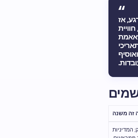
גע, אז
חוויית
שאאמת
תאריכי
לה ואוסיף
בדות.
שמים
 זה משנה
; המדיניות