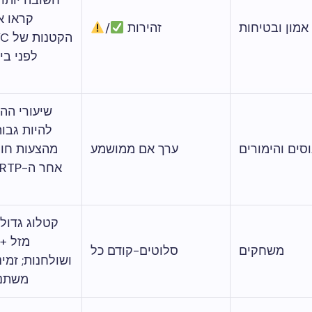
חשובה יותר
קראו א
אמון ובטיחות
זהירות
/
לפני בי
שיעורי ההמ
להיות גבוה
וסים והימורים
ערך אם ממושמע
מהצעות חופ
קטלוג גדול 
מזל + 
משחקים
סלוטים-קודם כל
ושולחנות; זמינ
משתנה