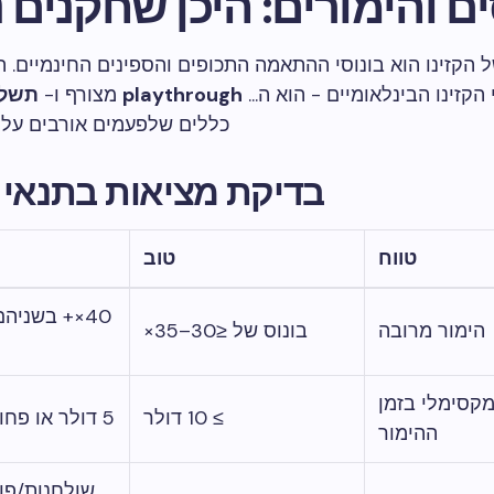
ים והימורים: היכן שחקנים נ
הקזינו הוא בונוסי ההתאמה התכופים והספינים החינמיים. ה
הקזינו הבינלאומיים - הוא ה...
playthrough
מצורף ו-
תשלו
כללים שלפעמים אורבים על 
בדיקת מציאות בתנאי 
טווח
טוב
40×+ בשניהם
הימור מרובה
בונוס של ≤30–35×
מקסימלי בזמן
≥ 10 דולר
5 דולר או פחות (DQ קל)
ההימור