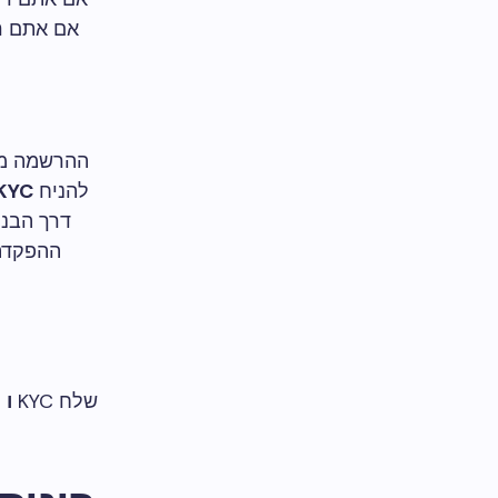
אם אתם ר
ההרשמה מהי
להניח
KYC מל
דרך הבנק
ההפקדה
שלח KYC
ו
ה