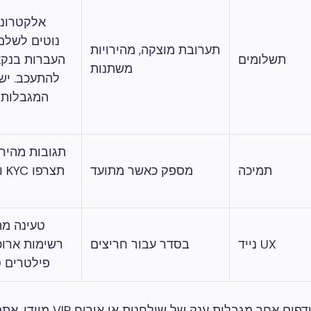
אלקטרוני
נוטים לשלם 
תערובת מוצקה, מהירויות
תשלומים
העברות בנקאי
משתנות
להתעכב. יש
המגבלות ל
תגובות מהירו
תמיכה
מספק כאשר מתועד
תצר
טעינה מה
UX נייד
בסדר עבור חריצים
רשימות ארוכ
פילטרים ט
אם אתם רודפים אחר מגבלות ענק של ש