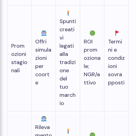
Spunti
creati
vi
Offri
ROI
Termi
Prom
legati
simula
prom
ni e
ozioni
alla
zioni
oziona
condiz
stagio
tradizi
per
le;
ioni
nali
one
coort
NGR/a
sovra
del
e
ttivo
pposti
tuo
march
io
Rileva
mento