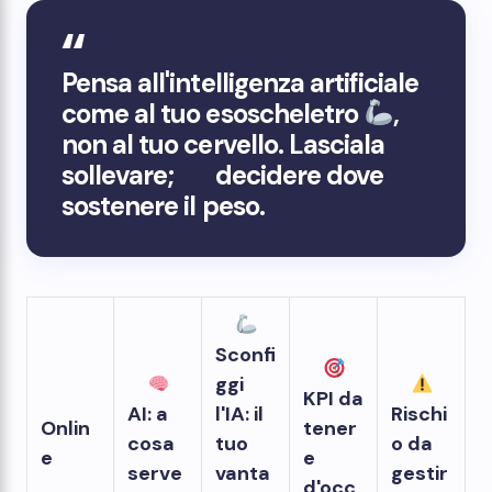
Pensa all'intelligenza artificiale
come al tuo esoscheletro
,
non al tuo cervello. Lasciala
sollevare;
Tu
decidere dove
sostenere il peso.
Sconfi
ggi
KPI da
AI: a
l'IA: il
Rischi
Onlin
tener
cosa
tuo
o da
e
e
serve
vanta
gestir
d'occ