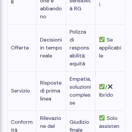
g
one e
sensibilit
i
abbando
à RG
no
Polizza
Decisioni
di
Se
Offerte
in tempo
respons
applicabi
reale
abilità;
le
equità
Empatia,
Risposte
soluzioni
/
Servizio
di prima
comples
Ibrido
linea
se
Rilevazio
Solo
Conform
Giudizio
ne del
assisten
ità
finale