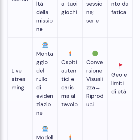
ltà
ai tuoi
sessio
nto da
della
giochi
ne;
fatica
missio
serie
ne
Monta
ggio
Ospiti
Conve
Live
del
auten
rsione
Geo e
strea
rullo
tici e
Visuali
limiti
ming
di
caris
zza→
di età
eviden
ma al
Riprod
ziazio
tavolo
uci
ne
Modell