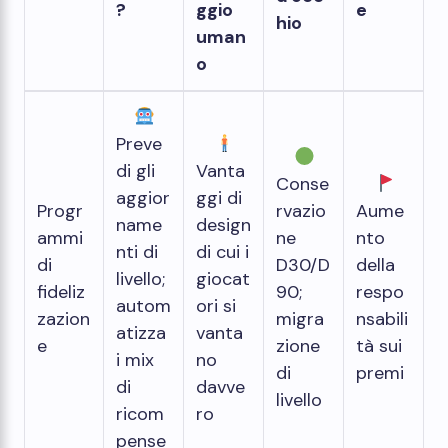
?
ggio
e
hio
uman
o
Preve
di gli
Vanta
Conse
aggior
ggi di
Progr
rvazio
Aume
name
design
ammi
ne
nto
nti di
di cui i
di
D30/D
della
livello;
giocat
fideliz
90;
respo
autom
ori si
zazion
migra
nsabili
atizza
vanta
e
zione
tà sui
i mix
no
di
premi
di
davve
livello
ricom
ro
pense