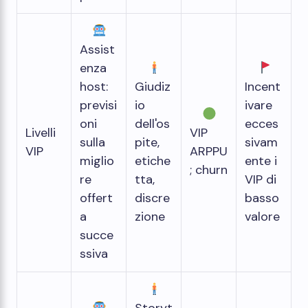
Assist
enza
host:
Giudiz
Incent
previsi
io
ivare
oni
dell'os
ecces
Livelli
VIP
sulla
pite,
sivam
VIP
ARPPU
miglio
etiche
ente i
; churn
re
tta,
VIP di
offert
discre
basso
a
zione
valore
succe
ssiva