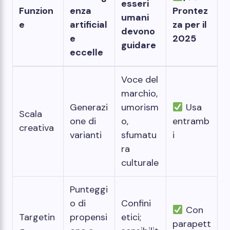
esseri
Funzion
enza
Prontez
umani
e
artificial
za per il
devono
e
2025
guidare
eccelle
Voce del
marchio,
Generazi
umorism
Usa
Scala
one di
o,
entramb
creativa
varianti
sfumatu
i
ra
culturale
Punteggi
o di
Confini
Con
Targetin
propensi
etici;
parapett