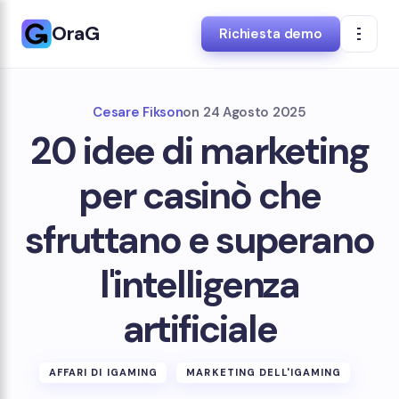
OraG
Richiesta demo
Cesare Fikson
on
24 Agosto 2025
20 idee di marketing
per casinò che
sfruttano e superano
l'intelligenza
artificiale
AFFARI DI IGAMING
MARKETING DELL'IGAMING