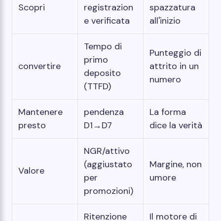
Scopri
registrazion
spazzatura
e verificata
all'inizio
Tempo di
Punteggio di
primo
convertire
attrito in un
deposito
numero
(TTFD)
Mantenere
pendenza
La forma
presto
D1→D7
dice la verità
NGR/attivo
(aggiustato
Margine, non
Valore
per
umore
promozioni)
Ritenzione
Il motore di