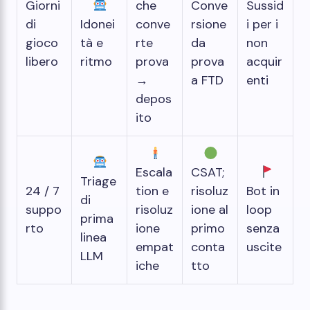
Giorni
che
Conve
Sussid
di
Idonei
conve
rsione
i per i
gioco
tà e
rte
da
non
libero
ritmo
prova
prova
acquir
→
a FTD
enti
depos
ito
Escala
CSAT;
Triage
24 / 7
tion e
risoluz
Bot in
di
suppo
risoluz
ione al
loop
prima
rto
ione
primo
senza
linea
empat
conta
uscite
LLM
iche
tto