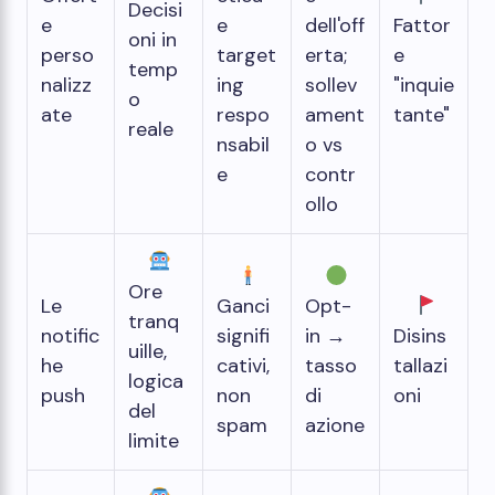
Decisi
e
e
dell'off
Fattor
oni in
perso
target
erta;
e
temp
nalizz
ing
sollev
"inquie
o
ate
respo
ament
tante"
reale
nsabil
o vs
e
contr
ollo
Ore
Le
Ganci
Opt-
tranq
notific
signifi
in →
Disins
uille,
he
cativi,
tasso
tallazi
logica
push
non
di
oni
del
spam
azione
limite