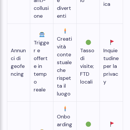
anti-
e
lo
ica
collusi
divert
one
enti
Creati
Trigge
vità
Annun
r e
Tasso
Inquie
conte
ci di
offert
di
tudine
stuale
geofe
e in
visite;
per la
che
ncing
temp
FTD
privac
rispet
o
locali
y
ta il
reale
luogo
Onbo
arding