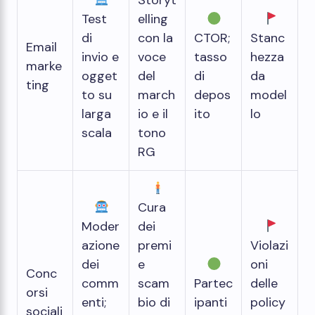
Storyt
Test
elling
di
con la
CTOR;
Stanc
Email
invio e
voce
tasso
hezza
marke
ogget
del
di
da
ting
to su
march
depos
model
larga
io e il
ito
lo
scala
tono
RG
Cura
Moder
dei
azione
premi
Violazi
dei
e
oni
Conc
comm
scam
Partec
delle
orsi
enti;
bio di
ipanti
policy
sociali