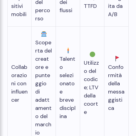
del
dei
sitivi
TTFD
ita da
perco
flussi
mobili
A/B
rso
Scope
rta del
creat
Talent
Utilizz
Collab
ore e
o
Confo
o del
orazio
punte
selezi
rmità
codic
ni con
ggio
onato
della
e; LTV
influen
di
e
messa
della
cer
adatt
breve
ggisti
coort
ament
discipl
ca
e
o del
ina
march
io