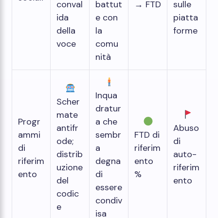
conval
battut
→ FTD
sulle
ida
e con
piatta
della
la
forme
voce
comu
nità
Inqua
Scher
dratur
mate
Progr
a che
antifr
Abuso
ammi
sembr
FTD di
ode;
di
di
a
riferim
distrib
auto-
riferim
degna
ento
uzione
riferim
ento
di
%
del
ento
essere
codic
condiv
e
isa