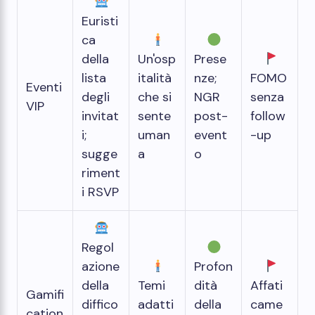
Euristi
ca
della
Un'osp
Prese
lista
italità
nze; ​​
FOMO
Eventi
degli
che si
NGR
senza
VIP
invitat
sente
post-
follow
i;
uman
event
-up
sugge
a
o
riment
i RSVP
Regol
azione
Profon
della
Temi
dità
Affati
Gamifi
diffico
adatti
della
came
cation