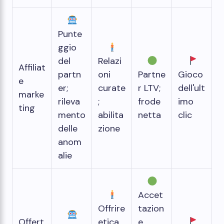
Punte
ggio
del
Relazi
Affiliat
partn
oni
Partne
Gioco
e
er;
curate
r LTV;
dell'ult
marke
rileva
;
frode
imo
ting
mento
abilita
netta
clic
delle
zione
anom
alie
Accet
Offrire
tazion
Offert
etica
e