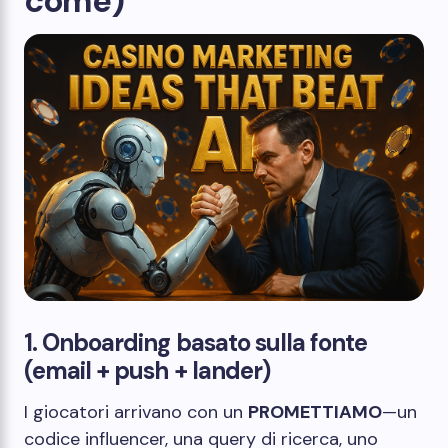
come)
1. Onboarding basato sulla fonte
(email + push + lander)
I giocatori arrivano con un
PROMETTIAMO
—un
codice influencer, una query di ricerca, uno