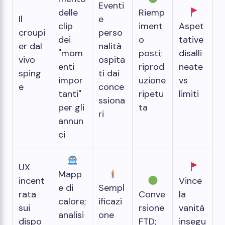
Eventi
delle
Riemp
Il
e
clip
iment
Aspet
croupi
perso
dei
o
tative
er dal
nalità
"mom
posti;
disalli
vivo
ospita
enti
riprod
neate
sping
ti dai
impor
uzione
vs
e
conce
tanti"
ripetu
limiti
ssiona
per gli
ta
ri
annun
ci
UX
Mapp
incent
Vince
e di
Sempl
rata
Conve
la
calore;
ificazi
sui
rsione
vanità
analisi
one
dispo
FTD;
insegu