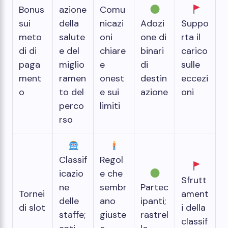
Bonus
azione
Comu
sui
della
nicazi
Adozi
Suppo
meto
salute
oni
one di
rta il
di di
e del
chiare
binari
carico
paga
miglio
e
di
sulle
ment
ramen
onest
destin
eccezi
o
to del
e sui
azione
oni
perco
limiti
rso
Classif
Regol
icazio
e che
Sfrutt
ne
sembr
Partec
Tornei
ament
delle
ano
ipanti;
di slot
i della
staffe;
giuste
rastrel
classif