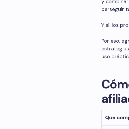
y combinar 
perseguir t
Y sí, los 
Por eso, ag
estrategia
uso prácti
Cómo
afili
Que com