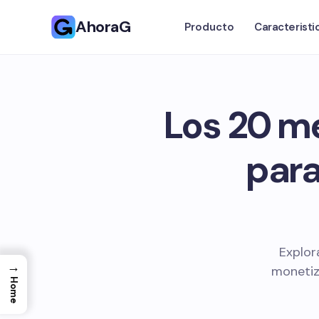
AhoraG
Producto
Caracteristi
Los 20 me
para
Explor
→
monetiz
Home