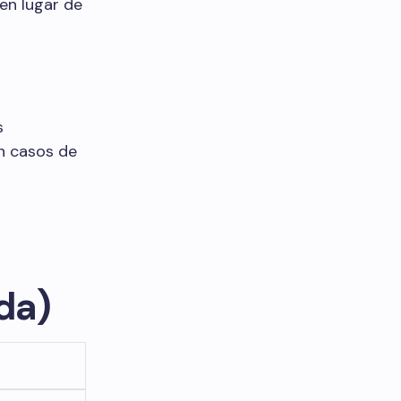
en lugar de
s
n casos de
ida)