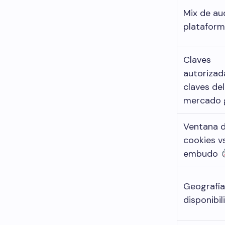
Mix de au
platafor
Claves
autorizad
claves del
mercado 
Ventana 
cookies vs
embudo
Geografía
disponibi