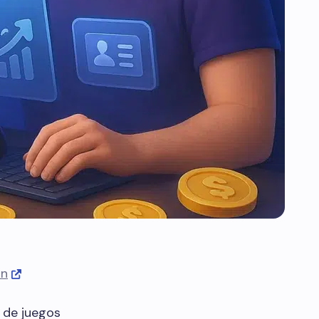
on
 de juegos