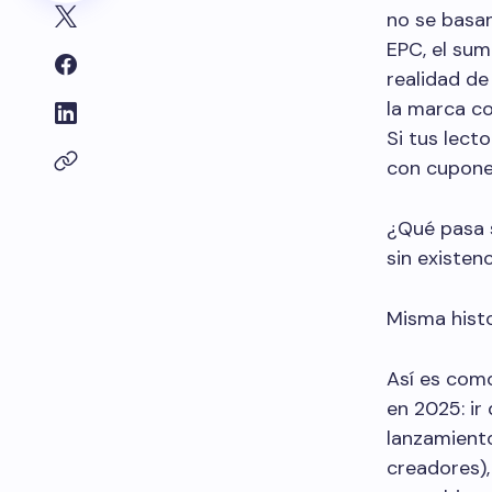
no se basan
EPC, el sum
realidad de
la marca co
Si tus lect
con cupones
¿Qué pasa 
sin existen
Misma histo
Así es com
en 2025: ir
lanzamiento
creadores),