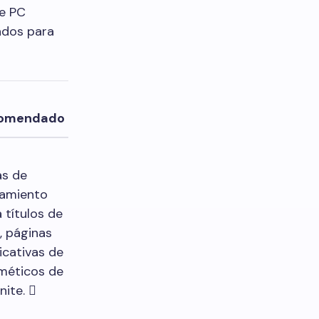
de PC
zados para
omendado
as de
zamiento
 títulos de
, páginas
icativas de
méticos de
nite. 