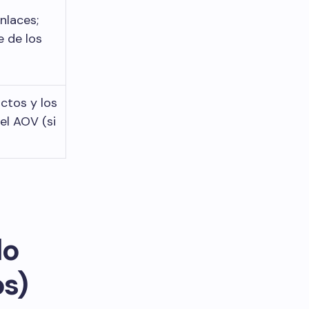
nlaces;
e de los
ctos y los
el AOV (si
do
os)