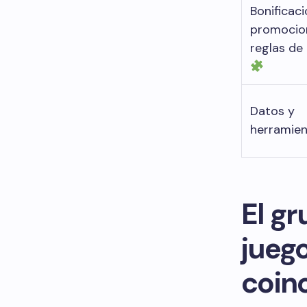
Bonificac
promocio
reglas de
Datos y
herramie
El gr
juego
coin