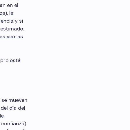
an en el
a), la
encia y si
bestimado.
las ventas
pre está
n se mueven
del día del
de
 confianza)