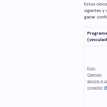
Estos cinco
vigentes y 
ganar confi
Program
(vinculad
Epic
Games:
apoya a u
creador