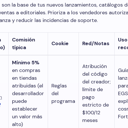
 son la base de tus nuevos lanzamientos, catálogos 
ventas a editoriales. Prioriza a los vendedores autori
anza y reducir las incidencias de soporte.
a
Comisión
Uso
Cookie
Red/Notas
o)
típica
rec
Mínimo 5%
Atribución
en compras
Guí
del código
en tiendas
lan
del creador;
atribuidas (el
Reglas
para
límite de
desarrollador
del
EGS
n
pago
puede
programa
expl
estricto de
establecer
cos
$100/12
un valor más
Fort
meses
alto)