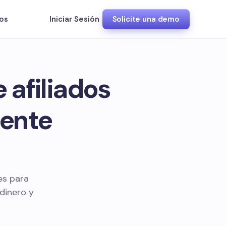
os
Iniciar Sesión
Solicite una demo
 afiliados
mente
es para
dinero y