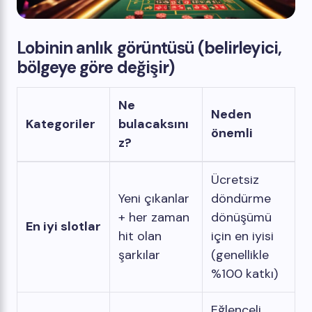
Lobinin anlık görüntüsü (belirleyici,
bölgeye göre değişir)
Ne
Neden
Kategoriler
bulacaksını
önemli
z?
Ücretsiz
Yeni çıkanlar
döndürme
+ her zaman
dönüşümü
En iyi slotlar
hit olan
için en iyisi
şarkılar
(genellikle
%100 katkı)
Eğlenceli,