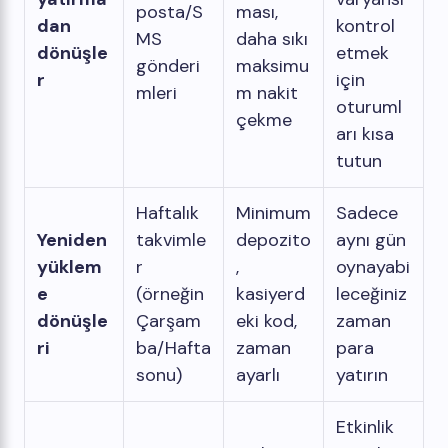
posta/S
ması,
dan
kontrol
MS
daha sıkı
dönüşle
etmek
gönderi
maksimu
r
için
mleri
m nakit
oturuml
çekme
arı kısa
tutun
Haftalık
Minimum
Sadece
Yeniden
takvimle
depozito
aynı gün
yüklem
r
,
oynayabi
e
(örneğin
kasiyerd
leceğiniz
dönüşle
Çarşam
eki kod,
zaman
ri
ba/Hafta
zaman
para
sonu)
ayarlı
yatırın
Etkinlik