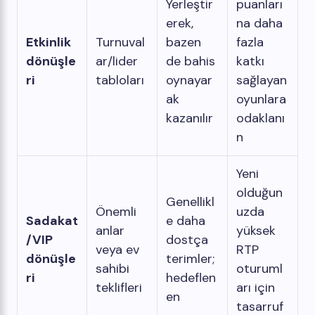
Yerleştir
puanları
erek,
na daha
Etkinlik
Turnuval
bazen
fazla
dönüşle
ar/lider
de bahis
katkı
ri
tabloları
oynayar
sağlayan
ak
oyunlara
kazanılır
odaklanı
n
Yeni
olduğun
Genellikl
Önemli
uzda
Sadakat
e daha
anlar
yüksek
/VIP
dostça
veya ev
RTP
dönüşle
terimler;
sahibi
oturuml
ri
hedeflen
teklifleri
arı için
en
tasarruf