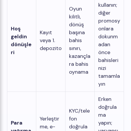
kullanın;
Oyun
diğer
kilitli,
promosy
dönüş
Hoş
onlara
Kayıt
başına
geldin
dokunm
veya 1.
bahis
dönüşle
adan
depozito
sınırı,
ri
önce
kazançla
bahisleri
ra bahis
nizi
oynama
tamamla
yın
Erken
doğrula
KYC/tele
ma
Yerleştir
fon
Para
yapın;
me, e-
doğrula
yatırma
varyansı