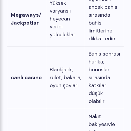
Yüksek
ancak bahis
varyanslı
Megaways/
sırasında
heyecan
Jackpotlar
bahis
verici
limitlerine
yolculuklar
dikkat edin
Bahis sonrası
harika;
Blackjack,
bonuslar
canlı casino
rulet, bakara,
sırasında
oyun şovları
katkılar
düşük
olabilir
Nakit
bakiyesiyle