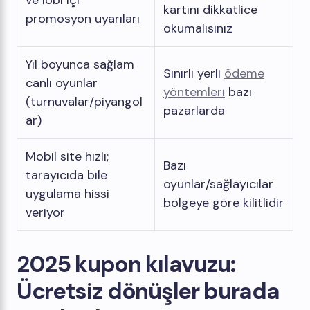
ve lobi içi
kartını dikkatlice
promosyon uyarıları
okumalısınız
Yıl boyunca sağlam
Sınırlı yerli
ödeme
canlı oyunlar
yöntemleri
bazı
(turnuvalar/piyangol
pazarlarda
ar)
Mobil site hızlı;
Bazı
tarayıcıda bile
oyunlar/sağlayıcılar
uygulama hissi
bölgeye göre kilitlidir
veriyor
2025 kupon kılavuzu:
Ücretsiz dönüşler burada