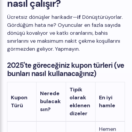
nasıl çalışır?
Ücretsiz dönüşler harikadır—
if
Dönüştürüyorlar.
Gördüğüm hata ne? Oyuncular en fazla sayıda
dönüşü kovalıyor ve katkı oranlarını, bahis
sınırlarını ve maksimum nakit çekme koşullarını
görmezden geliyor. Yapmayın.
2025'te göreceğiniz kupon türleri (ve
bunları nasıl kullanacağınız)
Tipik
Nerede
Kupon
olarak
En iyi
bulacak
Türü
eklenen
hamle
sın?
dizeler
Hemen