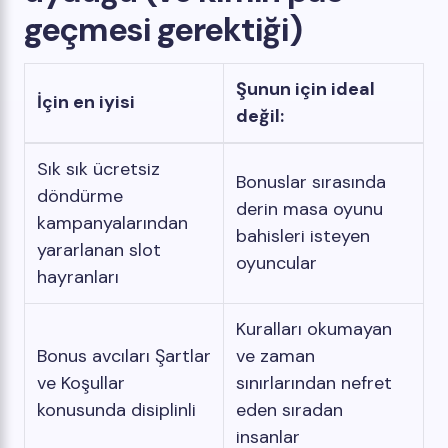
geçmesi gerektiği)
Şunun için ideal
İçin en iyisi
değil:
Sık sık ücretsiz
Bonuslar sırasında
döndürme
derin masa oyunu
kampanyalarından
bahisleri isteyen
yararlanan slot
oyuncular
hayranları
Kuralları okumayan
Bonus avcıları Şartlar
ve zaman
ve Koşullar
sınırlarından nefret
konusunda disiplinli
eden sıradan
insanlar