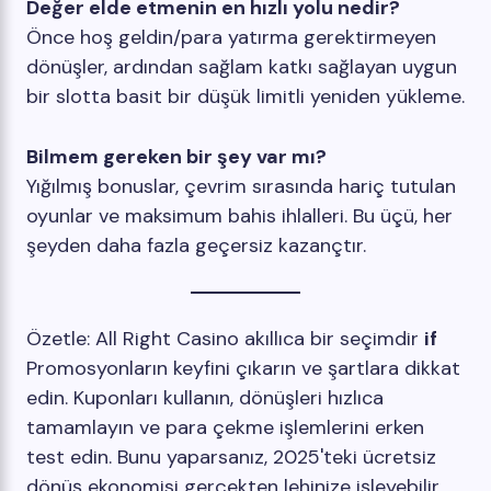
Değer elde etmenin en hızlı yolu nedir?
Önce hoş geldin/para yatırma gerektirmeyen
dönüşler, ardından sağlam katkı sağlayan uygun
bir slotta basit bir düşük limitli yeniden yükleme.
Bilmem gereken bir şey var mı?
Yığılmış bonuslar, çevrim sırasında hariç tutulan
oyunlar ve maksimum bahis ihlalleri. Bu üçü, her
şeyden daha fazla geçersiz kazançtır.
Özetle: All Right Casino akıllıca bir seçimdir
if
Promosyonların keyfini çıkarın ve şartlara dikkat
edin. Kuponları kullanın, dönüşleri hızlıca
tamamlayın ve para çekme işlemlerini erken
test edin. Bunu yaparsanız, 2025'teki ücretsiz
dönüş ekonomisi gerçekten lehinize işleyebilir.