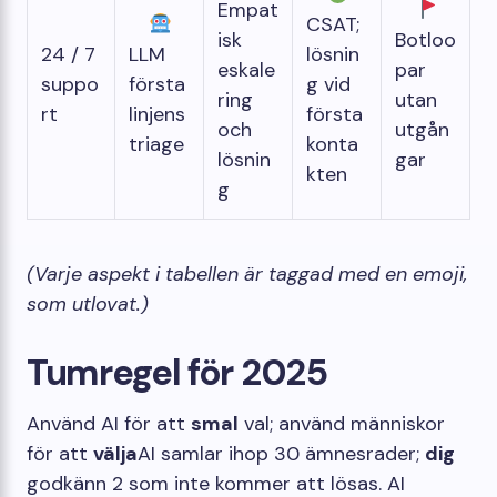
Empat
CSAT;
isk
Botloo
24 / 7
LLM
lösnin
eskale
par
suppo
första
g vid
ring
utan
rt
linjens
första
och
utgån
triage
konta
lösnin
gar
kten
g
(Varje aspekt i tabellen är taggad med en emoji,
som utlovat.)
Tumregel för 2025
Använd AI för att
smal
val; använd människor
för att
välja
AI samlar ihop 30 ämnesrader;
dig
godkänn 2 som inte kommer att lösas. AI