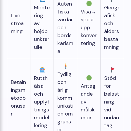
Auten
Monte
Geogr
tiska
Visa→
Live
ring
afisk
värdar
spela
strea
av
och
och
upp
ming
höjdp
ålders
bords
konver
unktsr
bestä
karism
tering
ulle
mning
a
Tydlig
Rutth
Stöd
Betaln
och
älsa
Antag
för
ingsm
ärlig
och
ande
belast
etodb
komm
upplyf
av
ning
onusa
unikati
tnings
målsk
vid
r
on om
model
enor
undan
gräns
lering
tag
er