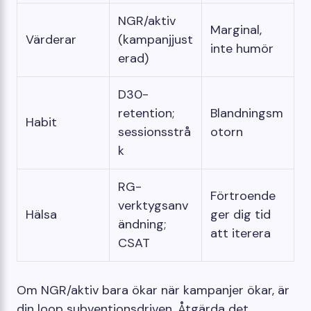
NGR/aktiv
Marginal,
Värderar
(kampanjjust
inte humör
erad)
D30-
retention;
Blandningsm
Habit
sessionsstrå
otorn
k
RG-
Förtroende
verktygsanv
Hälsa
ger dig tid
ändning;
att iterera
CSAT
Om NGR/aktiv bara ökar när kampanjer ökar, är
din loop subventionsdriven. Åtgärda det.