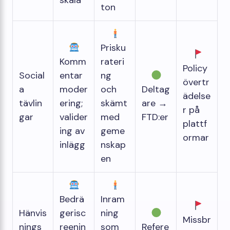
skala
ton
Prisku
Komm
rateri
Policy
Social
entar
ng
övertr
a
moder
och
Deltag
ädelse
tävlin
ering;
skämt
are →
r på
gar
valider
med
FTD:er
plattf
ing av
geme
ormar
inlägg
nskap
en
Bedrä
Inram
Hänvis
gerisc
ning
Missbr
nings
reenin
som
Refere