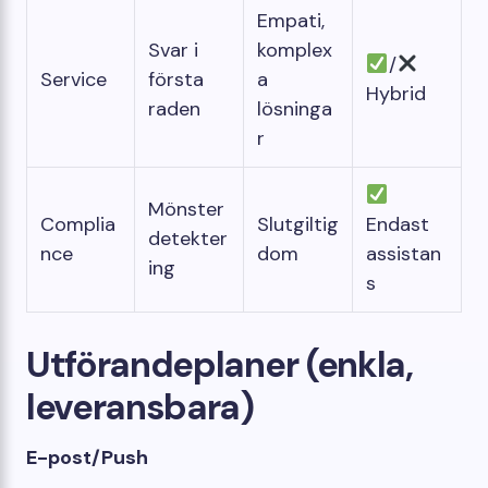
Empati,
Svar i
komplex
/
Service
första
a
Hybrid
raden
lösninga
r
Mönster
Complia
Slutgiltig
Endast
detekter
nce
dom
assistan
ing
s
Utförandeplaner (enkla,
leveransbara)
E-post/Push