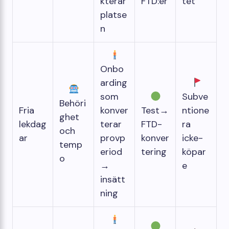
kterar
FTD:er
tet
platse
n
Onbo
arding
som
Subve
Behöri
Fria
konver
Test→
ntione
ghet
lekdag
terar
FTD-
ra
och
ar
provp
konver
icke-
temp
eriod
tering
köpar
o
→
e
insätt
ning