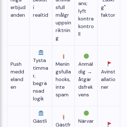
ans;
erbjud
i
sfull
g"
lyft
anden
realtid
målgr
faktor
kontra
uppsin
kontro
riktnin
ll
g
Tysta
Push
Menin
Anmäl
timma
medd
gsfulla
dig →
Avinst
r,
eland
hooks,
åtgär
allatio
begrä
en
inte
dsfrek
ner
nsad
spam
vens
logik
Gästli
Närvar
Gästfr