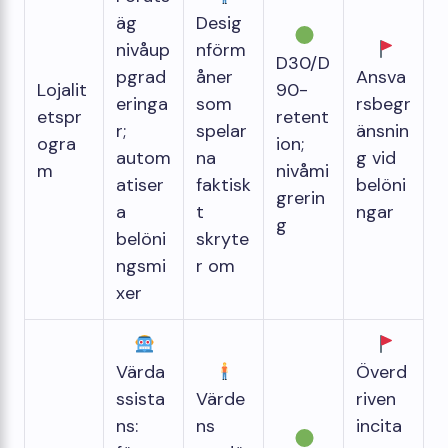
äg
Desig
nivåup
nförm
D30/D
pgrad
åner
Ansva
Lojalit
90-
eringa
som
rsbegr
etspr
retent
r;
spelar
änsnin
ogra
ion;
autom
na
g vid
m
nivåmi
atiser
faktisk
belöni
grerin
a
t
ngar
g
belöni
skryte
ngsmi
r om
xer
Värda
Överd
ssista
Värde
riven
ns:
ns
incita