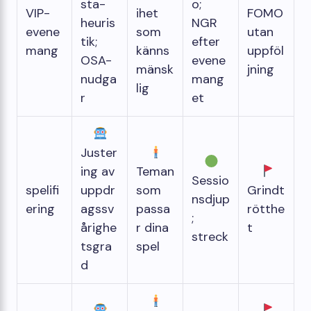
sta-
o;
VIP-
ihet
FOMO
heuris
NGR
evene
som
utan
tik;
efter
mang
känns
uppföl
OSA-
evene
mänsk
jning
nudga
mang
lig
r
et
Juster
ing av
Teman
Sessio
spelifi
uppdr
som
Grindt
nsdjup
ering
agssv
passa
rötthe
;
årighe
r dina
t
streck
tsgra
spel
d