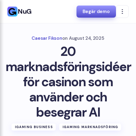
NuG
Begär demo
Caesar Fikson
on
August 24, 2025
20
marknadsföringsidéer
för casinon som
använder och
besegrar AI
IGAMING BUSINESS
IGAMING MARKNADSFÖRING