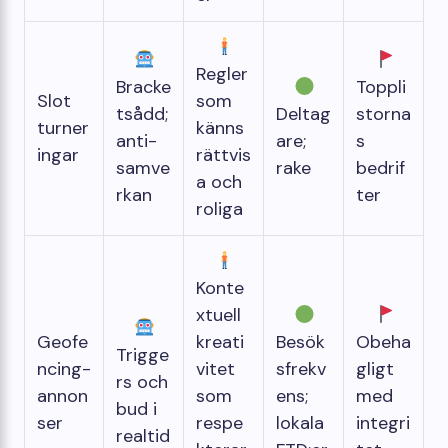
Regler
Bracke
Toppli
Slot
som
tsådd;
Deltag
storna
turner
känns
anti-
are;
s
ingar
rättvis
samve
rake
bedrif
a och
rkan
ter
roliga
Konte
xtuell
Geofe
kreati
Besök
Obeha
Trigge
ncing-
vitet
sfrekv
gligt
rs och
annon
som
ens;
med
bud i
ser
respe
lokala
integri
realtid