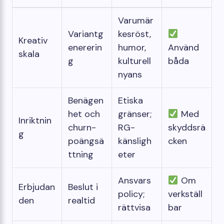
Varumär
Variantg
kesröst,
Kreativ
enererin
humor,
Använd
skala
g
kulturell
båda
nyans
Benägen
Etiska
het och
gränser;
Med
Inriktnin
churn-
RG-
skyddsrä
g
poängsä
känsligh
cken
ttning
eter
Ansvars
Om
Erbjudan
Beslut i
policy;
verkställ
den
realtid
rättvisa
bar