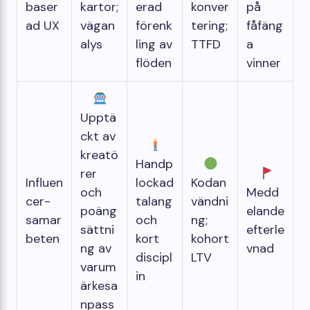
baser
kartor;
erad
konver
på
ad UX
vägan
förenk
tering;
fåfäng
alys
ling av
TTFD
a
flöden
vinner
Upptä
ckt av
kreatö
Handp
rer
Influen
lockad
Kodan
och
Medd
cer-
talang
vändni
poäng
elande
samar
och
ng;
sättni
efterle
beten
kort
kohort
ng av
vnad
discipl
LTV
varum
in
ärkesa
npass