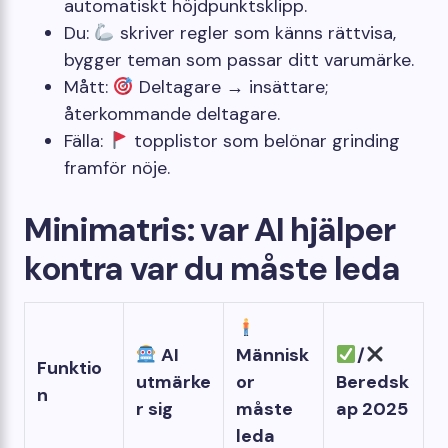
automatiskt höjdpunktsklipp.
Du:
skriver regler som känns rättvisa,
bygger teman som passar ditt varumärke.
Mått:
Deltagare → insättare;
återkommande deltagare.
Fälla:
topplistor som belönar grinding
framför nöje.
Minimatris: var AI hjälper
kontra var du måste leda
AI
Människ
/
Funktio
utmärke
or
Beredsk
n
r sig
måste
ap 2025
leda