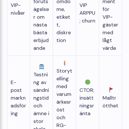
föruts
omdö
ment
VIP-
VIP
ägelse
me,
för
nivåer
ARPPU
r om
etiket
VIP-
; churn
nästa
t,
gäster
bästa
diskre
med
erbjud
tion
lågt
ande
värde
Storyt
Testni
elling
E-
ng av
med
post
sändni
CTOR;
varum
markn
ngstid
insätt
Malltr
ärkesr
adsför
och
ningsr
ötthet
öst
ing
ämne i
änta
och
stor
RG-