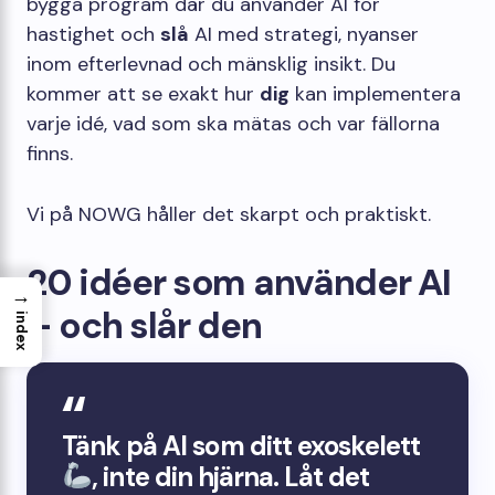
bygga program där du använder AI för
hastighet och
slå
AI med strategi, nyanser
inom efterlevnad och mänsklig insikt. Du
kommer att se exakt hur
dig
kan implementera
varje idé, vad som ska mätas och var fällorna
finns.
Vi på NOWG håller det skarpt och praktiskt.
20 idéer som använder AI
→
– och slår den
index
Tänk på AI som ditt exoskelett
, inte din hjärna. Låt det