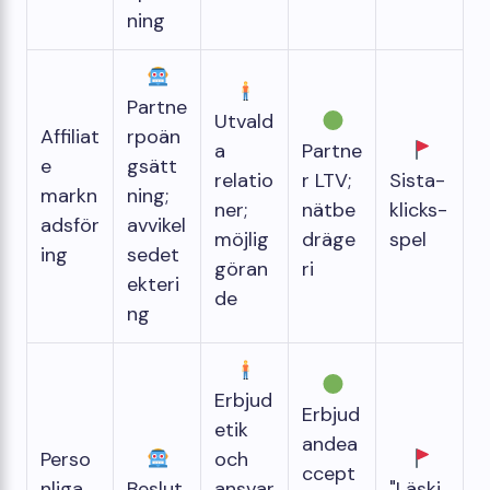
ning
Partne
Utvald
Affiliat
rpoän
a
Partne
e
gsätt
relatio
r LTV;
Sista-
markn
ning;
ner;
nätbe
klicks-
adsför
avvikel
möjlig
dräge
spel
ing
sedet
göran
ri
ekteri
de
ng
Erbjud
Erbjud
etik
andea
Perso
och
ccept
nliga
Beslut
ansvar
"Läski