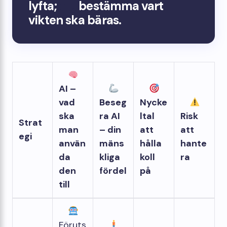
lyfta;
dig
bestämma vart
vikten ska bäras.
AI –
vad
Beseg
Nycke
ska
ra AI
ltal
Risk
Strat
man
– din
att
att
egi
använ
mäns
hålla
hante
da
kliga
koll
ra
den
fördel
på
till
Föruts