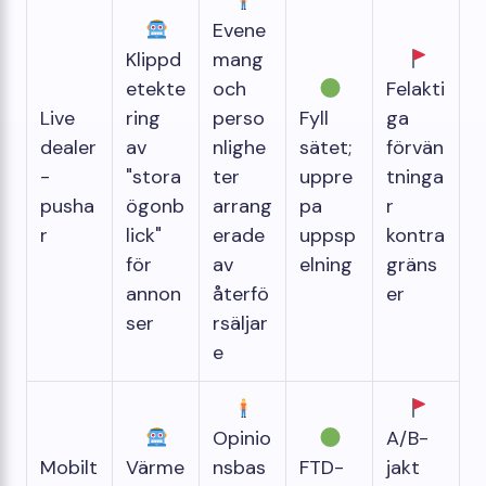
Evene
Klippd
mang
etekte
och
Felakti
Live
ring
perso
Fyll
ga
dealer
av
nlighe
sätet;
förvän
-
"stora
ter
uppre
tninga
pusha
ögonb
arrang
pa
r
r
lick"
erade
uppsp
kontra
för
av
elning
gräns
annon
återfö
er
ser
rsäljar
e
Opinio
A/B-
Mobilt
Värme
nsbas
FTD-
jakt