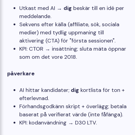
Utkast med AI →
dig
beskär till en idé per
meddelande.
Sekvens efter källa (affiliate, sök, sociala
medier) med tydlig uppmaning till
aktivering (CTA) för "första sessionen".
KPI: CTOR → insättning; sluta mäta öppnar
som om det vore 2018.
påverkare
AI hittar kandidater;
dig
kortlista för ton +
efterlevnad.
Förhandsgodkänn skript + överlägg; betala
baserat på verifierat värde (inte fåfänga).
KPI: kodanvändning → D30 LTV.