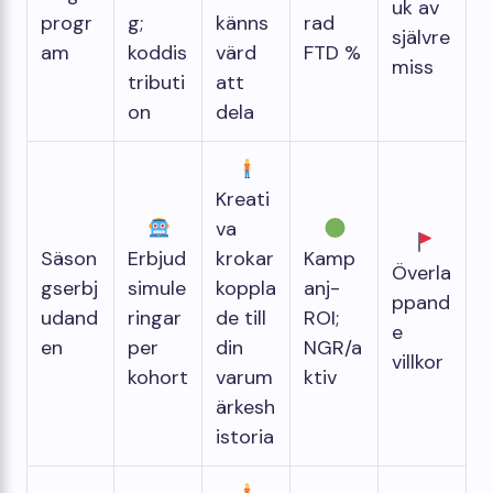
uk av
progr
g;
känns
rad
självre
am
koddis
värd
FTD %
miss
tributi
att
on
dela
Kreati
va
Säson
Erbjud
krokar
Kamp
Överla
gserbj
simule
koppla
anj-
ppand
udand
ringar
de till
ROI;
e
en
per
din
NGR/a
villkor
kohort
varum
ktiv
ärkesh
istoria