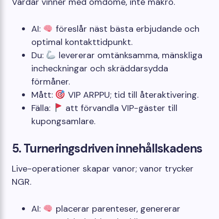
Värdar vinner med omdöme, inte makro.
AI:
föreslår näst bästa erbjudande och
optimal kontakttidpunkt.
Du:
levererar omtänksamma, mänskliga
incheckningar och skräddarsydda
förmåner.
Mått:
VIP ARPPU; tid till återaktivering.
Fälla:
att förvandla VIP-gäster till
kupongsamlare.
5. Turneringsdriven innehållskadens
Live-operationer skapar vanor; vanor trycker
NGR.
AI:
placerar parenteser, genererar