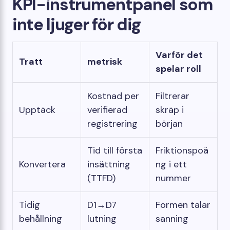
KPI-instrumentpanel som
inte ljuger för dig
Varför det
Tratt
metrisk
spelar roll
Kostnad per
Filtrerar
Upptäck
verifierad
skräp i
registrering
början
Tid till första
Friktionspoä
Konvertera
insättning
ng i ett
(TTFD)
nummer
Tidig
D1→D7
Formen talar
behållning
lutning
sanning