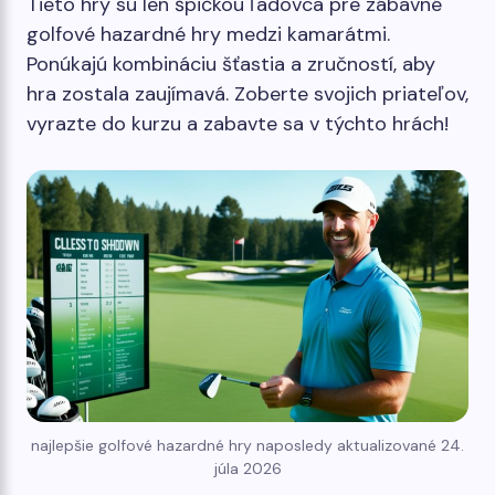
Tieto hry sú len špičkou ľadovca pre zábavné
golfové hazardné hry medzi kamarátmi.
Ponúkajú kombináciu šťastia a zručností, aby
hra zostala zaujímavá. Zoberte svojich priateľov,
vyrazte do kurzu a zabavte sa v týchto hrách!
najlepšie golfové hazardné hry naposledy aktualizované 24.
júla 2026