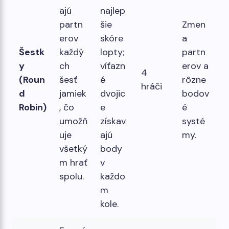
ajú
najlep
partn
šie
Zmen
erov
skóre
a
Šestk
každý
lopty;
partn
y
ch
víťazn
erov a
4
(Roun
šesť
é
rôzne
hráči
d
jamiek
dvojic
bodov
Robin)
, čo
e
é
umožň
získav
systé
uje
ajú
my.
všetký
body
m hrať
v
spolu.
každo
m
kole.