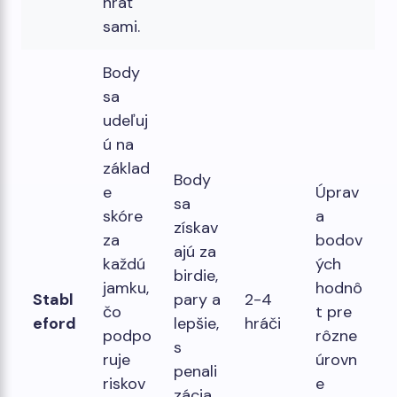
hrať
sami.
Body
sa
udeľuj
ú na
základ
Body
e
Úprav
sa
skóre
a
získav
za
bodov
ajú za
každú
ých
birdie,
jamku,
hodnô
Stabl
pary a
2-4
čo
t pre
eford
lepšie,
hráči
podpo
rôzne
s
ruje
úrovn
penali
riskov
e
zácia