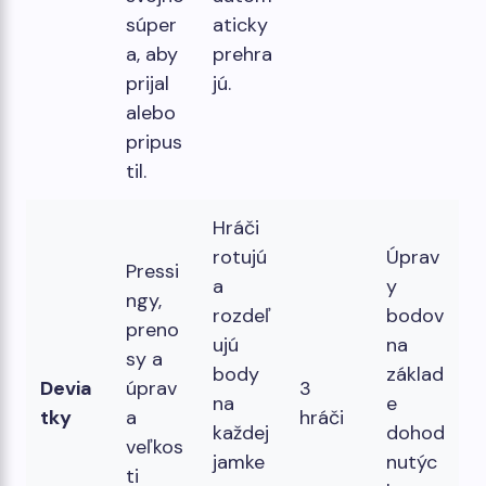
súper
aticky
a, aby
prehra
prijal
jú.
alebo
pripus
til.
Hráči
rotujú
Úprav
Pressi
a
y
ngy,
rozdeľ
bodov
preno
ujú
na
sy a
body
základ
Devia
úprav
3
na
e
tky
a
hráči
každej
dohod
veľkos
jamke
nutýc
ti