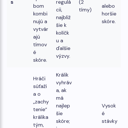
s
regulá
(2
bom
alebo
cii,
tímy)
kombi
horšie
najbliž
nujú a
skóre.
šie k
vytvár
kolíčk
ajú
u a
tímov
ďalšie
é
výzvy.
skóre.
Králik
Hráči
vyhráv
súťaži
a, ak
a o
má
„zachy
najlep
Vysok
tenie“
šie
é
králika
skóre;
stávky
tým,