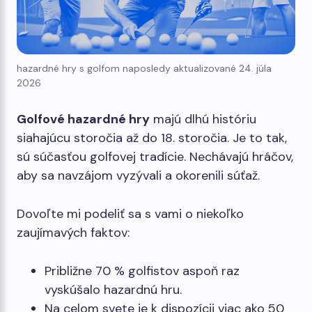
hazardné hry s golfom naposledy aktualizované 24. júla
2026
Golfové hazardné hry
majú dlhú históriu
siahajúcu storočia až do 18. storočia. Je to tak,
sú súčasťou golfovej tradície. Nechávajú hráčov,
aby sa navzájom vyzývali a okorenili súťaž.
Dovoľte mi podeliť sa s vami o niekoľko
zaujímavých faktov:
Približne 70 % golfistov aspoň raz
vyskúšalo hazardnú hru.
Na celom svete je k dispozícii viac ako 50