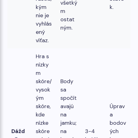
všetký
kým
k.
m
nie je
ostat
vyhlás
ným.
ený
víťaz.
Hra s
nízky
m
skóre/
Body
vysok
sa
ým
spočít
skóre,
avajú
Úprav
kde
na
a
nízke
jamku;
bodov
Dážd
skóre
na
3-4
ých