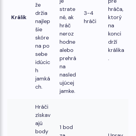
je
pre
že
strate
hráča,
držia
3-4
Králik
né, ak
ktorý
najlep
hráči
hráč
na
šie
neroz
konci
skóre
hodne
drží
na po
alebo
králika
sebe
prehrá
.
idúcic
na
h
nasled
jamká
ujúcej
ch.
jamke.
Hráči
získav
ajú
1 bod
body
za
Uprav