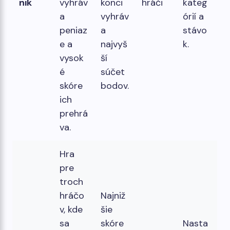
nik
vyhráv
konci
hráči
kateg
a
vyhráv
órií a
peniaz
a
stávo
e a
najvyš
k.
vysok
ší
é
súčet
skóre
bodov.
ich
prehrá
va.
Hra
pre
troch
hráčo
Najniž
v, kde
šie
sa
skóre
Nasta