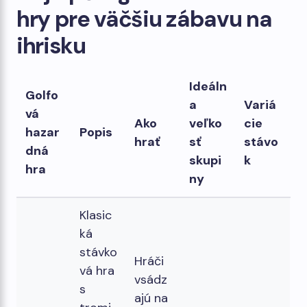
hry pre väčšiu zábavu na
ihrisku
Ideáln
Golfo
a
Variá
vá
Ako
veľko
cie
hazar
Popis
hrať
sť
stávo
dná
skupi
k
hra
ny
Klasic
ká
stávko
Hráči
vá hra
vsádz
s
ajú na