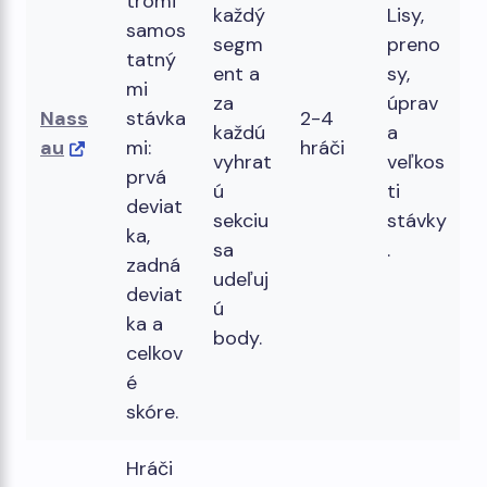
tromi
každý
Lisy,
samos
segm
preno
tatný
ent a
sy,
mi
za
úprav
Nass
stávka
2-4
každú
a
au
mi:
hráči
vyhrat
veľkos
prvá
ú
ti
deviat
sekciu
stávky
ka,
sa
.
zadná
udeľuj
deviat
ú
ka a
body.
celkov
é
skóre.
Hráči