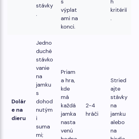
s
h
stávky
výplat
kritérií
.
ami na
.
konci.
Jedno
duché
stávko
vanie
Priam
na
a hra,
Stried
jamku
kde
ajte
s
má
stávky
Dolár
dohod
každá
2-4
na
e na
nutým
jamka
hráči
jamku
dieru
i
nasta
alebo
suma
venú
na
mi;
hodno
birdie.