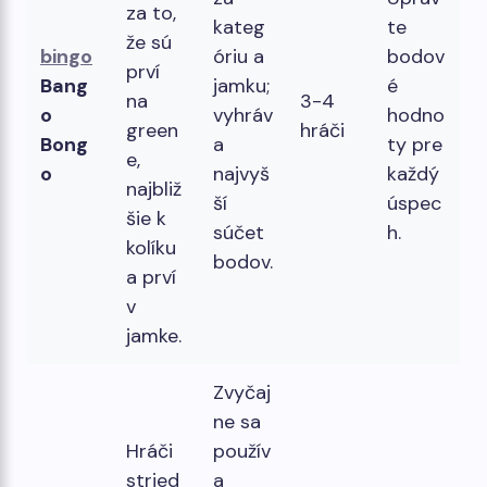
za to,
kateg
te
že sú
bingo
óriu a
bodov
prví
Bang
jamku;
é
na
3-4
o
vyhráv
hodno
green
hráči
Bong
a
ty pre
e,
o
najvyš
každý
najbliž
ší
úspec
šie k
súčet
h.
kolíku
bodov.
a prví
v
jamke.
Zvyčaj
ne sa
Hráči
použív
stried
a