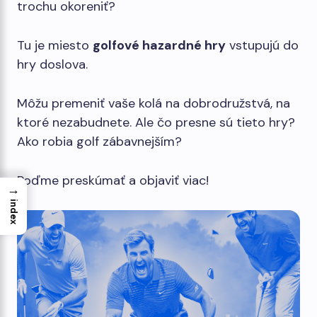
trochu okoreniť?
Tu je miesto
golfové hazardné hry
vstupujú do
hry doslova.
Môžu premeniť vaše kolá na dobrodružstvá, na
ktoré nezabudnete. Ale čo presne sú tieto hry?
Ako robia golf zábavnejším?
Poďme preskúmať a objaviť viac!
→
index