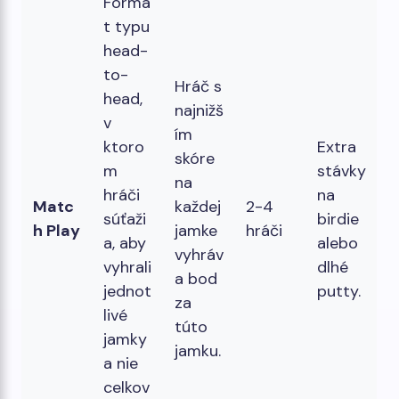
Formá
t typu
head-
to-
Hráč s
head,
najnižš
v
ím
ktoro
Extra
skóre
m
stávky
na
hráči
na
Matc
každej
2-4
súťaži
birdie
h Play
jamke
hráči
a, aby
alebo
vyhráv
vyhrali
dlhé
a bod
jednot
putty.
za
livé
túto
jamky
jamku.
a nie
celkov