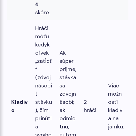
é
skóre.
Hráči
môžu
kedyk
oľvek
Ak
„zatĺcť
súper
“
prijme,
(zdvoj
stávka
násobi
sa
Viac
ť
zdvojn
možn
Kladiv
stávku
ásobí;
2
ostí
o
), čím
ak
hráči
kladiv
prinúti
odmie
a na
a
tnu,
jamku.
svojho
autom