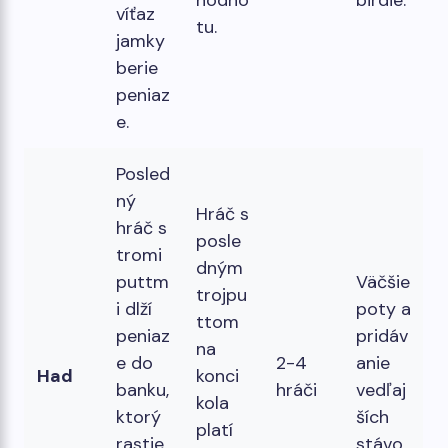
víťaz
tu.
jamky
berie
peniaz
e.
Posled
ný
Hráč s
hráč s
posle
tromi
dným
puttm
Väčšie
trojpu
i dlží
poty a
ttom
peniaz
pridáv
na
e do
2-4
anie
Had
konci
banku,
hráči
vedľaj
kola
ktorý
ších
platí
rastie,
stávo