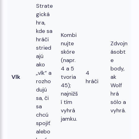
Strate
gická
hra,
kde sa
Kombi
hráči
nujte
Zdvojn
stried
skóre
ásobt
ajú
(napr.
e
ako
4 a 5
body,
„vlk“ a
4
Vlk
tvoria
ak
rozho
hráči
45);
Wolf
dujú
najnižš
hrá
sa, či
í tím
sólo a
sa
vyhrá
vyhrá.
chcú
jamku.
spojiť
alebo