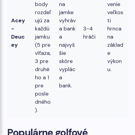
body
na
venie
rozdeľ
jamke
veľkos
Acey
ujú za
vyhráv
ti
-
každú
a bank
3-4
hrnca
Deuc
jamku
a
hráči
na
ey
(5 pre
najvyš
základ
víťaza,
šie
e
3 pre
skóre
výkon
druhé
vyplác
u.
ho a 1
a
pre
bank.
posle
dného
).
Populárne golfové