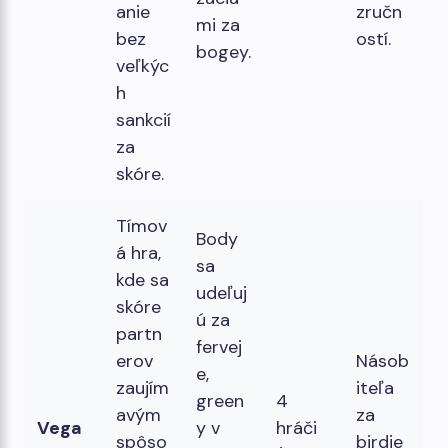
anie
zručn
mi za
bez
ostí.
bogey.
veľkýc
h
sankcií
za
skóre.
Tímov
Body
á hra,
sa
kde sa
udeľuj
skóre
ú za
partn
fervej
erov
Násob
e,
zaujím
iteľa
green
4
avým
za
Vega
y v
hráči
spôso
birdie