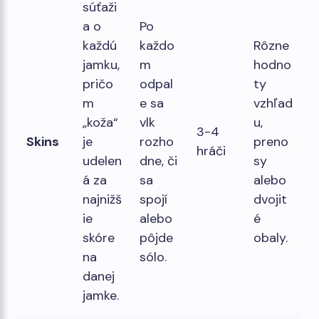
súťaži
a o
Po
každú
každo
Rôzne
jamku,
m
hodno
pričo
odpal
ty
m
e sa
vzhľad
„koža“
vlk
u,
3-4
Skins
je
rozho
preno
hráči
udelen
dne, či
sy
á za
sa
alebo
najnižš
spojí
dvojit
ie
alebo
é
skóre
pôjde
obaly.
na
sólo.
danej
jamke.