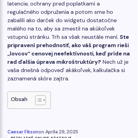
latencie, ochrany pred poplatkami a
regulačného odpruženia a potom sme ho
zabalili ako darček do widgetu dostatočne
malého na to, aby sa zmestil na akúkoľvek
vstupnú stránku. Trh sa však neustále mení.
Ste
pripravení prehodnotiť, ako váš program rieši
„lovcov“ cenovej neefektívnosti, keď príde na
rad ďalšia úprava mikroštruktúry?
Nech už je
vaša dnešná odpoveď akákoľvek, kalkulačka si
zaznamená skóre zajtra.
Obsah
Caesar Fikson
on
Apríla 29, 2025