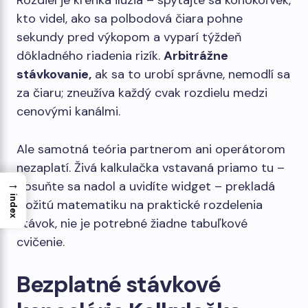
Rozdiel je krehká ilúzia – spýtajte sa kohokoľvek,
kto videl, ako sa polbodová čiara pohne
sekundy pred výkopom a vyparí týždeň
dôkladného riadenia rizík.
Arbitrážne
stávkovanie,
ak sa to urobí správne, nemodlí sa
za čiaru; zneužíva každý cvak rozdielu medzi
cenovými kanálmi.
Ale samotná teória partnerom ani operátorom
nezaplatí. Živá kalkulačka vstavaná priamo tu –
→
posuňte sa nadol a uvidíte widget – prekladá
index
zložitú matematiku na praktické rozdelenia
stávok, nie je potrebné žiadne tabuľkové
cvičenie.
Bezplatné stávkové