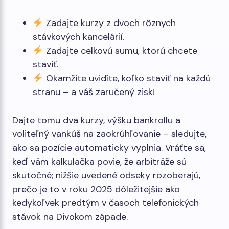
Zadajte kurzy z dvoch rôznych
stávkových kancelárií.
Zadajte celkovú sumu, ktorú chcete
staviť.
Okamžite uvidíte, koľko staviť na každú
stranu – a váš zaručený zisk!
Dajte tomu dva kurzy, výšku bankrollu a
voliteľný vankúš na zaokrúhľovanie – sledujte,
ako sa pozície automaticky vyplnia. Vráťte sa,
keď vám kalkulačka povie, že arbitráže sú
skutočné; nižšie uvedené odseky rozoberajú,
prečo je to v roku 2025 dôležitejšie ako
kedykoľvek predtým v časoch telefonických
stávok na Divokom západe.