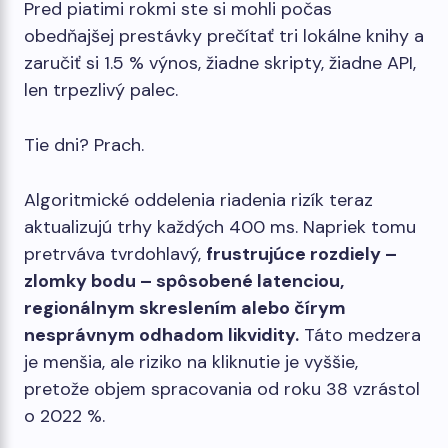
Pred piatimi rokmi ste si mohli počas
obedňajšej prestávky prečítať tri lokálne knihy a
zaručiť si 1.5 % výnos, žiadne skripty, žiadne API,
len trpezlivý palec.
Tie dni? Prach.
Algoritmické oddelenia riadenia rizík teraz
aktualizujú trhy každých 400 ms. Napriek tomu
pretrváva tvrdohlavý,
frustrujúce rozdiely –
zlomky bodu – spôsobené latenciou,
regionálnym skreslením alebo čírym
nesprávnym odhadom likvidity.
Táto medzera
je menšia, ale riziko na kliknutie je vyššie,
pretože objem spracovania od roku 38 vzrástol
o 2022 %.