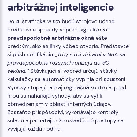
arbitrážnej inteligencie
Do 4. štvrťroka 2025 budú strojovo učené
prediktívne spready vopred signalizovať
pravdepodobné arbitrážne okná
ešte
predtým, ako sa linky vôbec otvoria. Predstavte
si push notifikáciu:
„Trhy s rekvizitami v NBA sa
pravdepodobne rozsynchronizujú do 90
sekúnd.“
Stávkujúci si vopred určujú stávky,
kalkulačky sa automaticky vyplnia pri spustení.
Výnosy stúpajú, ale aj regulačná kontrola; pred
hrou sa naháňajú výhody, aby sa vyhli
obmedzeniam v oblasti interných údajov.
Zostaňte prispôsobiví, vykonávajte kontroly
súladu a pamätajte, že osvedčené postupy sa
vyvíjajú každú hodinu.