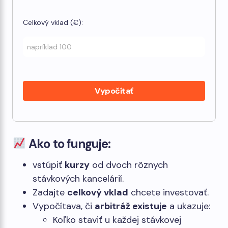
Celkový vklad (€):
Vypočítať
Ako to funguje:
vstúpiť
kurzy
od dvoch rôznych
stávkových kancelárií.
Zadajte
celkový vklad
chcete investovať.
Vypočítava, či
arbitráž existuje
a ukazuje:
Koľko staviť u každej stávkovej