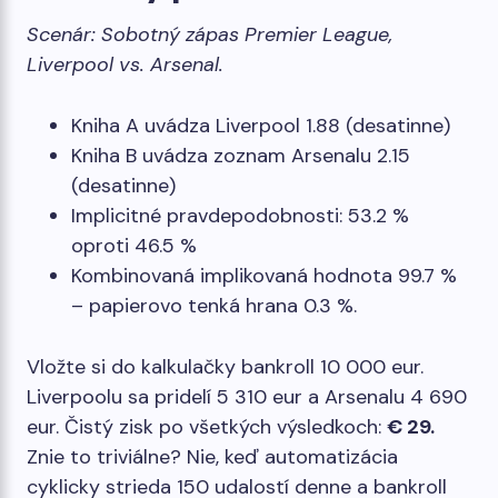
Scenár: Sobotný zápas Premier League,
Liverpool vs. Arsenal.
Kniha A uvádza Liverpool 1.88 (desatinne)
Kniha B uvádza zoznam Arsenalu 2.15
(desatinne)
Implicitné pravdepodobnosti: 53.2 %
oproti 46.5 %
Kombinovaná implikovaná hodnota 99.7 %
– papierovo tenká hrana 0.3 %.
Vložte si do kalkulačky bankroll 10 000 eur.
Liverpoolu sa pridelí 5 310 eur a Arsenalu 4 690
eur. Čistý zisk po všetkých výsledkoch:
€ 29.
Znie to triviálne? Nie, keď automatizácia
cyklicky strieda 150 udalostí denne a bankroll