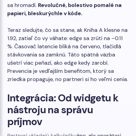
sa hromadí.
Revolučné, bolestivo pomalé na
papieri, bleskurýchle v kóde.
Teraz sledujte, čo sa stane, ak Kniha A klesne na
1.92, zatiaľ čo vy váhate: edge sa zrúti na –0.11
%. Časovač latencie bliká na červeno, tlačidlá
stávkovania sa zamknú. Táto spätná väzba
ušetrí viac peňazí, ako edge kedy zarobí.
Prevencia je vedľajším benefitom, ktorý sa
zriedka propaguje, no partneri si ho veľmi cenia.
Integrácia: Od widgetu k
nástroju na správu
príjmov
Partneri vkladajú kalkulačku
áno, ale operátori