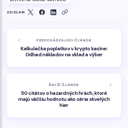
BEZPLATNÉ ONLINE NÁSTROJE
ZDIEĽAM
PREDCHÁDZAJÚCI ČLÁNOK
Kalkulačka poplatkov v krypto kasíne:
Odhad nákladov na vklad a výber
ĎALŠÍ ČLÁNOK
50 citátov o hazardných hrách, ktoré
majú väčšiu hodnotu ako séria skvelých
hier