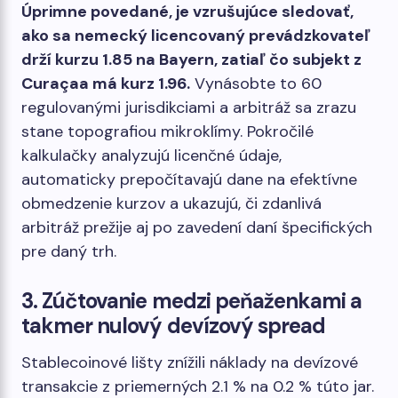
Úprimne povedané, je vzrušujúce sledovať,
ako sa nemecký licencovaný prevádzkovateľ
drží kurzu 1.85 na Bayern, zatiaľ čo subjekt z
Curaçaa má kurz 1.96.
Vynásobte to 60
regulovanými jurisdikciami a arbitráž sa zrazu
stane topografiou mikroklímy. Pokročilé
kalkulačky analyzujú licenčné údaje,
automaticky prepočítavajú dane na efektívne
obmedzenie kurzov a ukazujú, či zdanlivá
arbitráž prežije aj po zavedení daní špecifických
pre daný trh.
3. Zúčtovanie medzi peňaženkami a
takmer nulový devízový spread
Stablecoinové lišty znížili náklady na devízové ​​
transakcie z priemerných 2.1 % na 0.2 % túto jar.