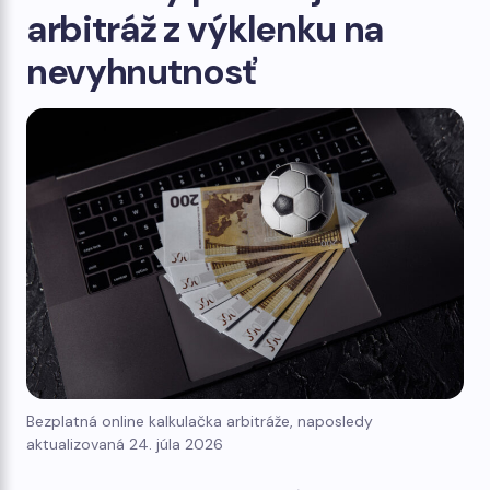
arbitráž z výklenku na
nevyhnutnosť
Bezplatná online kalkulačka arbitráže, naposledy
aktualizovaná 24. júla 2026