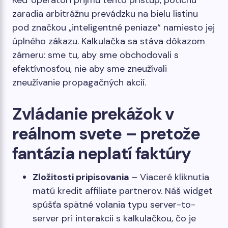
Keď operátori prijmú tento prístup, potichu
zaradia arbitrážnu prevádzku na bielu listinu
pod značkou „inteligentné peniaze“ namiesto jej
úplného zákazu. Kalkulačka sa stáva dôkazom
zámeru: sme tu, aby sme obchodovali s
efektívnosťou, nie aby sme zneužívali
zneužívanie propagačných akcií.
Zvládanie prekážok v
reálnom svete – pretože
fantázia neplatí faktúry
Zložitosti pripisovania
– Viaceré kliknutia
mätú kredit affiliate partnerov. Náš widget
spúšťa spätné volania typu server-to-
server pri interakcii s kalkulačkou, čo je