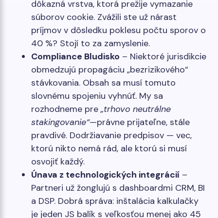
dôkazná vrstva, ktorá prežije vymazanie
súborov cookie. Zvážili ste už nárast
príjmov v dôsledku poklesu počtu sporov o
40 %? Stojí to za zamyslenie.
Compliance Bludisko
– Niektoré jurisdikcie
obmedzujú propagáciu „bezrizikového“
stávkovania. Obsah sa musí tomuto
slovnému spojeniu vyhnúť. My sa
rozhodneme pre
„trhovo neutrálne
stakingovanie“
—právne prijateľne, stále
pravdivé. Dodržiavanie predpisov — vec,
ktorú nikto nemá rád, ale ktorú si musí
osvojiť každý.
Únava z technologických integrácií
–
Partneri už žonglujú s dashboardmi CRM, BI
a DSP. Dobrá správa: inštalácia kalkulačky
je jeden JS balík s veľkosťou menej ako 45