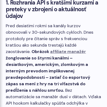
1. Rozhrania API s kratšími kurzami a
preteky v zbrojení o aktuálnosť
údajov
Pred desiatimi rokmi sa kanály kurzov
obnovovali v 30-sekundových cykloch. Dnes
protokoly pre čítanie správ s frekvenciou
kratšou ako sekunda trestajú každé
zaostávanie.
Obrázok
affiliate manažér
žonglovanie so štyrmi kanálmi –
desiatkovým, americkým, zlomkovým a
interným prevodom implikovanej
pravdepodobnosti – zatiaľ čo esportový
zápas sa mení z hry na tri víťazstvá do
predĺženia s náhlou smrťou.
Bez
automatizácie sa manažér dusí v dátach. Vďaka
API hookom kalkulačky spúšťa odchýlka v