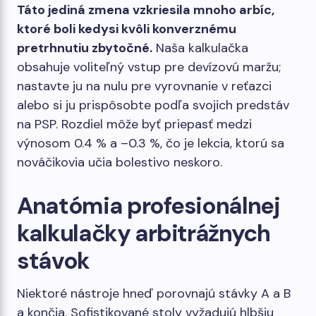
Táto jediná zmena vzkriesila mnoho arbíc,
ktoré boli kedysi kvôli konverznému
pretrhnutiu zbytočné.
Naša kalkulačka
obsahuje voliteľný vstup pre devízovú maržu;
nastavte ju na nulu pre vyrovnanie v reťazci
alebo si ju prispôsobte podľa svojich predstáv
na PSP. Rozdiel môže byť priepasť medzi
výnosom 0.4 % a –0.3 %, čo je lekcia, ktorú sa
nováčikovia učia bolestivo neskoro.
Anatómia profesionálnej
kalkulačky arbitrážnych
stávok
Niektoré nástroje hneď porovnajú stávky A a B
a končia. Sofistikované stoly vyžadujú hlbšiu