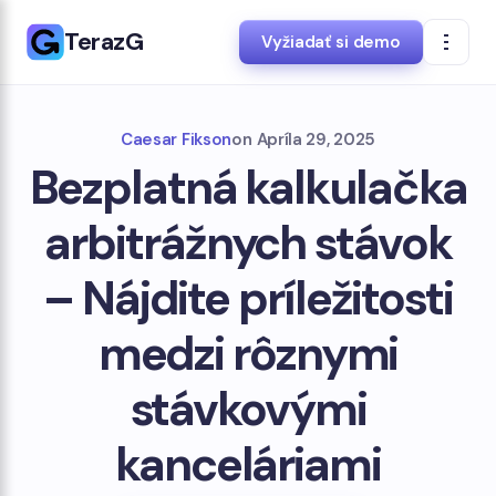
TerazG
Vyžiadať si demo
Caesar Fikson
on
Apríla 29, 2025
Bezplatná kalkulačka
arbitrážnych stávok
– Nájdite príležitosti
medzi rôznymi
stávkovými
kanceláriami