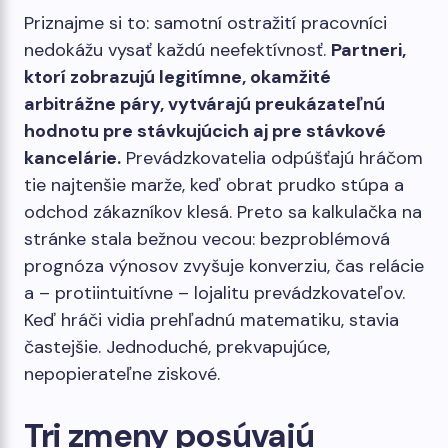
Priznajme si to: samotní ostražití pracovníci
nedokážu vysať každú neefektívnosť.
Partneri,
ktorí zobrazujú legitímne, okamžité
arbitrážne páry, vytvárajú preukázateľnú
hodnotu pre stávkujúcich aj pre stávkové
kancelárie.
Prevádzkovatelia odpúšťajú hráčom
tie najtenšie marže, keď obrat prudko stúpa a
odchod zákazníkov klesá. Preto sa kalkulačka na
stránke stala bežnou vecou: bezproblémová
prognóza výnosov zvyšuje konverziu, čas relácie
a – protiintuitívne – lojalitu prevádzkovateľov.
Keď hráči vidia prehľadnú matematiku, stavia
častejšie. Jednoduché, prekvapujúce,
nepopierateľne ziskové.
Tri zmeny posúvajú