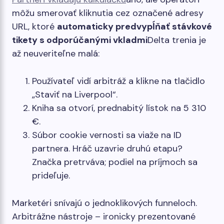
môžu smerovať kliknutia cez označené adresy
URL, ktoré
automaticky predvypĺňať stávkové
tikety s odporúčanými vkladmi
Delta trenia je
až neuveriteľne malá:
Používateľ vidí arbitráž a klikne na tlačidlo
„Staviť na Liverpool“.
Kniha sa otvorí, prednabitý lístok na 5 310
€.
Súbor cookie vernosti sa viaže na ID
partnera. Hráč uzavrie druhú etapu?
Značka pretrváva; podiel na príjmoch sa
prideľuje.
Marketéri snívajú o jednoklikových funneloch.
Arbitrážne nástroje – ironicky prezentované