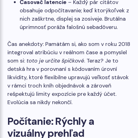
Časovač latencie
– Každý pár citátov
obsahuje odpočítavanie; keď ktorýkoľvek z
nich zaškrtne, displej sa zosiveje. Brutálna
úprimnosť poráža falošnú sebadôveru.
Čas anekdoty: Pamätám si, ako som v roku 2018
integroval atribúciu v reálnom čase a pomyslel
som si:
toto je určite špičkové
. Teraz? Je to
detská hra v porovnaní s kódovaním úrovní
likvidity, ktoré flexibilne upravujú veľkosť stávok
v rámci troch kníh objednávok a zároveň
rešpektujú limity expozície pre každý účet.
Evolúcia sa nikdy nekončí.
Počítanie: Rýchly a
vizuálny prehľad