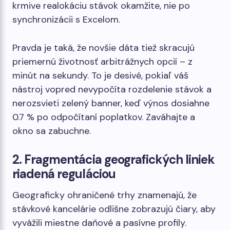
krmive realokáciu stávok okamžite, nie po
synchronizácii s Excelom.
Pravda je taká, že novšie dáta tiež skracujú
priemernú životnosť arbitrážnych opcií – z
minút na sekundy. To je desivé, pokiaľ váš
nástroj vopred nevypočíta rozdelenie stávok a
nerozsvieti zelený banner, keď výnos dosiahne
0.7 % po odpočítaní poplatkov. Zaváhajte a
okno sa zabuchne.
2. Fragmentácia geografických liniek
riadená reguláciou
Geograficky ohraničené trhy znamenajú, že
stávkové kancelárie odlišne zobrazujú čiary, aby
vyvážili miestne daňové a pasívne profily.