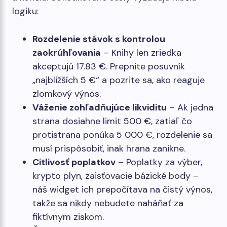
logiku:
Rozdelenie stávok s kontrolou
zaokrúhľovania
– Knihy len zriedka
akceptujú 17.83 €. Prepnite posuvník
„najbližších 5 €“ a pozrite sa, ako reaguje
zlomkový výnos.
Váženie zohľadňujúce likviditu
– Ak jedna
strana dosiahne limit 500 €, zatiaľ čo
protistrana ponúka 5 000 €, rozdelenie sa
musí prispôsobiť, inak hrana zanikne.
Citlivosť poplatkov
– Poplatky za výber,
krypto plyn, zaisťovacie bázické body –
náš widget ich prepočítava na čistý výnos,
takže sa nikdy nebudete naháňať za
fiktívnym ziskom.