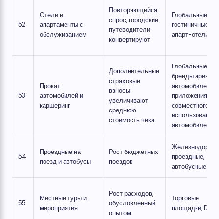
Повторяющийся
Отели и
Глобальные
спрос, городские
52
апартаменты с
гостиничные сет
путеводители
обслуживанием
апарт-отели
конвертируют
Глобальные
Дополнительные
бренды аренды
страховые
Прокат
автомобилей,
взносы
53
автомобилей и
приложения дл
увеличивают
каршеринг
совместного
среднюю
использования
стоимость чека
автомобилей
Железнодорож
Проездные на
Рост бюджетных
54
проездные,
поезд и автобусы
поездок
автобусные сет
Рост расходов,
Местные туры и
Торговые
55
обусловленный
мероприятия
площадки, DMC
опытом