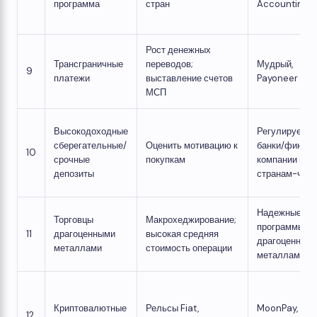
программа
стран
Accounting
Рост денежных
Трансграничные
переводов;
Мудрый,
9
платежи
выставление счетов
Payoneer
МСП
Высокодоходные
Регулируемы
сберегательные/
Оценить мотивацию к
банки/финтех
10
срочные
покупкам
компании по
депозиты
странам-чле
Надежные
Торговцы
Макрохеджирование;
программы по
11
драгоценными
высокая средняя
драгоценным
металлами
стоимость операции
металлам
Криптовалютные
Рельсы Fiat,
MoonPay, Ram
12