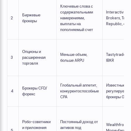
Ключевые слова с
содержательными
Interactive
Биржевые
2
намерениями,
Brokers, Trad
брокеры
выплаты на
Republic, eTo
пополняемый счет
Опционы и
Меньше объем,
Tastytrade, S
3
расширенная
больше ARPU
IBKR
торговля
Глобальный аппетит,
Известные
Брокеры CFD/
4
конкурентоспособные
регулируемы
форекс
CPA
брокеры GEO
Робо-советники
Постоянный доход от
Wealthfront,
и приложения
активов под
5
Moneyfarm,