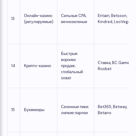
Онлайн-казино
Сильные CPA;
Entain, Betsson,
13
(регулируемые)
вечнозеленые
Kindred, LeoVegas
Быстрые
воронки
Ставка, BC.Game,
14
Крипто-казино
продаж;
Roobet
глобальный
охват
Сезонные пики;
Bet365, Betway,
15
Букмекеры
липкие парлеи
Betano