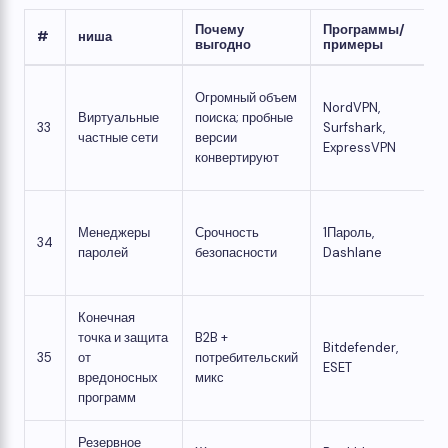
Почему
Программы/
#
ниша
выгодно
примеры
Огромный объем
NordVPN,
Виртуальные
поиска; пробные
33
Surfshark,
частные сети
версии
ExpressVPN
конвертируют
Менеджеры
Срочность
1Пароль,
34
паролей
безопасности
Dashlane
Конечная
точка и защита
B2B +
Bitdefender,
35
от
потребительский
ESET
вредоносных
микс
программ
Резервное