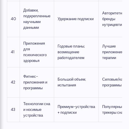
Добавки,
Авторитетные
подкрепленные
40
Удержание подписки
бренды
научными
нутрицевтиков
данными
Приложения
Годовые планы;
Лучшие
для
41
возмещение
приложения КП
психического
работодателем
терапии
здоровья
Фитнес-
Большой объем;
Силовые/кард
42
приложения и
испытания
программы
программы
Технологии сна
Премиум-устройства
Популярные
43
и носимые
+ подписки
трекеры сна
устройства