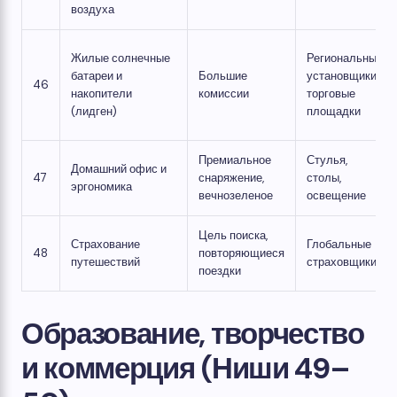
воздуха
Жилые солнечные
Региональные
батареи и
Большие
установщики/
46
накопители
комиссии
торговые
(лидген)
площадки
Премиальное
Стулья,
Домашний офис и
47
снаряжение,
столы,
эргономика
вечнозеленое
освещение
Цель поиска,
Страхование
Глобальные
48
повторяющиеся
путешествий
страховщики
поездки
Образование, творчество
и коммерция (Ниши 49–