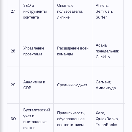
SEO и
Опытные
Ahrefs,
за
27
инструменты
пользователи,
Semrush,
по
контента
липкие
Surfer
кр
ок
ва
Ша
Асана,
Управление
Расширение всей
ос
28
понедельник,
проектами
команды
св
ClickUp
O
Та
со
Аналитика и
Сегмент,
29
Средний бюджет
ре
CDP
Амплитуда
па
уп
Бухгалтерский
Прилипчивость,
Xero,
учет и
От
30
обусловленная
QuickBooks,
выставление
пл
соответствием
FreshBooks
счетов