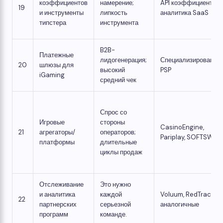
коэффициентов
намерение;
API коэффициентов,
19
и инструменты
липкость
аналитика SaaS
типстера
инструмента
B2B-
Платежные
лидогенерация;
Специализированны
20
шлюзы для
высокий
PSP
iGaming
средний чек
Спрос со
Игровые
стороны
CasinoEngine,
21
агрегаторы/
операторов;
Pariplay, SOFTSWISS
платформы
длительные
циклы продаж
Отслеживание
Это нужно
и аналитика
каждой
Voluum, RedTrack,
22
партнерских
серьезной
аналогичные
программ
команде.