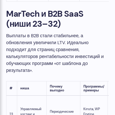
MarTech и B2B SaaS
(ниши 23–32)
Выплаты в B2B стали стабильнее, а
обновления увеличили LTV. Идеально
подходит для страниц сравнения,
калькуляторов рентабельности инвестиций и
обучающих программ «от шаблона до
результата».
Почему
Программы/
Уг
#
ниша
выгодно
примеры
вы
По
TT
Управляемый
Kinsta, WP
Периодические
бе
23
хостинг и
Engine,