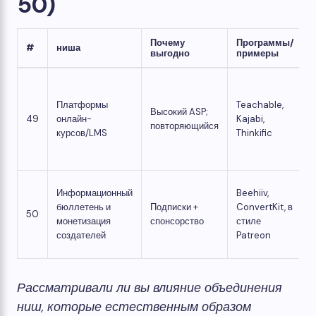
50)
Почему
Программы/
#
ниша
выгодно
примеры
Платформы
Teachable,
Высокий ASP;
49
онлайн-
Kajabi,
повторяющийся
курсов/LMS
Thinkific
Информационный
Beehiiv,
бюллетень и
Подписки +
ConvertKit, в
50
монетизация
спонсорство
стиле
создателей
Patreon
Рассматривали ли вы влияние объединения
ниш, которые естественным образом