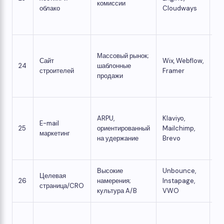
комиссии
ра
облако
Cloudways
ко
сп
От
Массовый рынок;
ко
Сайт
Wix, Webflow,
24
шаблонные
(р
строителей
Framer
продажи
SA
со
Пл
ARPU,
Klaviyo,
жи
E-mail
25
ориентированный
Mailchimp,
ци
маркетинг
на удержание
Brevo
вы
до
Высокие
Unbounce,
Би
Целевая
26
намерения;
Instapage,
«У
страница/CRO
культура A/B
VWO
те
Ру
кл