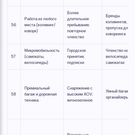
Более
Бренды
Работа из любого
длительное
коливингов,
56
места (коливинг/
пребывание;
пропуска для
коворк)
повторное
коворкинга
членство
Микромобильность
Городское
Членство на
57
(самокаты,
принятие;
велосипедах/
велосипеды)
подписки
самокатах
Премиальный
Снаряжение с
Умный багаж,
58
багаж и дорожная
высоким AOV;
органайзеры
техника
вечнозеленое
Расходы на