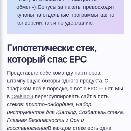
обмен»). Бонусы за пакеты превосходят
купоны на отдельные программы как по
конверсии, так и по удержанию.
Гипотетически: стек,
который спас EPC
Представьте себе команду партнёров,
штампующую обзоры одного продукта. С
трафиком всё в порядке, а вот с EPC — нет. Мы
в
СейчасG
перегруппировать сайт в пять
стеков:
Крипто-онбординг
,
Набор
инструментов для iGaming
,
Создатель стека
,
Главная Безопасность
и
Сон и
восстановление
В каждом стеке есть одна