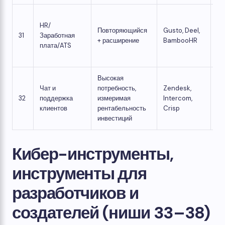
Во
HR/
ка
Повторяющийся
Gusto, Deel,
31
Заработная
вы
+ расширение
BambooHR
плата/ATS
за
пл
Высокая
Ле
Чат и
потребность,
Zendesk,
вр
32
поддержка
измеримая
Intercom,
пе
клиентов
рентабельность
Crisp
ре
инвестиций
Кибер-инструменты,
инструменты для
разработчиков и
создателей (ниши 33–38)