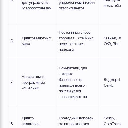
для управления
управлением, низкий
масштабируе
благосостоянием
отток клиентов
Постоянный спрос;
Криптовалютных
торговля + стейкинг,
Kraken, Bybit,
6
бирж
перекрестные
OKX, Bitstam
продажи
Покупатели, для
которых
Аппаратные и
безопасность
Леджер, Трезо
7
программные
превыше всего;
Сейф
кошельки
пакеты услуг
конвертируются
Крипто
Ежегодный всплеск +
Koinly,
8
налоговая
охват нескольких
CoinTracking,