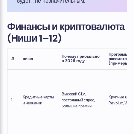
будет… не незначительным.
Финансы и криптовалюта
(Ниши 1–12)
Программы 
Почему прибыльно
#
ниша
рассмотрени
в 2026 году
(примеры)
Высокий CLV,
Кредитные карты
Крупные банки
1
постоянный спрос,
и необанки
Revolut, Wise
большие премии