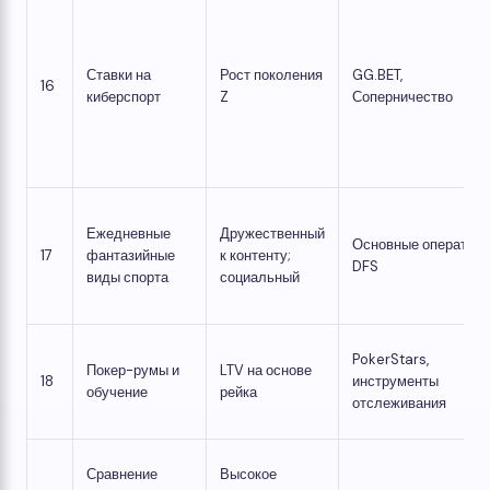
Ставки на
Рост поколения
GG.BET,
16
киберспорт
Z
Соперничество
Ежедневные
Дружественный
Основные оператор
17
фантазийные
к контенту;
DFS
виды спорта
социальный
PokerStars,
Покер-румы и
LTV на основе
18
инструменты
обучение
рейка
отслеживания
Сравнение
Высокое