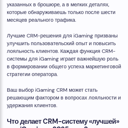
указанных в брошюре, а в мелких деталях,
которые обнаруживаешь только после шести
месяцев реального трафика.
Лучшие CRM-решения для iGaming призваны
улучшить пользовательский опыт и повысить
лояльность клиентов. Каждая функция CRM-
системы для iGaming играет важнейшую роль
в формировании общего успеха маркетинговой
стратегии оператора.
Ваш выбор iGaming CRM может стать
решающим фактором в вопросах лояльности и
удержания клиентов.
Что делает CRM-систему «лучшей»