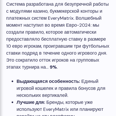
Система разработана для безупречной работы
с модулями казино, букмекерской конторы и
платежных систем EveryMatrix. Волшебный
момент наступил во время Евро-2024: мы
создали правило, которое автоматически
предоставляло бесплатную ставку в размере
10 евро игрокам, проигравшим три футбольных
ставки подряд в течение одного игрового дня.
Это сократило отток игроков на групповых
этапах турнира на…
9%
.
Выдающаяся особенность:
Единый
игровой кошелек и правила бонусов для
нескольких вертикалей.
Лучшие для:
Бренды, которые уже
используют EveryMatrix или планируют