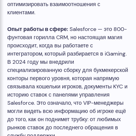
оптимизировать взаимоотношения с
клиентами.
Опыт работы в сфере:
Salesforce — это 800-
фунтовая горилла CRM, но настоящая магия
происходит, когда вы работаете с
интегратором, который разбирается в iGaming.
В 2024 году мы внедрили
специализированную сборку для букмекерской
конторы первого уровня, которая напрямую
связывала кошельки игроков, документы KYC и
историю ставок с панелями управления
Salesforce. Это означало, что VIP-менеджеры
могли видеть всю информацию об игроке ещё
до того, как он поднимет трубку: от любимых
рынков ставок до последнего обращения в
службу поддержки.