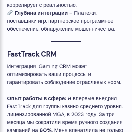
коррелирует с реальностью.
Глубина интеграции
– Платежи,
поставщики игр, партнерское программное
обеспечение, обнаружение мошенничества.
FastTrack CRM
Интеграция iGaming CRM может
оптимизировать ваши процессы и
гарантировать соблюдение отраслевых норм.
Опыт работы в сфере:
Я впервые внедрил
FastTrack для группы казино среднего уровня,
лицензированной MGA, в 2023 году. За три
месяца мы сократили время ручного создания
кампаний на
60%
. Меня впечатлила не только