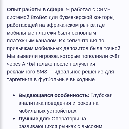
Опыт работы в сфере:
Я работал с CRM-
системой BtoBet для букмекерской конторы,
работающей на африканском рынке, где
мобильные платежи были основным
платежным каналом. Их сегментация по
привычкам мобильных депозитов была точной.
Мы выявили игроков, которые пополняли счёт
через Airtel только после получения
рекламного SMS — идеальное решение для
таргетинга в футбольные выходные.
Выдающаяся особенность:
Глубокая
аналитика поведения игроков на
мобильных устройствах.
Лучшие для:
Операторы на
развивающихся рынках с высоким