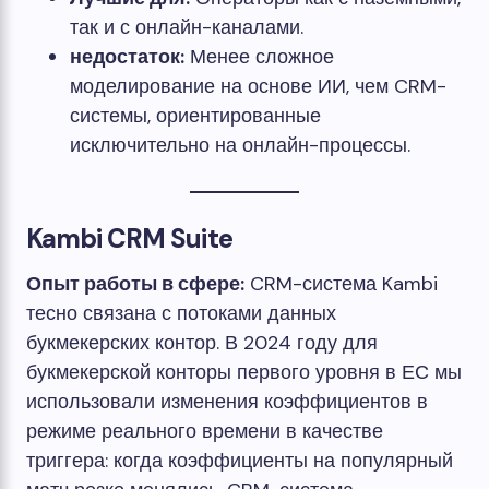
так и с онлайн-каналами.
недостаток:
Менее сложное
моделирование на основе ИИ, чем CRM-
системы, ориентированные
исключительно на онлайн-процессы.
Kambi CRM Suite
Опыт работы в сфере:
CRM-система Kambi
тесно связана с потоками данных
букмекерских контор. В 2024 году для
букмекерской конторы первого уровня в ЕС мы
использовали изменения коэффициентов в
режиме реального времени в качестве
триггера: когда коэффициенты на популярный