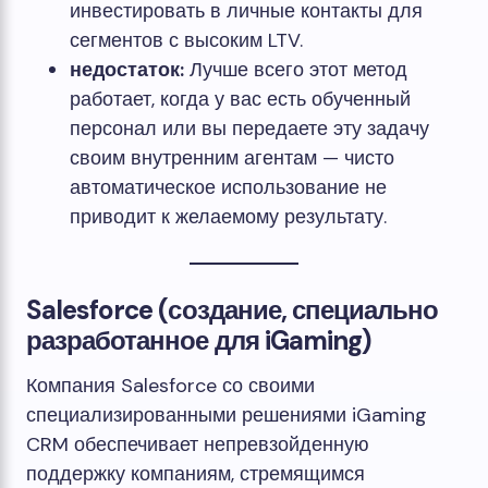
инвестировать в личные контакты для
сегментов с высоким LTV.
недостаток:
Лучше всего этот метод
работает, когда у вас есть обученный
персонал или вы передаете эту задачу
своим внутренним агентам — чисто
автоматическое использование не
приводит к желаемому результату.
Salesforce (создание, специально
разработанное для iGaming)
Компания Salesforce со своими
специализированными решениями iGaming
CRM обеспечивает непревзойденную
поддержку компаниям, стремящимся