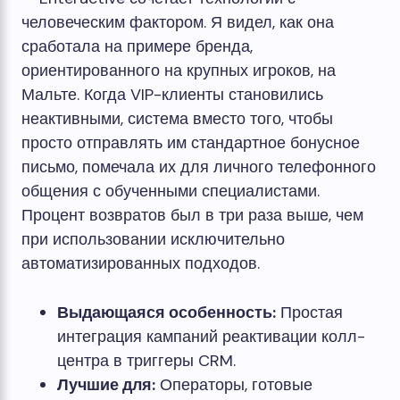
человеческим фактором. Я видел, как она
сработала на примере бренда,
ориентированного на крупных игроков, на
Мальте. Когда VIP-клиенты становились
неактивными, система вместо того, чтобы
просто отправлять им стандартное бонусное
письмо, помечала их для личного телефонного
общения с обученными специалистами.
Процент возвратов был в три раза выше, чем
при использовании исключительно
автоматизированных подходов.
Выдающаяся особенность:
Простая
интеграция кампаний реактивации колл-
центра в триггеры CRM.
Лучшие для:
Операторы, готовые