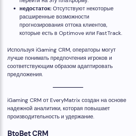
перейти на эту платформу.
недостаток:
Отсутствуют некоторые
расширенные возможности
прогнозирования оттока клиентов,
которые есть в Optimove или FastTrack.
Используя iGaming CRM, операторы могут
лучше понимать предпочтения игроков и
соответствующим образом адаптировать
предложения.
iGaming CRM от EveryMatrix создан на основе
надежной аналитики, которая повышает
производительность и удержание.
BtoBet CRM