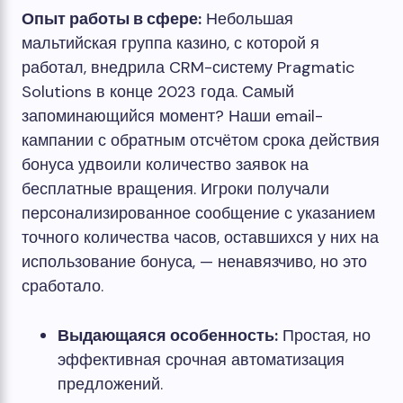
Опыт работы в сфере:
Небольшая
мальтийская группа казино, с которой я
работал, внедрила CRM-систему Pragmatic
Solutions в конце 2023 года. Самый
запоминающийся момент? Наши email-
кампании с обратным отсчётом срока действия
бонуса удвоили количество заявок на
бесплатные вращения. Игроки получали
персонализированное сообщение с указанием
точного количества часов, оставшихся у них на
использование бонуса, — ненавязчиво, но это
сработало.
Выдающаяся особенность:
Простая, но
эффективная срочная автоматизация
предложений.