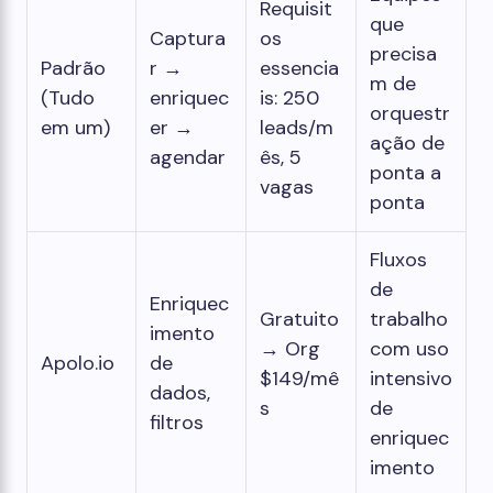
Requisit
que
Captura
os
precisa
Padrão
r →
essencia
m de
(Tudo
enriquec
is: 250
orquestr
em um)
er →
leads/m
ação de
agendar
ês, 5
ponta a
vagas
ponta
Fluxos
de
Enriquec
Gratuito
trabalho
imento
→ Org
com uso
Apolo.io
de
$149/mê
intensivo
dados,
s
de
filtros
enriquec
imento