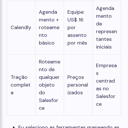
Agenda
Agenda
Equipe:
mento
mento +
US$ 16
de
Calendly
roteame
por
represen
nto
assento
tantes
básico
por mês
iniciais
Roteame
Empresa
nto de
s
Tração
qualquer
Preços
centrad
complet
objeto
personal
as no
a
do
izados
Salesfor
Salesfor
ce
ce
Eu seleciono as ferramentas mapeando as