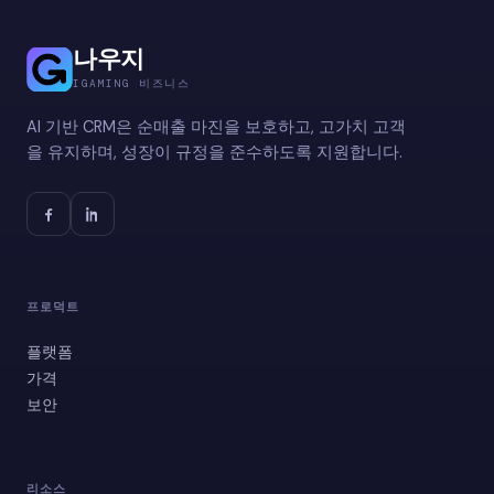
나우지
IGAMING 비즈니스
AI 기반 CRM은 순매출 마진을 보호하고, 고가치 고객
을 유지하며, 성장이 규정을 준수하도록 지원합니다.
프로덕트
플랫폼
가격
보안
리소스