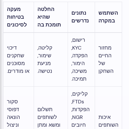
החלטה
מעקה
השתמש
נתונים
שהיא
בטיחות
במקרה
נדרשים
תומכת בה
לסיכונים
רישום,
מחזור
KYC,
קליטה,
דיכוי
החיים
הפקדה,
שימור,
שחקנים
של
הימור,
מניעת
מסוכנים
השחקן
משיכה,
נטישה.
או מודרים.
תמיכה.
קליקים,
FTDs,
סקור
הפקדות,
תשלום
דפוסי
איכות
NGR,
לשותפים
הונאה
השותפים
חיובים
ומשא ומתן
וניצול