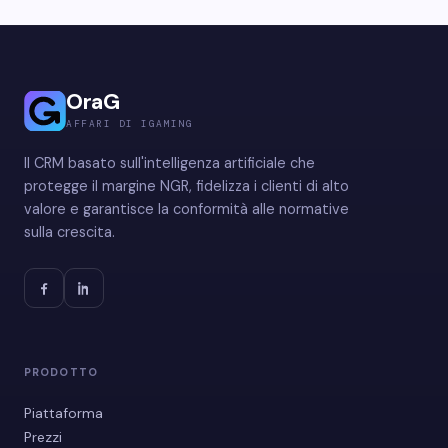
OraG
AFFARI DI IGAMING
Il CRM basato sull'intelligenza artificiale che
protegge il margine NGR, fidelizza i clienti di alto
valore e garantisce la conformità alle normative
sulla crescita.
PRODOTTO
Piattaforma
Prezzi