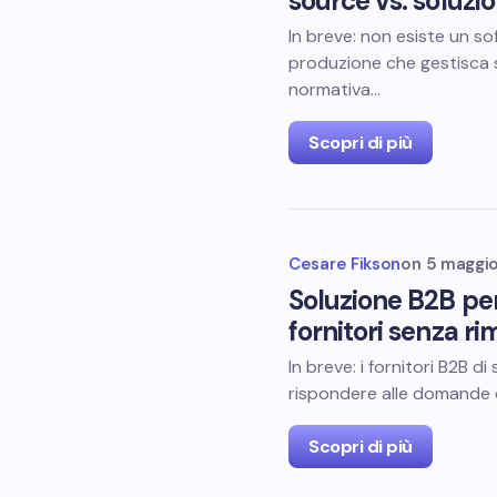
source vs. soluzio
In breve: non esiste un s
produzione che gestisca 
normativa...
Scopri di più
Cesare Fikson
on
5 maggi
Soluzione B2B per
fornitori senza ri
In breve: i fornitori B2B 
rispondere alle domande 
Scopri di più