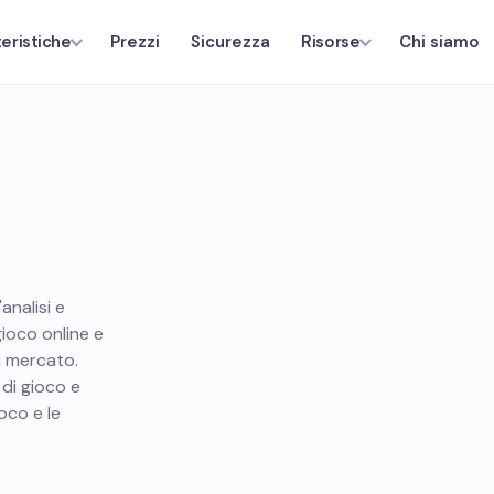
Prezzi
Sicurezza
Chi siamo
eristiche
Risorse
analisi e
gioco online e
i mercato.
 di gioco e
oco e le