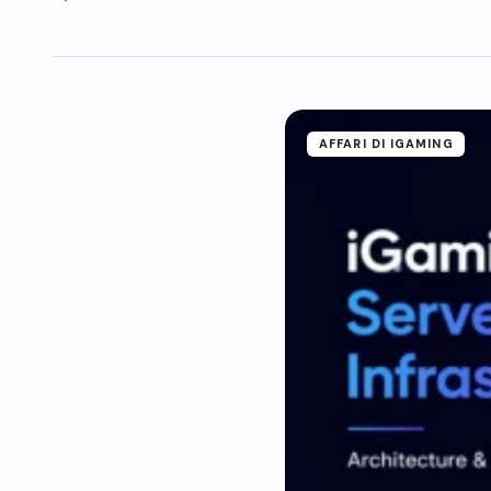
AFFARI DI IGAMING