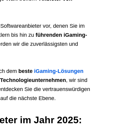
g-Softwareanbieter vor, denen Sie im
lern bis hin zu
führenden iGaming-
rden wir die zuverlässigsten und
ach dem
beste
iGaming-Lösungen
Technologieunternehmen
, wir sind
 entdecken Sie die vertrauenswürdigen
 auf die nächste Ebene.
ter im Jahr 2025: