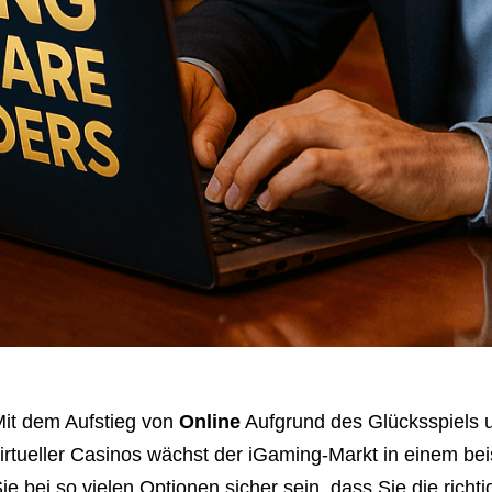
it dem Aufstieg von
Online
Aufgrund des Glücksspiels 
irtueller Casinos wächst der iGaming-Markt in einem be
ie bei so vielen Optionen sicher sein, dass Sie die richt