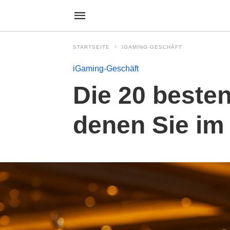
STARTSEITE
IGAMING-GESCHÄFT
iGaming-Geschäft
Die 20 beste
denen Sie im