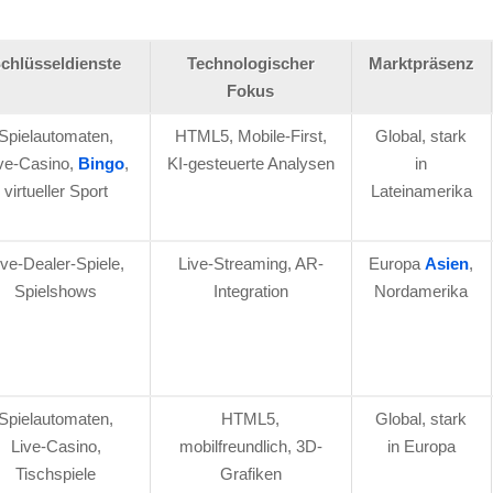
chlüsseldienste
Technologischer
Marktpräsenz
Fokus
Spielautomaten,
HTML5, Mobile-First,
Global, stark
ve-Casino,
Bingo
,
KI-gesteuerte Analysen
in
virtueller Sport
Lateinamerika
ive-Dealer-Spiele,
Live-Streaming, AR-
Europa
Asien
,
Spielshows
Integration
Nordamerika
Spielautomaten,
HTML5,
Global, stark
Live-Casino,
mobilfreundlich, 3D-
in Europa
Tischspiele
Grafiken