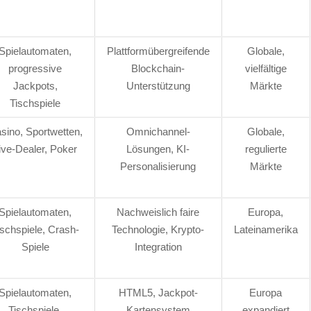
Spielautomaten,
Plattformübergreifende
Globale,
progressive
Blockchain-
vielfältige
Jackpots,
Unterstützung
Märkte
Tischspiele
sino, Sportwetten,
Omnichannel-
Globale,
ive-Dealer, Poker
Lösungen, KI-
regulierte
Personalisierung
Märkte
Spielautomaten,
Nachweislich faire
Europa,
ischspiele, Crash-
Technologie, Krypto-
Lateinamerika
Spiele
Integration
Spielautomaten,
HTML5, Jackpot-
Europa
Tischspiele,
Kartensystem
expandiert