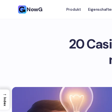
NowG
Produkt
Eigenschafte
20 Casi
→
Index