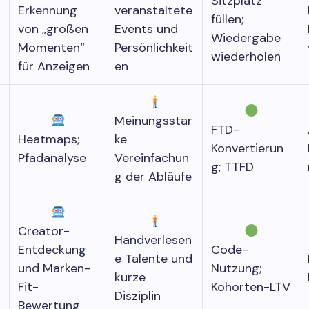
Sitzplatz
Erkennung
veranstaltete
füllen;
von „großen
Events und
Wiedergabe
Momenten“
Persönlichkeit
wiederholen
für Anzeigen
en
Meinungsstar
FTD-
Heatmaps;
ke
Konvertierun
Pfadanalyse
Vereinfachun
g; TTFD
g der Abläufe
Creator-
Handverlesen
Entdeckung
Code-
e Talente und
und Marken-
Nutzung;
kurze
Fit-
Kohorten-LTV
Disziplin
Bewertung