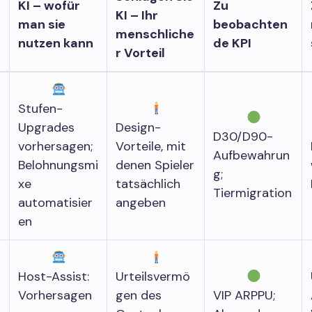
KI – wofür
Zu
KI – Ihr
man sie
beobachten
menschliche
nutzen kann
de KPI
r Vorteil
Stufen-
Upgrades
Design-
D30/D90-
vorhersagen;
Vorteile, mit
Aufbewahrun
Belohnungsmi
denen Spieler
g;
xe
tatsächlich
Tiermigration
automatisier
angeben
en
Host-Assist:
Urteilsvermö
Vorhersagen
gen des
VIP ARPPU;