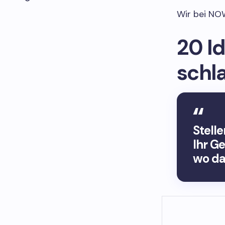
Wir bei NOW
20 Id
schl
Stelle
Ihr G
wo da