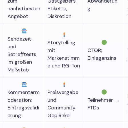
zum
Gastgebers,
Abwanderun
nächstbesten
Etikette,
g
Angebot
Diskretion
Sendezeit-
Storytelling
und
mit
CTOR;
Betrefftests
Markenstimm
Einlagenzins
im großen
e und RG-Ton
Maßstab
Kommentarm
Preisvergabe
oderation;
und
Teilnehmer →
Eintragsvalidi
Community-
FTDs
erung
Geplänkel