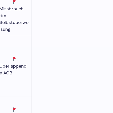
Missbrauch
der
Selbstüberwe
isung
Überlappend
e AGB