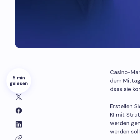
Casino-Mark
5 min
dem Mittage
gelesen
dass sie ko
Erstellen S
KI mit Stra
werden gen
werden soll