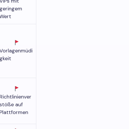
VIPs mit
geringem
Wert
Vorlagenmüdi
gkeit
Richtlinienver
stöße auf
Plattformen