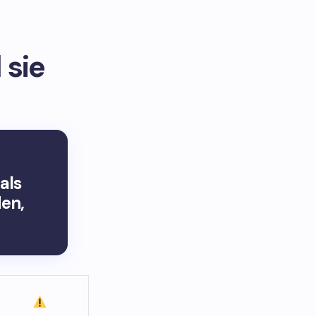
 sie
 als
en,