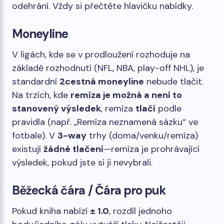
odehrání. Vždy si přečtěte hlavičku nabídky.
Moneyline
V ligách, kde se v prodloužení rozhoduje na
základě rozhodnutí (NFL, NBA, play-off NHL), je
standardní
2cestná moneyline
nebude tlačit.
Na trzích, kde
remíza je možná a není to
stanovený výsledek
, remíza
tlačí
podle
pravidla (např. „Remíza neznamená sázku“ ve
fotbale). V
3-way
trhy (doma/venku/remíza)
existují
žádné tlačení
—remíza je prohrávající
výsledek, pokud jste si ji nevybrali.
Běžecká čára / Čára pro puk
Pokud kniha nabízí
± 1.0
, rozdíl jednoho