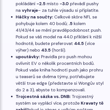
pokládání
-2.5
místo
-3.0
převádí pushy
na
vyhraje
– za tuhle výsadu si připlatíte.
Háčky na součty:
Celkové skóre NFL se
pohybuje kolem 40 bodů;
.5
kolem
41/43/44 se mění pravděpodobnost push.
Pokud se váš model na 44.0 přiklání k nižší
hodnotě, budete preferovat
44.5
(více
výher) nebo
43.5
(horší).
upoutávky:
Pravidla pro push mohou
ovlivnit EV o několik procentních bodů.
Pokud vaše kniha hodnotí push jako prohru
u teaserů se dvěma týmy, potřebujete
větší true edge (představte si Wongův styl
do 2 a 3), abyste to kompenzovali.
Trojcestná sázka vs. DNB:
Trojcestný
systém se vyplácí více, protože
Kravaty tě
zabijí
Pokud je zápas s velkým počtem