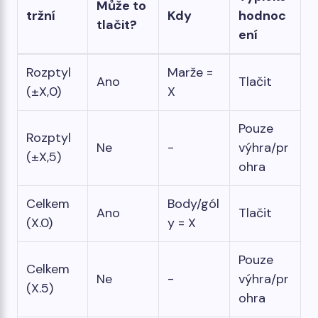
Může to
tržní
Kdy
hodnoc
tlačit?
ení
Rozptyl
Marže =
Ano
Tlačit
(±X,0)
X
Pouze
Rozptyl
Ne
-
výhra/pr
(±X,5)
ohra
Celkem
Body/gól
Ano
Tlačit
(X.0)
y = X
Pouze
Celkem
Ne
-
výhra/pr
(X.5)
ohra