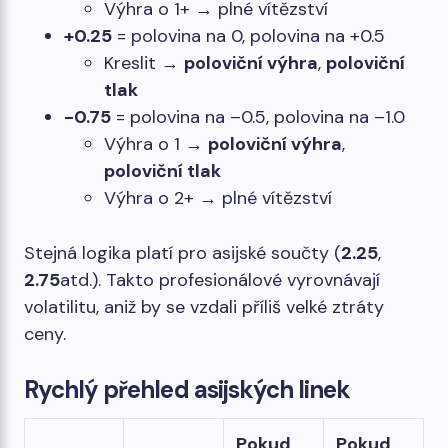
Výhra o 1+ → plné vítězství
+0.25
= polovina na 0, polovina na +0.5
Kreslit →
poloviční výhra
,
poloviční
tlak
-0.75
= polovina na –0.5, polovina na –1.0
Výhra o 1 →
poloviční výhra
,
poloviční tlak
Výhra o 2+ → plné vítězství
Stejná logika platí pro asijské součty (
2.25
,
2.75
atd.). Takto profesionálové vyrovnávají
volatilitu, aniž by se vzdali příliš velké ztráty
ceny.
Rychlý přehled asijských linek
Pokud
Pokud