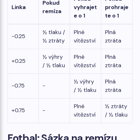
Pokud
Linka
vyhrajet
prohraje
remíza
e o 1
te o 1
½ tlaku /
Plné
Plná
-0.25
½ ztráty
vítězství
ztráta
½ výhry
Plné
Plná
+0.25
/ ½ tlaku
vítězství
ztráta
½ výhry
Plná
-0.75
-
/ ½ tlaku
ztráta
Plné
½ ztráty
+0.75
-
vítězství
/ ½ tlaku
Fotbal: Sázka na remízu