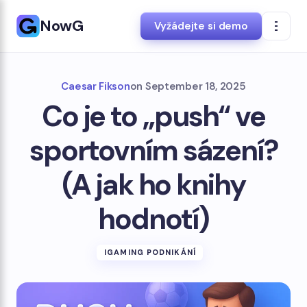
NowG
Vyžádejte si demo
Caesar Fikson
on
September 18, 2025
Co je to „push“ ve
sportovním sázení?
(A jak ho knihy
hodnotí)
IGAMING PODNIKÁNÍ