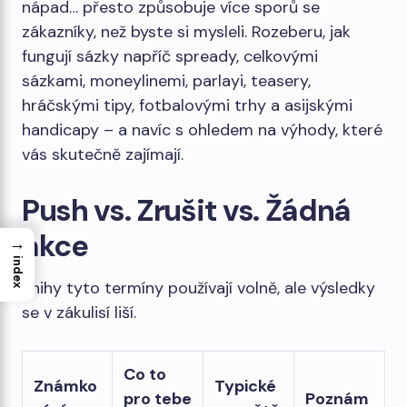
nápad… přesto způsobuje více sporů se
zákazníky, než byste si mysleli. Rozeberu, jak
fungují sázky napříč spready, celkovými
sázkami, moneylinemi, parlayi, teasery,
hráčskými tipy, fotbalovými trhy a asijskými
handicapy – a navíc s ohledem na výhody, které
vás skutečně zajímají.
Push vs. Zrušit vs. Žádná
akce
→
index
Knihy tyto termíny používají volně, ale výsledky
se v zákulisí liší.
Co to
Známko
Typické
pro tebe
Poznám