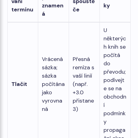
vání
spouště
znamen
ky
termínu
če
á
U
některýc
h knih se
počítá
Vrácená
Přesná
do
sázka;
remíza s
převodu;
sázka
vaší linií
podívejt
Tlačit
počítána
(např.
e se na
jako
+3.0
obchodn
vyrovna
přistane
í
ná
3)
podmínk
y
propaga