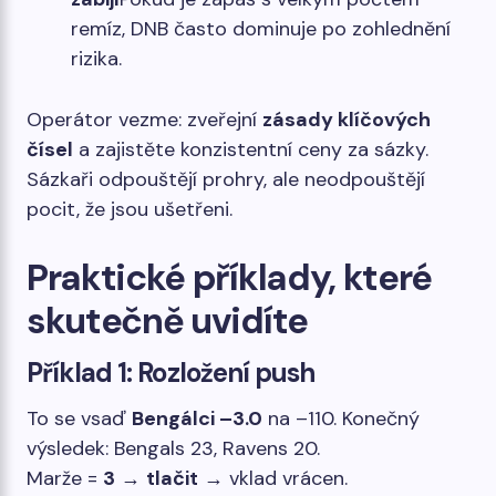
remíz, DNB často dominuje po zohlednění
rizika.
Operátor vezme: zveřejní
zásady klíčových
čísel
a zajistěte konzistentní ceny za sázky.
Sázkaři odpouštějí prohry, ale neodpouštějí
pocit, že jsou ušetřeni.
Praktické příklady, které
skutečně uvidíte
Příklad 1: Rozložení push
To se vsaď
Bengálci –3.0
na –110. Konečný
výsledek: Bengals 23, Ravens 20.
Marže =
3
→
tlačit
→ vklad vrácen.