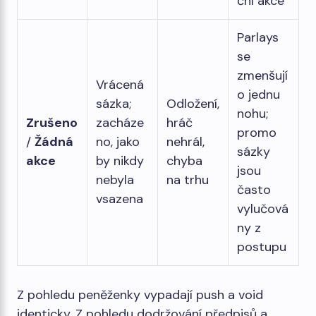
ční akce
Parlays
se
zmenšují
Vrácená
o jednu
sázka;
Odložení,
nohu;
Zrušeno
zacháze
hráč
promo
/
Žádná
no, jako
nehrál,
sázky
akce
by nikdy
chyba
jsou
nebyla
na trhu
často
vsazena
vylučová
ny z
postupu
Z pohledu peněženky vypadají push a void
identicky. Z pohledu dodržování předpisů a