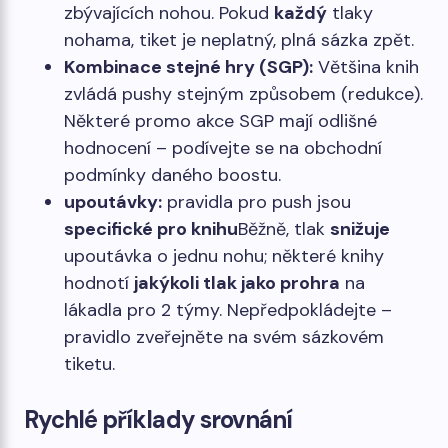
zbývajících nohou. Pokud
každý
tlaky
nohama, tiket je neplatný, plná sázka zpět.
Kombinace stejné hry (SGP):
Většina knih
zvládá pushy stejným způsobem (redukce).
Některé promo akce SGP mají odlišné
hodnocení – podívejte se na obchodní
podmínky daného boostu.
upoutávky:
pravidla pro push jsou
specifické pro knihu
Běžně, tlak
snižuje
upoutávka o jednu nohu; některé knihy
hodnotí
jakýkoli tlak jako prohra
na
lákadla pro 2 týmy. Nepředpokládejte –
pravidlo zveřejněte na svém sázkovém
tiketu.
Rychlé příklady srovnání