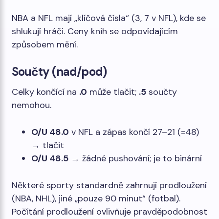
NBA a NFL mají „klíčová čísla“ (3, 7 v NFL), kde se
shlukují hráči. Ceny knih se odpovídajícím
způsobem mění.
Součty (nad/pod)
Celky končící na
.0
může tlačit;
.5
součty
nemohou.
O/U 48.0
v NFL a zápas končí 27–21 (=48)
→ tlačit
O/U 48.5
→ žádné pushování; je to binární
Některé sporty standardně zahrnují prodloužení
(NBA, NHL), jiné „pouze 90 minut“ (fotbal).
Počítání prodloužení ovlivňuje pravděpodobnost