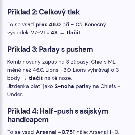
Příklad 2: Celkový tlak
To se vsaď
přes 48.0
při –105. Konečný
výsledek: 27–21 =
48
→
tlačit
.
Příklad 3: Parlay s pushem
Kombinovaný zápas na 3 zápasy: Chiefs ML,
méně než 46.0, Lions –3.0. Lions vyhrávají o 3
body →
tlačit
na té noze.
Jízdenka platí jako
2-noha
parlay na Chiefs +
Under.
Příklad 4: Half-push s asijským
handicapem
To se vsaď
Arsenal –0.75
Finále: Arsenal 1–0.