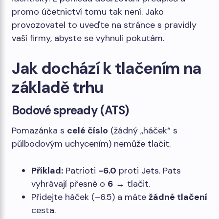
promo účetnictví tomu tak není. Jako
provozovatel to uveďte na stránce s pravidly
vaší firmy, abyste se vyhnuli pokutám.
Jak dochází k tlačením na
základě trhu
Bodové spready (ATS)
Pomazánka s
celé číslo
(žádný „háček“ s
půlbodovým uchycením) nemůže tlačit.
Příklad:
Patrioti
-6.0
proti Jets. Pats
vyhrávají přesně o
6
→ tlačit.
Přidejte háček (–6.5) a máte
žádné tlačení
cesta.