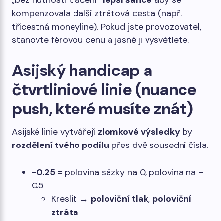
„bez nutnosti tlačení“
lepší šance
aby se
kompenzovala další ztrátová cesta (např.
třícestná moneyline). Pokud jste provozovatel,
stanovte férovou cenu a jasně ji vysvětlete.
Asijský handicap a
čtvrtliniové linie (nuance
push, které musíte znát)
Asijské linie vytvářejí
zlomkové výsledky
by
rozdělení tvého podílu
přes dvě sousední čísla.
-0.25
= polovina sázky na 0, polovina na –
0.5
Kreslit →
poloviční tlak
,
poloviční
ztráta