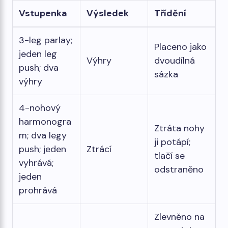
Vstupenka
Výsledek
Třídění
3-leg parlay;
Placeno jako
jeden leg
Výhry
dvoudílná
push; dva
sázka
výhry
4-nohový
harmonogra
Ztráta nohy
m; dva legy
ji potápí;
push; jeden
Ztrácí
tlačí se
vyhrává;
odstraněno
jeden
prohrává
Zlevněno na