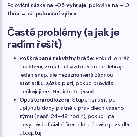
Poloviční sázka na -0.5
vyhraje
, polovina na –1.0
tlačí
→ síť
poloviční výhra
.
Časté problémy (a jak je
radím řešit)
Poškrábané rekvizity hráče:
Pokud je hráč
neaktivní,
zrušit
rekvizitu. Pokud odehraje
jeden snap, ale nezaznamená žádnou
statistiku, sázka platí, pokud pravidla
neříkají jinak. Napište to jasně.
Opuštění/odložení:
Stupeň
zrušit
po
uplynutí doby platné v pravidlech vašeho
týmu (např. 24–48 hodin), pokud liga
nevyhlásí oficiální finále, které vaše pravidla
akceptují.