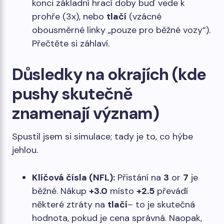
konci základní hrací doby buď vede k
prohře (3x), nebo
tlačí
(vzácné
obousměrné linky „pouze pro běžné vozy“).
Přečtěte si záhlaví.
Důsledky na okrajích (kde
pushy skutečně
znamenají význam)
Spustil jsem si simulace; tady je to, co hýbe
jehlou.
Klíčová čísla (NFL):
Přistání na
3
or
7
je
běžné. Nákup
+3.0
místo
+2.5
převádí
některé ztráty na
tlačí
– to je skutečná
hodnota, pokud je cena správná. Naopak,