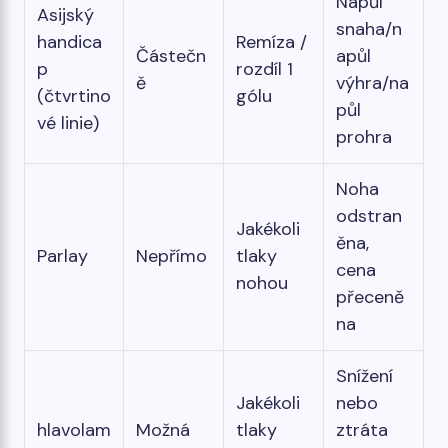
Napůl
Asijský
snaha/n
handica
Remíza /
Částečn
apůl
p
rozdíl 1
ě
výhra/na
(čtvrtino
gólu
půl
vé linie)
prohra
Noha
odstran
Jakékoli
ěna,
Parlay
Nepřímo
tlaky
cena
nohou
přeceně
na
Snížení
Jakékoli
nebo
hlavolam
Možná
tlaky
ztráta