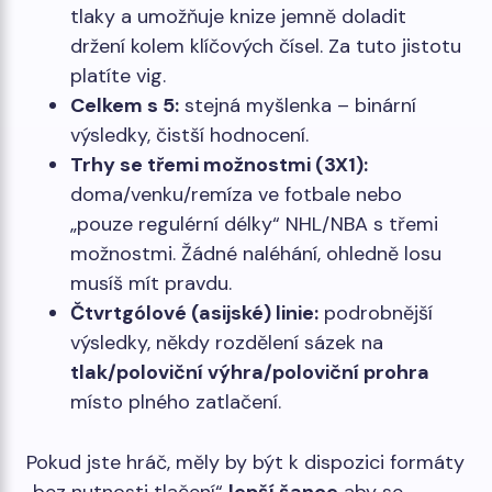
tlaky a umožňuje knize jemně doladit
držení kolem klíčových čísel. Za tuto jistotu
platíte vig.
Celkem s 5:
stejná myšlenka – binární
výsledky, čistší hodnocení.
Trhy se třemi možnostmi (3X1):
doma/venku/remíza ve fotbale nebo
„pouze regulérní délky“ NHL/NBA s třemi
možnostmi. Žádné naléhání, ohledně losu
musíš mít pravdu.
Čtvrtgólové (asijské) linie:
podrobnější
výsledky, někdy rozdělení sázek na
tlak/poloviční výhra/poloviční prohra
místo plného zatlačení.
Pokud jste hráč, měly by být k dispozici formáty