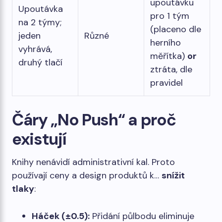
upoutávku
Upoutávka
pro 1 tým
na 2 týmy;
(placeno dle
jeden
Různé
herního
vyhrává,
měřítka)
or
druhý tlačí
ztráta, dle
pravidel
Čáry „No Push“ a proč
existují
Knihy nenávidí administrativní kal. Proto
používají ceny a design produktů k…
snížit
tlaky
:
Háček (±0.5):
Přidání půlbodu eliminuje