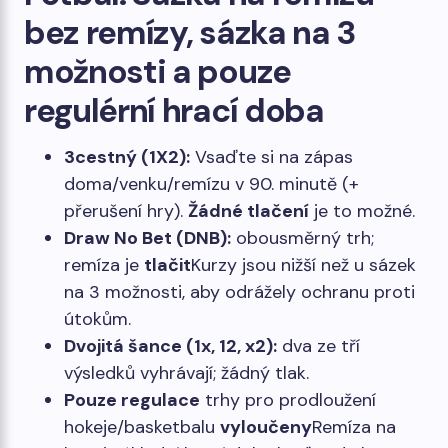
bez remízy, sázka na 3
možnosti a pouze
regulérní hrací doba
3cestný (1X2):
Vsaďte si na zápas
doma/venku/remízu v 90. minutě (+
přerušení hry).
Žádné tlačení
je to možné.
Draw No Bet (DNB):
obousměrný trh;
remíza je
tlačit
Kurzy jsou nižší než u sázek
na 3 možnosti, aby odrážely ochranu proti
útokům.
Dvojitá šance (1x, 12, x2):
dva ze tří
výsledků vyhrávají; žádný tlak.
Pouze regulace
trhy pro prodloužení
hokeje/basketbalu
vyloučeny
Remíza na