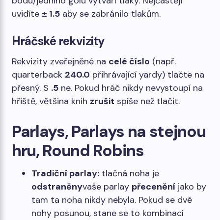
bodu/jedního gólu vytváří tlaky. Nejčastěji
uvidíte
± 1.5
aby se zabránilo tlakům.
Hráčské rekvizity
Rekvizity zveřejněné na
celé číslo
(např.
quarterback
240.0
přihrávající yardy) tlačte na
přesný. S
.5
ne. Pokud hráč nikdy nevystoupí na
hřiště, většina knih
zrušit
spíše než tlačit.
Parlays, Parlays na stejnou
hru, Round Robins
Tradiční parlay:
tlačná noha je
odstraněny
vaše parlay
přecenění
jako by
tam ta noha nikdy nebyla. Pokud se dvě
nohy posunou, stane se to kombinací