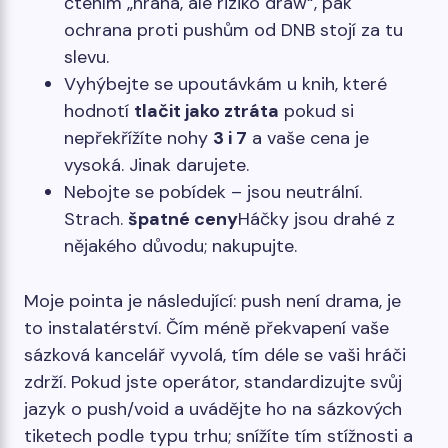
čtením „hrana, ale riziko draw“, pak
ochrana proti pushům od DNB stojí za tu
slevu.
Vyhýbejte se upoutávkám u knih, které
hodnotí
tlačit jako ztráta
pokud si
nepřekřížíte nohy
3 i 7
a vaše cena je
vysoká. Jinak darujete.
Nebojte se pobídek – jsou neutrální.
Strach.
špatné ceny
Háčky jsou drahé z
nějakého důvodu; nakupujte.
Moje pointa je následující: push není drama, je
to instalatérství. Čím méně překvapení vaše
sázková kancelář vyvolá, tím déle se vaši hráči
zdrží. Pokud jste operátor, standardizujte svůj
jazyk o push/void a uvádějte ho na sázkových
tiketech podle typu trhu; snížíte tím stížnosti a