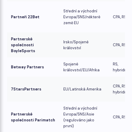
Střední a východní
Partneři 22Bet
Evropa/SNS/některé
CPA, RS
země EU
Partnerské
Irsko/Spojené
společnosti
CPA, RS
království
BoyleSports
Spojené
RS,
Betway Partners
království/EU/Afrika
hybridní
CPA, RS,
7StarsPartners
EU/Latinská Amerika
hybridní
Střední a východní
Partnerské
Evropa/SNS/Asie
CPA, RS
společnosti Parimatch
(regulováno jako
první)