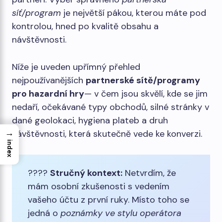
síť/program
je největší pákou, kterou máte pod
kontrolou, hned po kvalitě obsahu a
návštěvnosti.
Níže je uveden upřímný přehled
nejpoužívanějších
partnerské sítě/programy
pro hazardní hry
— v čem jsou skvělí, kde se jim
nedaří, očekávané typy obchodů, silné stránky v
dané geolokaci, hygiena plateb a druh
→
návštěvnosti, která skutečně vede ke konverzi.
index
????
Stručný kontext:
Netvrdím, že
mám osobní zkušenosti s vedením
vašeho účtu z první ruky. Místo toho se
jedná o
poznámky ve stylu operátora