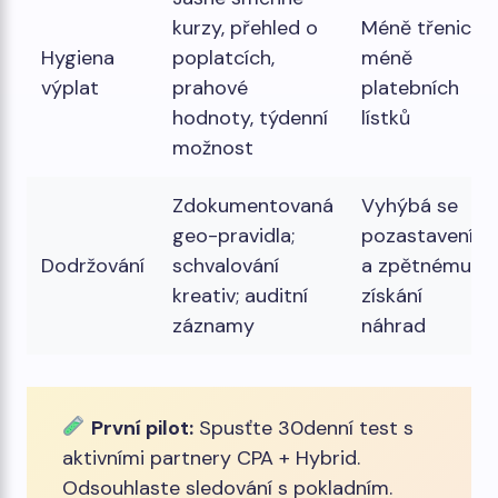
kurzy, přehled o
Méně třenic a
Hygiena
poplatcích,
méně
výplat
prahové
platebních
hodnoty, týdenní
lístků
možnost
Zdokumentovaná
Vyhýbá se
geo-pravidla;
pozastavení
Dodržování
schvalování
a zpětnému
kreativ; auditní
získání
záznamy
náhrad
První pilot:
Spusťte 30denní test s
aktivními partnery CPA + Hybrid.
Odsouhlaste sledování s pokladním.