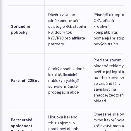
Důvěra v Unibet;
Přísnější akceptace
silné komunikační
CPA; přísná
Spřízněné
strategie RG; stabilní
kreativní
pobočky
RS; dobrý tok
kompatibilita;
KYC/KYB pro affiliate
pomalejší přístup na
partnery
nových trzích
Před spuštěním
placené reklamy si
Široký dosah v dané
ověřte její legalitu
lokalitě; flexibilní
na trhu; konverze
Partneři 22Bet
nabídky; rychlejší
se značně liší v
schválení; časté
závislosti na
propagační akce
značce/geografické
oblasti.
Omezené škálování
Hloubka irského
Partnerské
mimo Irsko/Spojené
trhu; zájemci o
společnosti
království; manuál
dostihový obsah;