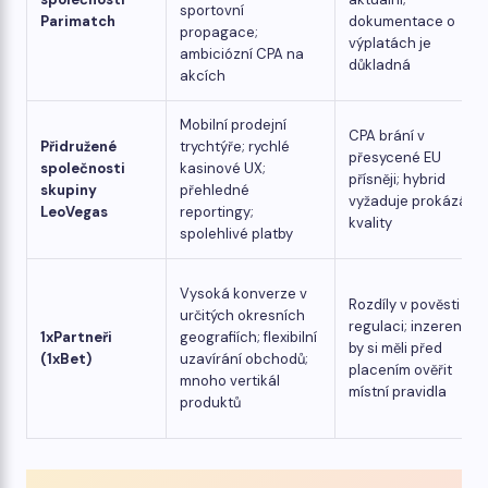
sportovní
Parimatch
dokumentace o
propagace;
výplatách je
ambiciózní CPA na
důkladná
akcích
Mobilní prodejní
CPA brání v
Přidružené
trychtýře; rychlé
přesycené EU
společnosti
kasinové UX;
přísněji; hybrid
skupiny
přehledné
vyžaduje prokázání
LeoVegas
reportingy;
kvality
spolehlivé platby
Vysoká konverze v
Rozdíly v pověsti a
určitých okresních
regulaci; inzerenti
1xPartneři
geografiích; flexibilní
by si měli před
(1xBet)
uzavírání obchodů;
placením ověřit
mnoho vertikál
místní pravidla
produktů