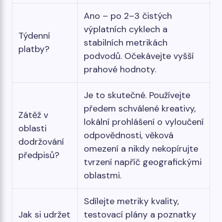
Ano – po 2–3 čistých
výplatních cyklech a
Týdenní
stabilních metrikách
platby?
podvodů. Očekávejte vyšší
prahové hodnoty.
Je to skutečné. Používejte
předem schválené kreativy,
Zátěž v
lokální prohlášení o vyloučení
oblasti
odpovědnosti, věková
dodržování
omezení a nikdy nekopírujte
předpisů?
tvrzení napříč geografickými
oblastmi.
Sdílejte metriky kvality,
Jak si udržet
testovací plány a poznatky