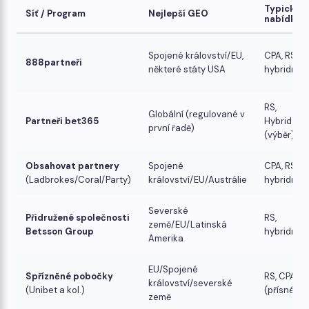
Typické
Síť / Program
Nejlepší GEO
nabídky
Spojené království/EU,
CPA, RS,
888partneři
některé státy USA
hybridní
RS,
Globální (regulované v
Partneři bet365
Hybrid
první řadě)
(výběr)
Obsahovat partnery
Spojené
CPA, RS,
(Ladbrokes/Coral/Party)
království/EU/Austrálie
hybridní
Severské
Přidružené společnosti
RS,
země/EU/Latinská
Betsson Group
hybridní
Amerika
EU/Spojené
Spřízněné pobočky
RS, CPA
království/severské
(Unibet a kol.)
(přísné)
země