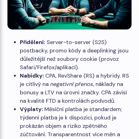
Přidělení:
Server-to-server (S2S)
postbacky, promo kódy a deeplinking jsou
důležitější než soubory cookie (provoz
Safari/Firefox/aplikací).
Nabídky:
CPA, RevShare (RS) a hybridy. RS
je citlivý na
negativní přenos
, náklady na
bonusy a LTV na úrovni značky. CPA závisí
na kvalitě FTD a kontrolách podvodů.
Výplaty:
Měsíční platba je standardem;
týdenní platba je k dispozici, pokud je
prokázán objem a riziko zpětného
zúčtování. Transparentnost více měn a