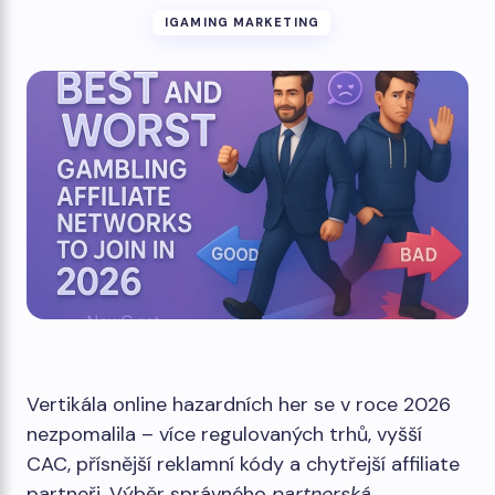
IGAMING MARKETING
Vertikála online hazardních her se v roce 2026
nezpomalila – více regulovaných trhů, vyšší
CAC, přísnější reklamní kódy a chytřejší affiliate
partneři. Výběr správného
partnerská