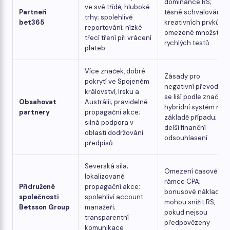
dominance RS;
ve své třídě; hluboké
Partneři
těsné schvalování
trhy; spolehlivé
bet365
kreativních prvků;
reportování; nízké
omezené množství
třecí tření při vrácení
rychlých testů
plateb
Více značek, dobré
Zásady pro
pokrytí ve Spojeném
negativní převody
království, Irsku a
se liší podle značky;
Obsahovat
Austrálii; pravidelné
hybridní systém na
partnery
propagační akce;
základě případu;
silná podpora v
delší finanční
oblasti dodržování
odsouhlasení
předpisů
Severská síla;
Omezení časového
lokalizované
rámce CPA;
Přidružené
propagační akce;
bonusové náklady
společnosti
spolehliví account
mohou snížit RS,
Betsson Group
manažeři;
pokud nejsou
transparentní
předpovězeny
komunikace