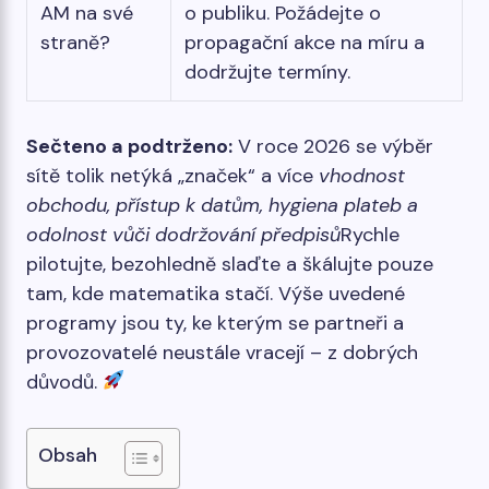
AM na své
o publiku. Požádejte o
straně?
propagační akce na míru a
dodržujte termíny.
Sečteno a podtrženo:
V roce 2026 se výběr
sítě tolik netýká „značek“ a více
vhodnost
obchodu, přístup k datům, hygiena plateb a
odolnost vůči dodržování předpisů
Rychle
pilotujte, bezohledně slaďte a škálujte pouze
tam, kde matematika stačí. Výše ​​uvedené
programy jsou ty, ke kterým se partneři a
provozovatelé neustále vracejí – z dobrých
důvodů.
Obsah