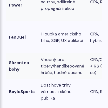
na trhu, sdílitelné
CPA, RS
Power
propagační akce
Hloubka amerického
CPA,
FanDuel
trhu, SGP, UX aplikací
hybridní
Vhodný pro
CPA/CPL
Sázení na
tipéry/hendikepované
+ RS (liší
bohy
hráče; hodně obsahu
se)
Dostihové trhy;
BoyleSports
věrnost irského
CPA, RS
publika