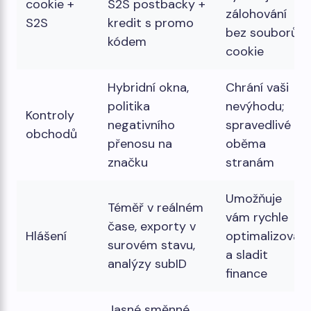
cookie +
S2S postbacky +
zálohování
S2S
kredit s promo
bez souborů
kódem
cookie
Hybridní okna,
Chrání vaši
politika
nevýhodu;
Kontroly
negativního
spravedlivé k
obchodů
přenosu na
oběma
značku
stranám
Umožňuje
Téměř v reálném
vám rychle
čase, exporty v
Hlášení
optimalizovat
surovém stavu,
a sladit
analýzy subID
finance
Jasné směnné