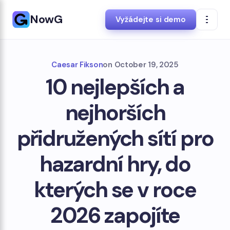
NowG
Vyžádejte si demo
Caesar Fikson
on
October 19, 2025
10 nejlepších a
nejhorších
přidružených sítí pro
hazardní hry, do
kterých se v roce
2026 zapojíte