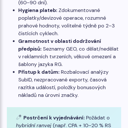
(60–90 dní).
Hygiena plateb:
Zdokumentované
poplatky/devizové operace, rozumné
prahové hodnoty, volitelné týdně po 2–3
čistících cyklech.
Gramotnost v oblasti dodržování
předpisů:
Seznamy GEO, co dělat/nedělat
v reklamních tvrzeních, věkové omezení a
šablony jazyka RG.
Přístup k datům:
Rozbalovací analýzy
SubID, nezpracované exporty, časová
razítka událostí, položky bonusových
nákladů na úrovni značky.
Postrčení k vyjednávání:
Požádat o
hybridní ranvej
(např. CPA + 10–20 % RS