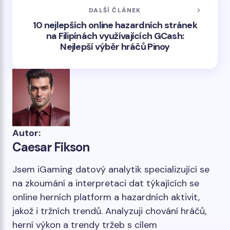
DALŠÍ ČLÁNEK
10 nejlepších online hazardních stránek
na Filipínách využívajících GCash:
Nejlepší výběr hráčů Pinoy
Autor:
Caesar Fikson
Jsem iGaming datový analytik specializující se
na zkoumání a interpretaci dat týkajících se
online herních platform a hazardních aktivit,
jakož i tržních trendů. Analyzuji chování hráčů,
herní výkon a trendy tržeb s cílem