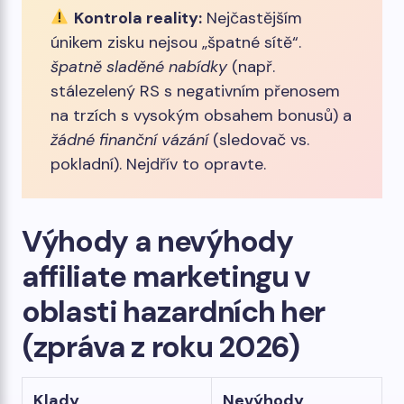
Kontrola reality:
Nejčastějším
únikem zisku nejsou „špatné sítě“.
špatně sladěné nabídky
(např.
stálezelený RS s negativním přenosem
na trzích s vysokým obsahem bonusů) a
žádné finanční vázání
(sledovač vs.
pokladní). Nejdřív to opravte.
Výhody a nevýhody
affiliate marketingu v
oblasti hazardních her
(zpráva z roku 2026)
Klady
Nevýhody