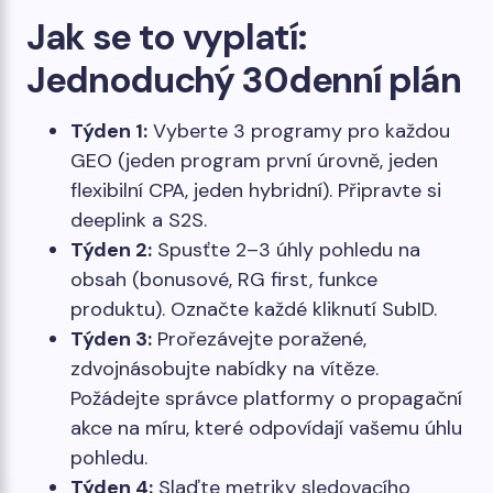
Jak se to vyplatí:
Jednoduchý 30denní plán
Týden 1:
Vyberte 3 programy pro každou
GEO (jeden program první úrovně, jeden
flexibilní CPA, jeden hybridní). Připravte si
deeplink a S2S.
Týden 2:
Spusťte 2–3 úhly pohledu na
obsah (bonusové, RG first, funkce
produktu). Označte každé kliknutí SubID.
Týden 3:
Prořezávejte poražené,
zdvojnásobujte nabídky na vítěze.
Požádejte správce platformy o propagační
akce na míru, které odpovídají vašemu úhlu
pohledu.
Týden 4:
Slaďte metriky sledovacího