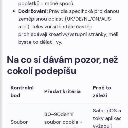
poplatků = méně sporů.
Dodržování:
Pravidla specifická pro danou
zeměpisnou oblast (UK/DE/NL/ON/AUS
atd.). Televizní sítě stále častěji
prohledávají kreativy/vstupní stránky; měli
byste to dělat i vy.
Na co si dávám pozor, než
cokoli podepíšu
Kontrolní
Proč to
Předat kritéria
bod
záleží
Safari/iOS a
30–90denní
toky aplikací
Soubor
soubor cookie +
vyžadují