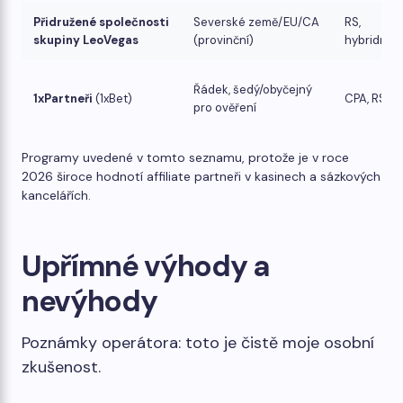
Přidružené společnosti
Severské země/EU/CA
RS,
skupiny LeoVegas
(provinční)
hybridní
Řádek, šedý/obyčejný
1xPartneři
(1xBet)
CPA, RS
pro ověření
Programy uvedené v tomto seznamu, protože je v roce
2026 široce hodnotí affiliate partneři v kasinech a sázkových
kancelářích.
Upřímné výhody a
nevýhody
Poznámky operátora: toto je čistě moje osobní
zkušenost.