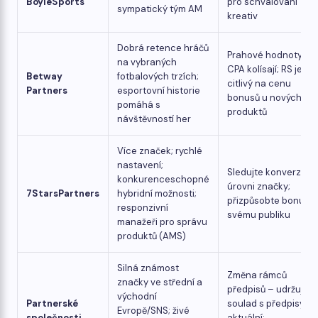
BoyleSports
pro schvalování
sympatický tým AM
kreativ
Dobrá retence hráčů
Prahové hodnoty
na vybraných
CPA kolísají; RS je
Betway
fotbalových trzích;
citlivý na cenu
Partners
esportovní historie
bonusů u nových
pomáhá s
produktů
návštěvností her
Více značek; rychlé
nastavení;
Sledujte konverzi na
konkurenceschopné
úrovni značky;
7StarsPartners
hybridní možnosti;
přizpůsobte bonusy
responzivní
svému publiku
manažeři pro správu
produktů (AMS)
Silná známost
Změna rámců
značky ve střední a
předpisů – udržujte
východní
Partnerské
soulad s předpisy
Evropě/SNS; živé
společnosti
aktuální;