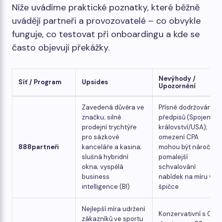
Níže uvádíme praktické poznatky, které běžně
uvádějí partneři a provozovatelé – co obvykle
funguje, co testovat při onboardingu a kde se
často objevují překážky.
Nevýhody /
Síť / Program
Upsides
Upozornění
Zavedená důvěra ve
Přísné dodržování
značku; silné
předpisů (Spojené
prodejní trychtýře
království/USA);
pro sázkové
omezení CPA
888partneři
kanceláře a kasina;
mohou být náročná;
slušná hybridní
pomalejší
okna; vyspělá
schvalování
business
nabídek na míru ve
intelligence (BI)
špičce
Nejlepší míra udržení
Konzervativní s CPA;
zákazníků ve sportu