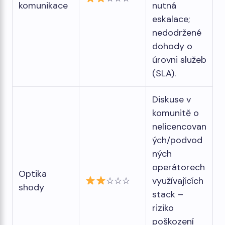
komunikace
nutná
eskalace;
nedodržené
dohody o
úrovni služeb
(SLA).
Diskuse v
komunitě o
nelicencovan
ých/podvod
ných
operátorech
Optika
☆☆☆
využívajících
shody
stack –
riziko
poškození