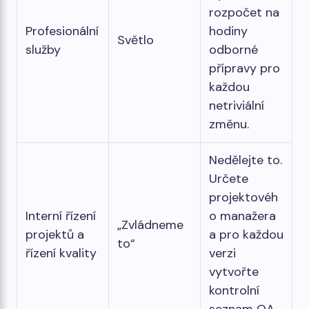
rozpočet na
Profesionální
hodiny
Světlo
služby
odborné
přípravy pro
každou
netriviální
změnu.
Nedělejte to.
Určete
projektovéh
Interní řízení
o manažera
„Zvládneme
projektů a
a pro každou
to“
řízení kvality
verzi
vytvořte
kontrolní