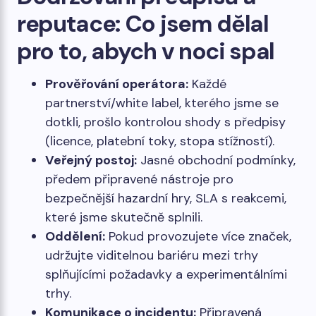
reputace: Co jsem dělal
pro to, abych v noci spal
Prověřování operátora:
Každé
partnerství/white label, kterého jsme se
dotkli, prošlo kontrolou shody s předpisy
(licence, platební toky, stopa stížností).
Veřejný postoj:
Jasné obchodní podmínky,
předem připravené nástroje pro
bezpečnější hazardní hry, SLA s reakcemi,
které jsme skutečně splnili.
Oddělení:
Pokud provozujete více značek,
udržujte viditelnou bariéru mezi trhy
splňujícími požadavky a experimentálními
trhy.
Komunikace o incidentu:
Připravená