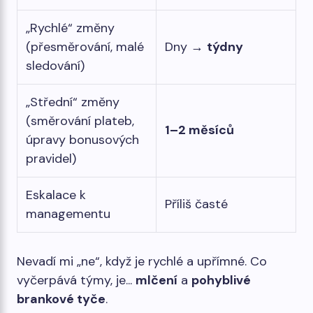
„Rychlé“ změny
(přesměrování, malé
Dny →
týdny
sledování)
„Střední“ změny
(směrování plateb,
1–2 měsíců
úpravy bonusových
pravidel)
Eskalace k
Příliš časté
managementu
Nevadí mi „ne“, když je rychlé a upřímné. Co
vyčerpává týmy, je...
mlčení
a
pohyblivé
brankové tyče
.