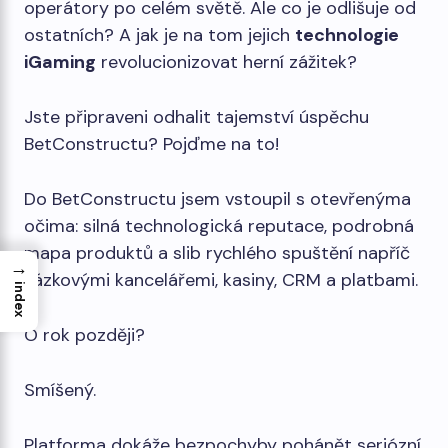
operátory po celém světě. Ale co je odlišuje od
ostatních? A jak je na tom jejich
technologie
iGaming
revolucionizovat herní zážitek?
Jste připraveni odhalit tajemství úspěchu
BetConstructu? Pojďme na to!
Do BetConstructu jsem vstoupil s otevřenýma
očima: silná technologická reputace, podrobná
mapa produktů a slib rychlého spuštění napříč
→
sázkovými kancelářemi, kasiny, CRM a platbami.
index
O rok později?
Smíšený.
Platforma dokáže bezpochyby pohánět seriózní