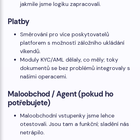
jakmile jsme logiku zapracovali.
Platby
Směrování pro více poskytovatelů
platforem s možností záložního ukládání
víkendů.
Moduly KYC/AML dělaly, co měly; toky
dokumentů se bez problémů integrovaly s
našimi operacemi.
Maloobchod / Agent (pokud ho
potřebujete)
Maloobchodní vstupenky jsme lehce
otestovali. Jsou tam a funkční; sladění nás
netrápilo.