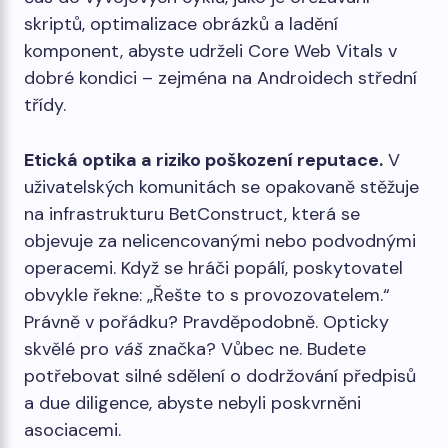
skriptů, optimalizace obrázků a ladění
komponent, abyste udrželi Core Web Vitals v
dobré kondici – zejména na Androidech střední
třídy.
Etická optika a riziko poškození reputace.
V
uživatelských komunitách se opakovaně stěžuje
na infrastrukturu BetConstruct, která se
objevuje za nelicencovanými nebo podvodnými
operacemi. Když se hráči popálí, poskytovatel
obvykle řekne: „Řešte to s provozovatelem.“
Právně v pořádku? Pravděpodobně. Opticky
skvělé pro
váš
značka? Vůbec ne. Budete
potřebovat silné sdělení o dodržování předpisů
a due diligence, abyste nebyli poskvrněni
asociacemi.