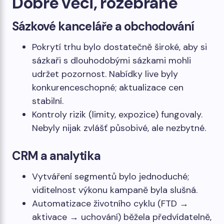
Dobré věci, rozebrané
Sázkové kanceláře a obchodování
Pokrytí trhu bylo dostatečně široké, aby si
sázkaři s dlouhodobými sázkami mohli
udržet pozornost. Nabídky live byly
konkurenceschopné; aktualizace cen
stabilní.
Kontroly rizik (limity, expozice) fungovaly.
Nebyly nijak zvlášť působivé, ale nezbytné.
CRM a analytika
Vytváření segmentů bylo jednoduché;
viditelnost výkonu kampaně byla slušná.
Automatizace životního cyklu (FTD →
aktivace → uchování) běžela předvídatelně,