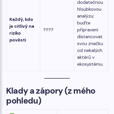
dodatečnou
hloubkovou
analýzu;
Každý, kdo
buďte
je citlivý na
????
připraveni
riziko
distancovat
pověsti
svou značku
od nekalých
aktérů v
ekosystému.
Klady a zápory (z mého
pohledu)