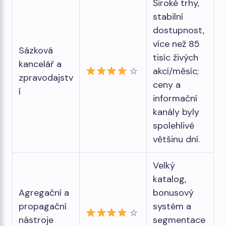
Široké trhy,
stabilní
dostupnost,
více než 85
Sázková
tisíc živých
kancelář a
☆
akcí/měsíc;
zpravodajstv
ceny a
í
informační
kanály byly
spolehlivé
většinu dní.
Velký
katalog,
Agregační a
bonusový
propagační
systém a
☆
nástroje
segmentace