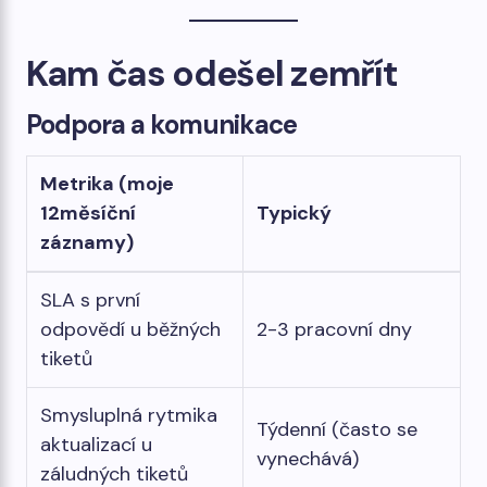
Kam čas odešel zemřít
Podpora a komunikace
Metrika (moje
12měsíční
Typický
záznamy)
SLA s první
odpovědí u běžných
2-3 pracovní dny
tiketů
Smysluplná rytmika
Týdenní (často se
aktualizací u
vynechává)
záludných tiketů