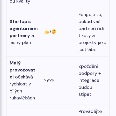
ou kvality
Funguje to,
Startup s
pokud vaši
agenturními
partneři řídí
/
partnery
a
tikety a
jasný plán
projekty jako
jestřábi.
Malý
Zpoždění
provozovat
podpory +
el
očekává
????
integrace
rychlost v
budou
bílých
štípat.
rukavičkách
Provádějte