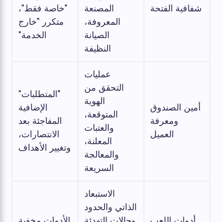
شفافية الفتحة
المصنعة
"خاصة فقط"،
المعروفة،
متكرر "خارج
الصيانة
الخدمة"
النظيفة
عمليات
التحقق من
"المتطلبات"
الهوية
أمين الصندوق
الإضافية
المتوقعة،
ومعرفة
المفاجئة بعد
والعتبات
العميل
الانتصارات،
المعلنة،
وتغيير الأهداف
والمعالجة
السريعة
الاستبعاد
الذاتي والحدود
أدوات اللعب
وحالات التهدئة
الأدوات مخفية