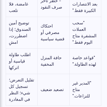
- خطر تأخر
بعد الانتصارات
غامضة، فلا
صرف النقود
الكبيرة فقط."
تلعب
"سحب
توضيح أمين
احتكاك
العملات
الصندوق؛ إذا
مصرفي أو
المشفرة متاح
اضطررت،
قضية سياسية
اليوم فقط."
امشِ
اطلب طاولة
"قواعد خاصة
حافة المنزل
قياسية أو
لهذه الطاولة."
المخفية
اتركها
تقليل التعرض؛
"المدير غير
تسجيل كل
متاح
تصعيد ضعيف
شيء؛ النظر
للنزاعات."
في المغادرة