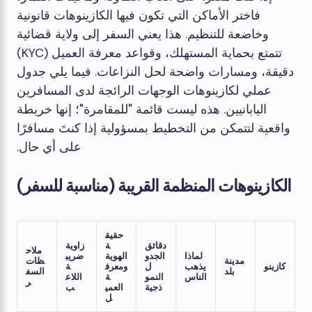
فاختر الأماكن التي تكون فيها الكازينوهات قانونية
وخاضعة للتنظيم. هذا يعني السفر إلى ولاية قضائية
تتمتع بحماية المستهلك، وقواعد معرفة العميل (KYC)
دقيقة، ومسارات واضحة لحل النزاعات. فيما يلي جدول
عملي لكازينوهات الوجهات الرائجة لدى المسافرين
اليابانيين. هذه ليست قائمة "للمقامرة"؛ إنها خريطة
واقعية لتتمكن من التخطيط بمسؤولية إذا كنتَ مسافرًا
على أي حال.
الكازينوهات المنظمة القريبة (مناسبة للسفر)
حقيق
دقائق
ة
زاوية
ملاح
لماذا
الجدو
الهوية
ضريب
مدينة
ظات
كازينو
يذهب
ل
ومعرف
ة
بلد
السف
الناس
النمو
ة
اللاع
ر
ذجية
العمي
ب
ل