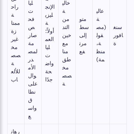
خالي
ليا
الإنج
راح
عالي
ة
ت
ليزي
ة
ة
متو
من
فح
ة
ممتا
سنغ
(مص
سط
التد
ص
أولاً؛
زة
افور
قول
​​إلى
خين
صار
العم
غير
ة
ة،
مرت
مع
مة
ليا
مخ
منظ
فع
منا
لمص
ت
صص
مة)
طق
در
واض
ة
مخ
الأم
حة
للألع
صص
وال
جدًا
اب
ة
على
نطا
ق
واس
ع
رهان