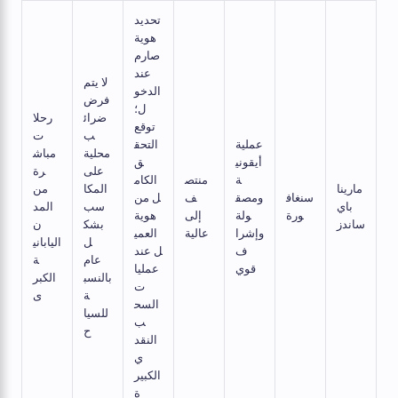
تحديد
هوية
صارم
عند
لا يتم
الدخو
فرض
ل؛
ضرائ
رحلا
توقع
ب
ت
عملية
التحق
محلية
مباش
أيقوني
ق
على
رة
ة
منتص
الكام
مارينا
المكا
من
سنغاف
ومصق
ف
ل من
باي
سب
المد
ورة
ولة
إلى
هوية
ساندز
بشك
ن
وإشرا
عالية
العمي
ل
الياباني
ف
ل عند
عام
ة
قوي
عمليا
بالنسب
الكبر
ت
ة
ى
السح
للسيا
ب
ح
النقد
ي
الكبير
ة