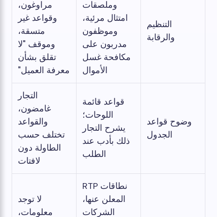
وملصقات
مراوغون،
امتثال مرئية،
وقواعد غير
التنظيم
وموظفون
متسقة،
والرقابة
مدربون على
وموقف "لا
مكافحة غسل
تقلق بشأن
الأموال
معرفة العميل"
التجار
قواعد قائمة
غامضون،
اللوحات؛
وضوح قواعد
والقواعد
يشرح التجار
الجدول
تختلف حسب
ذلك بأدب عند
الطاولة دون
الطلب
لافتات
نطاقات RTP
المعلن عنها،
لا توجد
الشركات
معلومات،