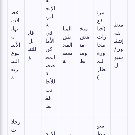
ة
الإنج
مرت
عط
ليزي
فع
لات
منط
ة
(خيا
منخ
المنا
نهاي
قة
في
قاب
رات
فض
طق
ة
إنتش
الأما
ل
مجا
-مت
المخ
الأس
ون/
كن
للتنب
ورة
وس
صص
بوع
سيو
المخ
ؤ
للم
ط
ة
الس
ل
صص
طار
ريع
ة
)
ة
للأجا
نب
فق
ط
رحلا
متو
ت
سط
الإنج