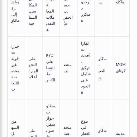
ماكاو
ن
وحدو
مباش
حس
ة
المكا
د
رة
ب
المعا
سب
متكرر
إلى
الحفر
ملات
السيا
ة
ماكاو
ة)
النقدي
حية
ة
عقارا
خيارا
ت
ت
أحدث
KYC
ماكاو
على
قوية
،
على
MGM
،
منتص
النحو
غير
تركيز
النشا
كوتاي
الصي
ف
الوارد
مخص
شامل
ط
ن
أعلاه
صة
على
الكبير
للألعا
الجود
ب
ة
مطلو
ب
جواز
تنوع
من
سفر؛
في
منخف
السه
ماكاو
ضواب
على
مدينة
العقار
ضة
ل
،
ط
النحو