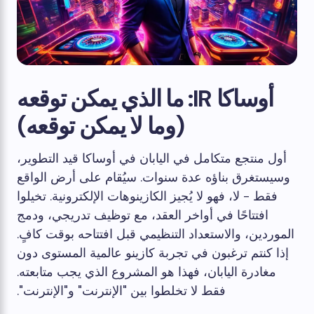
أوساكا IR: ما الذي يمكن توقعه
(وما لا يمكن توقعه)
أول منتجع متكامل في اليابان في أوساكا قيد التطوير،
وسيستغرق بناؤه عدة سنوات. سيُقام على أرض الواقع
فقط - لا، فهو لا يُجيز الكازينوهات الإلكترونية. تخيلوا
افتتاحًا في أواخر العقد، مع توظيف تدريجي، ودمج
الموردين، والاستعداد التنظيمي قبل افتتاحه بوقت كافٍ.
إذا كنتم ترغبون في تجربة كازينو عالمية المستوى دون
مغادرة اليابان، فهذا هو المشروع الذي يجب متابعته.
فقط لا تخلطوا بين "الإنترنت" و"الإنترنت".