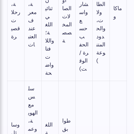
أو
ن
الطا
شار
ة،
ة،
ماكا
الصا
ثنائي
ولا
واس
معر
رحلا
و
لات
ي
ت،
ع
ف
ت
المخ
اللغ
والح
حس
عند
قصي
صص
ة؛
دود
ب
العتب
رة
ة
واللا
المتن
الحف
ات
فتا
وعة
رة /
ت
)
الوق
واض
ت)
حة
سل
س
مع
الهوي
طوا
ة،
اللغ
وسا
بق
وعم
ة
ئل