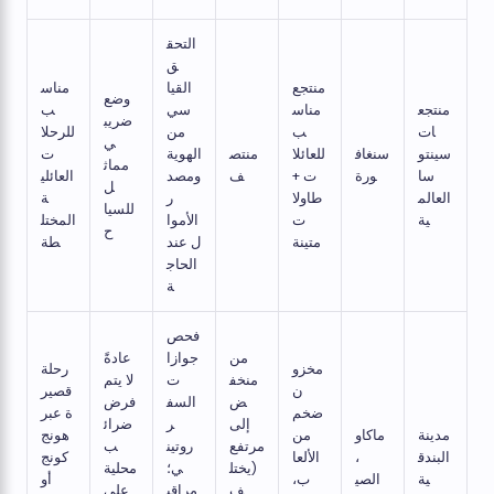
التحق
ق
منتجع
القيا
مناس
وضع
منتجع
مناس
سي
ب
ضريب
ات
ب
من
للرحلا
ي
سينتو
سنغاف
للعائلا
منتص
الهوية
ت
مماث
سا
ورة
ت +
ف
ومصد
العائلي
ل
العالم
طاولا
ر
ة
للسيا
ية
ت
الأموا
المختل
ح
متينة
ل عند
طة
الحاج
ة
فحص
من
جوازا
عادةً
مخزو
رحلة
منخف
ت
لا يتم
ن
قصير
ض
السف
فرض
ضخم
ة عبر
إلى
ر
ضرائ
مدينة
ماكاو
من
هونج
مرتفع
روتين
ب
البندق
،
الألعا
كونج
(يختل
ي؛
محلية
ية
الصي
ب،
أو
ف
مراقب
على