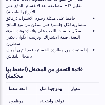
مقابل H17، مضاعفة بعد الانقسام، الدفع على
الأوراق الطبيعية).
حافظ على هيكلة رسوم الاشتراك (رقائق
متساوية لكل جلسة) حتى تتمكن من تتبع النتائج.
سجّل جلسات اللعب على هاتفك: وقت البدء،
اللعبة، قيمة الاشتراك، وترتيب الألوان. يكفي
سطرين.
إذا سئمت من مطاردة الخسائر، فقد انتهى أمرك.
لا مجال للنقاش.
قائمة التحقق من المشغل (احتفظ بها
محكمة)
معيار
يبدو جيدا مثل
ابتعد عندما
قواعد واضحة،
موظفون