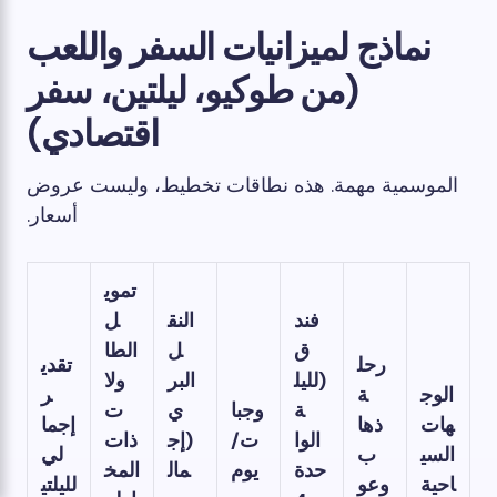
نماذج لميزانيات السفر واللعب
(من طوكيو، ليلتين، سفر
اقتصادي)
الموسمية مهمة. هذه نطاقات تخطيط، وليست عروض
أسعار.
تموي
فند
النق
ل
ق
ل
الطا
رحل
تقدي
(لليل
البر
ولا
الوج
ة
ر
ة
وجبا
ي
ت
هات
ذها
إجما
الوا
ت/
(إج
ذات
السي
ب
لي
حدة
يوم
مال
المخ
احية
وعو
لليلتي