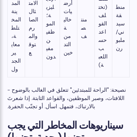
أرض
الامت
المد
منط
(تخت
ليزي
يات
ثال
ينة
قة
لف
ة؛
منت
خالي
الصا
المخ
سيد
القو
المو
ص
ة
رم
تلط
ني/
اعد
ظفي
ف
من
والم
ة،
ملبو
حس
ن
التد
توق
معاي
رن
ب
مفي
خين
ع
ير
اللعب
دون
الجد
ة)
ول
نصيحة: "الراحة للمبتدئين" تتعلق في الغالب بالوضوح -
اللافتات، وصبر الموظفين، والقواعد الثابتة. إذا شعرتَ
بالارتباك، فتمهل. اسأل. أو تجنّب الحفرة.
سيناريوهات المخاطر التي يجب