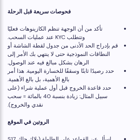
فحوصات سريعة قبل الرحلة
تأكد من أن الوجهة تنظم الكازينوهات فعليًا
وتتطلب KYC عند عمليات السحب.
قم بإدراج الحد الأدنى من جدول لقطة الشاشة أو
النطاقات النموذجية حتى لا ينتهي بك الأمر إلى
الرهان بشكل مبالغ فيه عند الوصول.
حدد رصيدًا ثابتًا وسقفًا للخسارة اليومية. هذا أمر
بالغ الأهمية، بل بالغ الأهمية.
حدد قاعدة الخروج قبل أول عملية شراء (على
سبيل المثال: زيادة بنسبة 40 بالمائة = سحب
نقدي والخروج).
الروتين في الموقع
اسأل عن القواعد على الطاولة (بلاك جاك S17