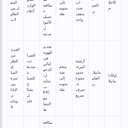
الاحلا
ات
إلى
التنق
الصي
مكافح
الوارد
م
تحت
متوس
ل بين
ن
ة
أعلاه
سقف
طة
الطاو
غسل
واحد
لات
الأموا
ل
مرئية
تحديد
العديد
الهوية
الضرا
من
في
أرضية
ئب
الطر
ليالي
كبيرة،
منخف
صديق
ق
الدخو
مانيلا،
حدود
ضة
ة
المبا
اوكادا
ل؛
الفلبي
متنوع
إلى
للسيا
شرة
مانيلا
يتناس
ن
ة،
متوس
ح
بين
ب
صرف
طة
بشك
اليابا
KYC
سريع
ل
ن
مع
عام
وماني
النشا
لا
ط
مكافح