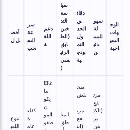
سيا
دقائ
سة
سهو
ق
التد
الوج
سر
لة
الجد
خين
دعم
هات
عة
أفض
للمبت
ول
(الط
اللغ
السي
الس
ل ل
دئي
النم
ابق
ة
احية
حب
ن
وذج
الرئي
ية
سي
)
غالبًا
منخ
ما
مرت
فض
يكو
فع
-
ن
(الكث
مرت
كفاء
المنا
المو
ير
فع
ة
تنوع
طق
ظفو
من
(انت
عام
اللعب