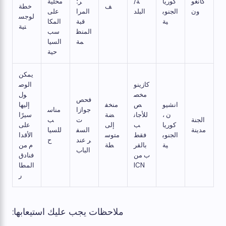
كانغو
كوريا
ة/
ر؛
محلية
ف
خطة
ون
الجنوب
البلد
المرا
على
لوجس
ية
قبة
المكا
تية
المنظ
سب
مة
السيا
حية
يمكن
كازينو
الوص
مخص
ول
فحص
انشيو
ص
منخف
إليها
جوازا
مناس
ن ،
للأجان
ضة
سيرًا
الجنة
ت
ب
كوريا
ب
إلى
على
مدينة
السف
للسيا
الجنوب
فقط
متوس
الأقدا
ر عند
ح
ية
بالقر
طة
م من
الباب
ب من
فنادق
ICN
المطا
ر
ملاحظات يجب عليك استيعابها: