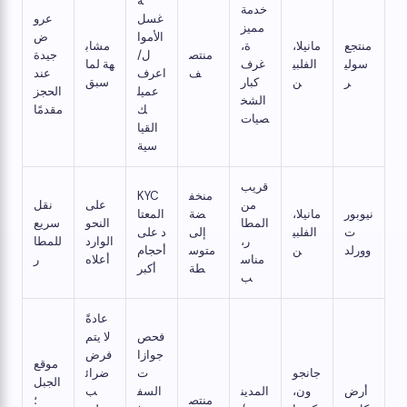
ة
خدمة
غسل
عرو
مميز
الأموا
ض
منتجع
مانيلا،
ة،
مشاب
منتص
ل/
جيدة
سولي
الفلبي
غرف
هة لما
ف
اعرف
عند
ر
ن
كبار
سبق
عميل
الحجز
الشخ
ك
مقدمًا
صيات
القيا
سية
قريب
منخف
KYC
من
على
نقل
نيوبور
مانيلا،
ضة
المعتا
المطا
النحو
سريع
ت
الفلبي
إلى
د على
ر،
الوارد
للمطا
وورلد
ن
متوس
أحجام
مناس
أعلاه
ر
طة
أكبر
ب
عادةً
فحص
لا يتم
جوازا
فرض
موقع
جانجو
ت
ضرائ
الجبل
أرض
ون،
المدين
السف
ب
منتص
؛