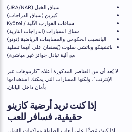
سباق الخيل (JRA/NAR)
كيرين (سباق الدراجات)
سباقات القوارب الآلية / Kyōtei
سباق السيارات (الدراجات النارية)
اليانصيب الحكومي والمسابقات الرياضية (توتو)
باتشينكو وباتشي سلوت (يُصنفان على أنهما تسلية
مع آلية تبادل جوائز غير مباشرة)
لا يُعد أي من العناصر المذكورة أعلاه "كازينوهات عبر
الإنترنت"، ولكنها المسارات التي يمكنك استخدامها
بأمان داخل اليابان.
إذا كنت تريد أرضية كازينو
حقيقية، فسافر للعب
إذا كنتَ مُصرًّا على ألعاب الطاولة وماكينات القمار،