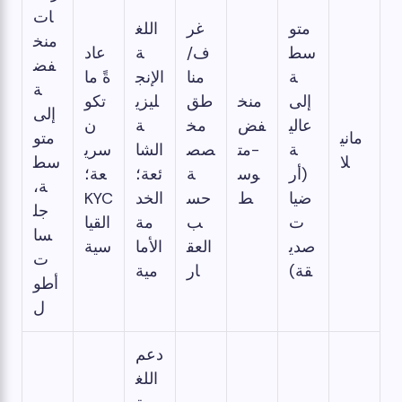
ات
متو
غر
اللغ
منخ
سط
ف/
ة
عاد
فض
ة
منا
الإنج
ةً ما
ة
إلى
منخ
طق
ليزي
تكو
إلى
عالي
فض
مخ
ة
ن
ماني
متو
ة
-مت
صص
الشا
سري
لا
سط
(أر
وس
ة
ئعة؛
عة؛
ة،
ضيا
ط
حس
الخد
KYC
جل
ت
ب
مة
القيا
سا
صدي
العق
الأما
سية
ت
قة)
ار
مية
أطو
ل
دعم
اللغ