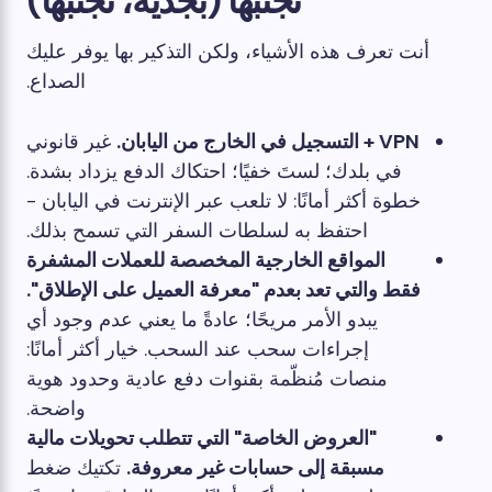
تجنبها (بجدية، تجنبها)
أنت تعرف هذه الأشياء، ولكن التذكير بها يوفر عليك
الصداع.
VPN + التسجيل في الخارج من اليابان.
غير قانوني
في بلدك؛ لستَ خفيًا؛ احتكاك الدفع يزداد بشدة.
خطوة أكثر أمانًا: لا تلعب عبر الإنترنت في اليابان -
احتفظ به لسلطات السفر التي تسمح بذلك.
المواقع الخارجية المخصصة للعملات المشفرة
فقط والتي تعد بعدم "معرفة العميل على الإطلاق".
يبدو الأمر مريحًا؛ عادةً ما يعني عدم وجود أي
إجراءات سحب عند السحب. خيار أكثر أمانًا:
منصات مُنظّمة بقنوات دفع عادية وحدود هوية
واضحة.
"العروض الخاصة" التي تتطلب تحويلات مالية
مسبقة إلى حسابات غير معروفة.
تكتيك ضغط