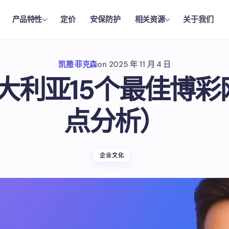
定价
安保防护
关于我们
产品特性
相关资源
凯撒·菲克森
on
2025 年 11 月 4 日
澳大利亚15个最佳博
点分析）
企业文化