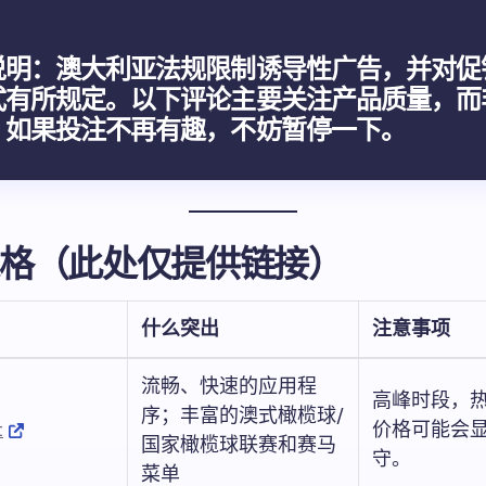
说明：澳大利亚法规限制诱导性广告，并对促
式有所规定。以下评论主要关注产品质量，而
。如果投注不再有趣，不妨暂停一下。
格（此处仅提供链接）
什么突出
注意事项
流畅、快速的应用程
高峰时段，
序；丰富的澳式橄榄球/
t
价格可能会
国家橄榄球联赛和赛马
守。
菜单