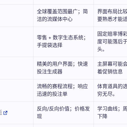
全球覆盖范围最广；简
界面布局比
洁的流媒体中心
要熟悉才能
固定赔率博
零售 + 数字生态系统；
度可能落后
手提袋选择
头。
精美的用户界面；快速
主屏幕可能
投注生成器
着促销信息
流畅的赛程流程；响应
体育道具的
迅速的投注单
穷无尽。
反向/反向价值；价格发
学习曲线；
所
现
下降