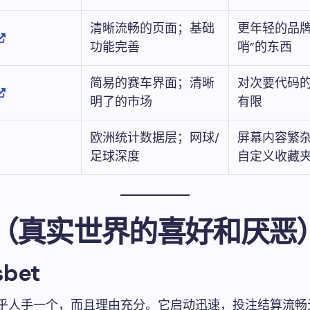
清晰流畅的页面；基础
更年轻的品牌
功能完善
哨”的东西
简易的赛车界面；清晰
对次要代码
明了的市场
有限
欧洲统计数据层；网球/
屏幕内容繁
足球深度
自定义收藏
（真实世界的喜好和厌恶
sbet
乎人手一个，而且理由充分。它启动迅速，投注结算流畅