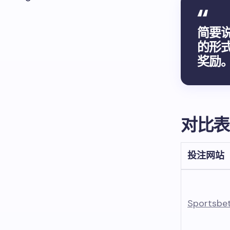
简要
的形
奖励
对比表
投注网站
Sportsbe