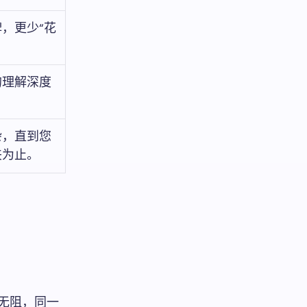
，更少“花
的理解深度
杂，直到您
夹为止。
）
无阻，同一