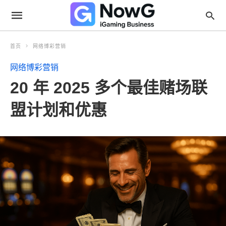
首页
网络博彩营销
网络博彩营销
20 年 2025 多个最佳赌场联
盟计划和优惠