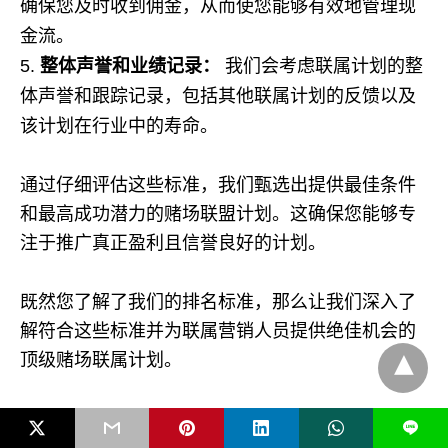
确保您及时收到佣金，从而使您能够有效地管理现
金流。
整体声誉和业绩记录：
我们会考虑联属计划的整
体声誉和跟踪记录，包括其他联属计划的反馈以及
该计划在行业中的寿命。
通过仔细评估这些标准，我们甄选出提供最佳条件
和最高成功潜力的赌场联盟计划。这确保您能够专
注于推广真正盈利且信誉良好的计划。
既然您了解了我们的排名标准，那么让我们深入了
解符合这些标准并为联属营销人员提供绝佳机会的
顶级赌场联属计划。
网友联盟计划
L