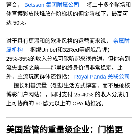
整合，
Betsson 集团附属公司
将二十多个赌场和
体育博彩皮肤堆放在阶梯状的佣金阶梯下，最高可
达 50%。
对于具有更温和的欧洲风格的运营商来说，
亲属附
属机构
捆绑Unibet和32Red等旗舰品牌；
25%-35%的收入分成可能听起来很普通，但你看到
流失曲线之前——那里的终身价值非常稳定。此
外，主流玩家群体还包括：
Royal Panda 关联公司
擅长利基流量（想想生活方式博客，而不是硬核
博彩门户网站），同时支付 25-40% 的收入分成加
上可协商的 60 欧元以上的 CPA 助推器。
美国监管的重量级企业：门槛更