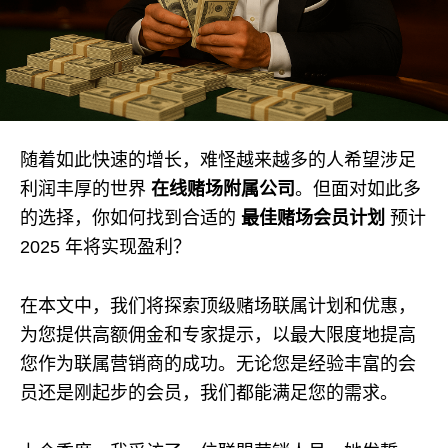
随着如此快速的增长，难怪越来越多的人希望涉足
利润丰厚的世界
在线赌场附属公司
。但面对如此多
的选择，你如何找到合适的
最佳赌场会员计划
预计
2025 年将实现盈利？
在本文中，我们将探索顶级赌场联属计划和优惠，
为您提供高额佣金和专家提示，以最大限度地提高
您作为联属营销商的成功。无论您是经验丰富的会
员还是刚起步的会员，我们都能满足您的需求。