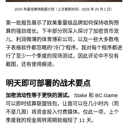
2025 年最佳赌场联盟计划（上次更新时间：2026 年 25 月 1 日）
第一批报告展示了欧美重量级品牌如何保持收购预
算的强劲增长。下半部分则深入探讨了加密货币宠
儿、利润微薄的体育博彩公司，以及一些大多数电
子表格软件都忽略的“冷门”程序。我对每个程序都进
行了至少一个季度的现场测试，因此评论中不仅有
截图，还有使用痕迹。
明天即可部署的战术要点
加密流动性等于更快的测试。
Stake 和 BC.Game
可以即时结算联盟钱包，让我可以在几小时内（而
不是几周）将资金投入付费媒体。仅此一项，上个
季度我的现金周转周期就缩短了 11 天。