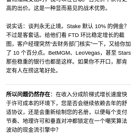
高的出价。这是一种显而易见的战术优势。
说实话：谈判永无止境。Stake 默认 10% 的佣金？
不过是客套话。给他们看 FTD 环比稳定增长的截
图，客户经理突然“去财务部门核实”一下，又给你加
了 10 个百分点。BetMGM、LeoVegas，甚至 Stars
那些稳重的银行也都是这样。如果你不开口，那肯
定有人在捞这笔好处。
所以问题仍然存在
：在收入分成阶梯式增长速度快
于许可成本的环境下，您是否会继续依赖去年的舒
适协议，还是会重新绘制您的名册，以便每个支付
节奏、地理许可和垂直对冲都锁定在一个嘲笑算法
波动的现金流引擎中？