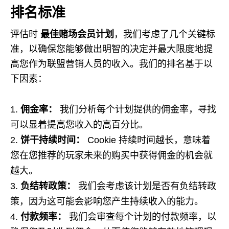
排名标准
评估时
最佳赌场会员计划
，我们考虑了几个关键标
准，以确保您能够做出明智的决定并最大限度地提
高您作为联盟营销人员的收入。我们的排名基于以
下因素：
佣金率：
我们分析每个计划提供的佣金率，寻找
可以显着提高您收入的高百分比。
饼干持续时间：
Cookie 持续时间越长，意味着
您在您推荐的玩家未来的购买中获得佣金的机会就
越大。
负结转政策：
我们会考虑该计划是否有负结转政
策，因为这可能会影响您产生持续收入的能力。
付款频率：
我们会审查每个计划的付款频率，以