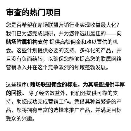
审查的热门项目
您是否希望在赌场联盟营销行业实现收益最大化？
我们已为您完成调研，并为您评选出最佳的——
向
赌场附属机构支付
提供高额佣金和难以置信的机
会。这些计划提供必要的支持、多样化的产品，并
且没有负面结转，以确保您能够提高您的联属网络
营销收入并在这个竞争激烈的领域蓬勃发展。
这些程序
t 赌场联盟佣金的标准，为其联盟提供丰厚
的回报。
除了经济效益外，他们还提供可靠的支
持，助您成功完成营销工作。凭借其种类繁多的产
品，您将拥有丰富的选择来推广产品，并满足目标
受众的兴趣。