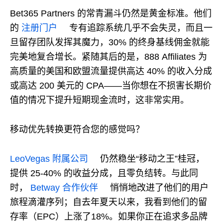
Bet365 Partners 的常青漏斗仍然是黄金标准。他们
的
注册门户
专有追踪系统几乎不会失灵，而且一
旦留存团队发挥其魔力，30% 的终身基线佣金就能
完美地复合增长。紧随其后的是，888 Affiliates 为
高质量的美国和欧盟流量提供高达 40% 的收入分成
或高达 200 美元的 CPA——当你想在不损害长期价
值的情况下提升短期现金流时，这非常实用。
移动优先转换更符合您的感觉吗？
LeoVegas 附属公司
仍然稳坐“移动之王”桂冠，
提供 25-40% 的收益分成，且零负结转。与此同
时，
Betway 合作伙伴
悄悄地改进了他们的用户
旅程滴灌序列；自去年夏天以来，我看到他们的留
存率（EPC）上涨了18%。如果你正在追求多品牌