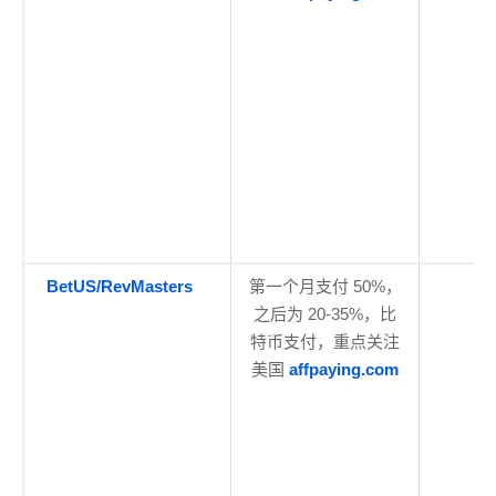
BetUS/RevMasters
第一个月支付 50%，
$
之后为 20-35%，比
特币支付，重点关注
美国
affpaying.com