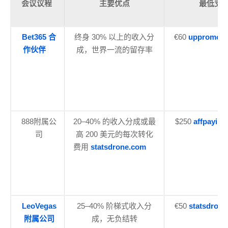
会议议程
主要优点
最低支
Bet365 合
终身 30% 以上的收入分
€60
uppromote
作伙伴
成，世界一流的留存率
888附属公
20–40% 的收入分成或最
$250
affpayin
司
高 200 美元的每次转化
费用
statsdrone.com
LeoVegas
25–40% 阶梯式收入分
€50
statsdron
附属公司
成，无负结转