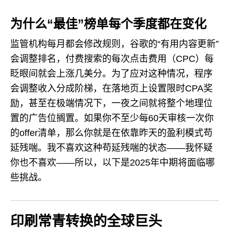
为什么“最佳”榜单每个季度都在变化
监管机构每月都会修改规则，谷歌的“有用内容更新”
会调整排名，付费搜索的每次点击费用（CPC）每
眨眼间就会上涨几美分。为了应对这种情况，程序
会调整收入分成阶梯，在落地页上设置限时CPA奖
励，甚至在极端情况下，一夜之间就将整个地理位
置的广告位搁置。如果你不至少每60天审核一次你
的offer清单，那么你就是在依靠昨天的盈利模式苟
延残喘。我不喜欢这种苟延残喘的状态——我怀疑
你也不喜欢——所以，以下是2025年中期将面临哪
些挑战。
印刷常青转换的全球巨头