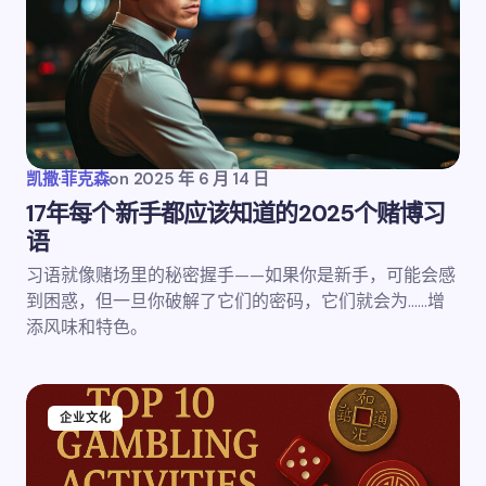
凯撒·菲克森
on
2025 年 6 月 14 日
17年每个新手都应该知道的2025个赌博习
语
习语就像赌场里的秘密握手——如果你是新手，可能会感
到困惑，但一旦你破解了它们的密码，它们就会为……增
添风味和特色。
企业文化