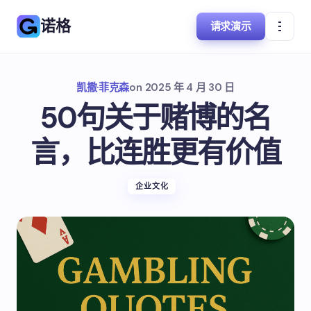
诺格
请求演示
凯撒·菲克森
on
2025 年 4 月 30 日
50句关于赌博的名
言，比连胜更有价值
企业文化