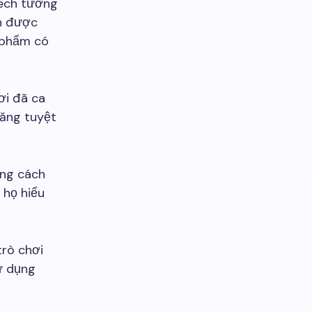
tech tương
án được
 phẩm có
ơi đã ca
năng tuyệt
ằng cách
 họ hiểu
trò chơi
ử dụng