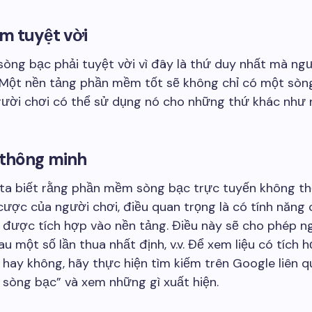
m tuyệt vời
ng bạc phải tuyệt vời vì đây là thứ duy nhất mà ngư
 Một nền tảng phần mềm tốt sẽ không chỉ có một sòn
gười chơi có thể sử dụng nó cho những thứ khác như 
 thông minh
ta biết rằng phần mềm sòng bạc trực tuyến không th
cược của người chơi, điều quan trọng là có tính năng
 được tích hợp vào nền tảng. Điều này sẽ cho phép n
u một số lần thua nhất định, v.v. Để xem liệu có tích
hay không, hãy thực hiện tìm kiếm trên Google liên 
sòng bạc” và xem những gì xuất hiện.