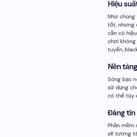
Hiệu suấ
Như chúng 
tốt, nhưng 
cần có hiệ
chơi không 
tuyến, blac
Nền tảng
Sòng bạc n
sử dụng ch
có thể tùy 
Đáng tin
Phần mềm s
sẽ tương t