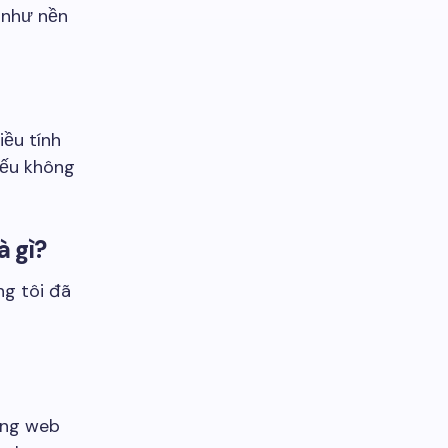
 như nền
iều tính
nếu không
à gì?
g tôi đã
ang web