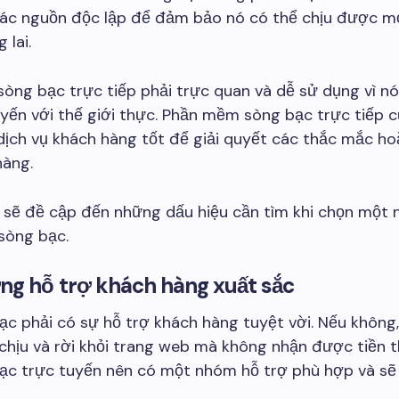
các nguồn độc lập để đảm bảo nó có thể chịu được mọ
 lai.
ng bạc trực tiếp phải trực quan và dễ sử dụng vì nó 
uyến với thế giới thực. Phần mềm sòng bạc trực tiếp 
ịch vụ khách hàng tốt để giải quyết các thắc mắc ho
hàng.
y sẽ đề cập đến những dấu hiệu cần tìm khi chọn một 
sòng bạc.
ng hỗ trợ khách hàng xuất sắc
c phải có sự hỗ trợ khách hàng tuyệt vời. Nếu không
chịu và rời khỏi trang web mà không nhận được tiền 
c trực tuyến nên có một nhóm hỗ trợ phù hợp và sẽ t