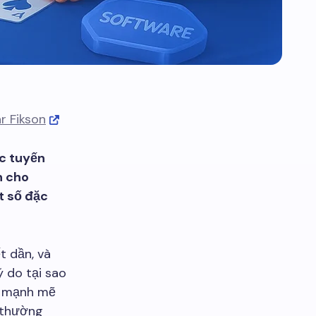
r Fikson
ực tuyến
n cho
t số đặc
t dần, và
ý do tại sao
i mạnh mẽ
 thường