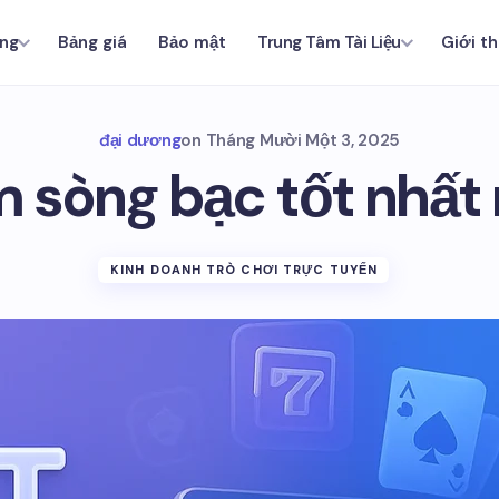
Bảng giá
Bảo mật
Giới th
ăng
Trung Tâm Tài Liệu
đại dương
on
Tháng Mười Một 3, 2025
 sòng bạc tốt nhất
KINH DOANH TRÒ CHƠI TRỰC TUYẾN