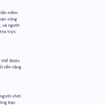
 phần mềm
 bạc cũng
, và người
ette trực
ó thể được
ới nền tảng
 người chơi
sòng bạc