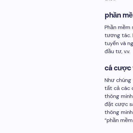
phần mề
Phần mềm sò
tương tác.
tuyến và n
đầu tư, v.v.
cá cược
Như chúng 
tất cả các 
thông minh
đặt cược sa
thông minh 
“phần mềm 