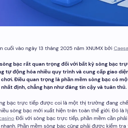
ần cuối vào ngày 13 tháng 2025 năm XNUMX bởi
Caesa
òng bạc rất quan trọng đối với bất kỳ sòng bạc tr
ng tự động hóa nhiều quy trình và cung cấp giao diệ
 chơi. Điều quan trọng là phần mềm sòng bạc có mộ
 nhất định, chẳng hạn như đáng tin cậy và tuân thủ.
ng bạc trực tiếp được coi là một thị trường đang chế
iều sòng bạc mới xuất hiện trên toàn thế giới. Đó là l
casino
Đối với sòng bạc trực tiếp, phần mềm cần phả
i nhanh. Phần mềm sòng bạc cũng phải được kiểm tra