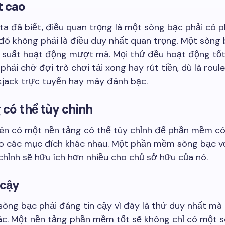
t cao
ta đã biết, điều quan trọng là một sòng bạc phải có
đó không phải là điều duy nhất quan trọng. Một sòng
u suất hoạt động mượt mà. Mọi thứ đều hoạt động tốt
phải chờ đợi trò chơi tải xong hay rút tiền, dù là roul
kjack trực tuyến hay máy đánh bạc.
 có thể tùy chỉnh
ên có một nền tảng có thể tùy chỉnh để phần mềm c
o các mục đích khác nhau. Một phần mềm sòng bạc v
chỉnh sẽ hữu ích hơn nhiều cho chủ sở hữu của nó.
 cậy
òng bạc phải đáng tin cậy vì đây là thứ duy nhất mà
ác. Một nền tảng phần mềm tốt sẽ không chỉ có một 