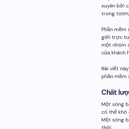
xuyên bởi 
trong tương
Phần mềm sò
giới trực t
một nhóm d
của khách 
Bài viết nà
phần mềm 
Chất lượ
Một sòng bạ
có thể khó 
Một sòng bạ
thời.