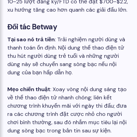
10–25 lượt đăng ký/FTD có thể đạt $700–$2.2,
xu hướng tăng cao hơn quanh các giải đấu lớn.
Đối tác Betway
Tại sao nó trả tiền
: Trải nghiệm người dùng và
thanh toán ổn định. Nội dung thể thao điện tử
thu hút người dùng trẻ tuổi và những người
dùng này sẽ chuyển sang sòng bạc nếu nội
dung của bạn hấp dẫn họ.
Mẹo chiến thuật
: Xoay vòng nội dung sáng tạo
về thể thao điện tử nhanh chóng; liên kết
chương trình khuyến mãi với ngày thi đấu; đưa
ra các chương trình đặt cược nhỏ cho người
chơi bình thường, sau đó nhắm mục tiêu lại nội
dung sòng bạc trong bản tin sau sự kiện.