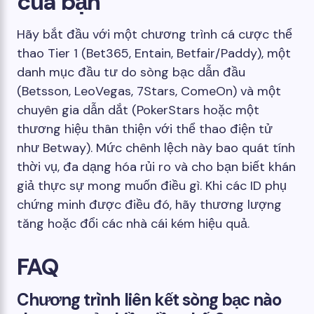
của bạn
Hãy bắt đầu với một chương trình cá cược thể
thao Tier 1 (Bet365, Entain, Betfair/Paddy), một
danh mục đầu tư do sòng bạc dẫn đầu
(Betsson, LeoVegas, 7Stars, ComeOn) và một
chuyên gia dẫn dắt (PokerStars hoặc một
thương hiệu thân thiện với thể thao điện tử
như Betway). Mức chênh lệch này bao quát tính
thời vụ, đa dạng hóa rủi ro và cho bạn biết khán
giả thực sự mong muốn điều gì. Khi các ID phụ
chứng minh được điều đó, hãy thương lượng
tăng hoặc đổi các nhà cái kém hiệu quả.
FAQ
Chương trình liên kết sòng bạc nào