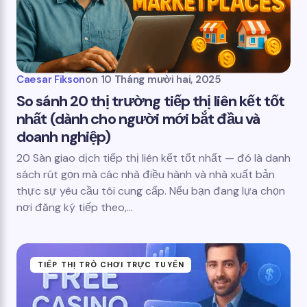
Caesar Fikson
on
10 Tháng mười hai, 2025
So sánh 20 thị trường tiếp thị liên kết tốt
nhất (dành cho người mới bắt đầu và
doanh nghiệp)
20 Sàn giao dịch tiếp thị liên kết tốt nhất — đó là danh
sách rút gọn mà các nhà điều hành và nhà xuất bản
thực sự yêu cầu tôi cung cấp. Nếu bạn đang lựa chọn
nơi đăng ký tiếp theo,…
TIẾP THỊ TRÒ CHƠI TRỰC TUYẾN