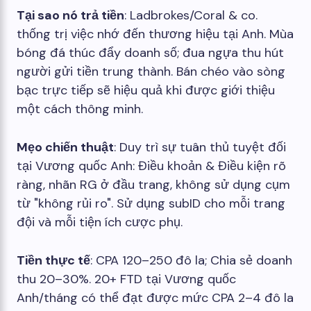
Tại sao nó trả tiền
: Ladbrokes/Coral & co.
thống trị việc nhớ đến thương hiệu tại Anh. Mùa
bóng đá thúc đẩy doanh số; đua ngựa thu hút
người gửi tiền trung thành. Bán chéo vào sòng
bạc trực tiếp sẽ hiệu quả khi được giới thiệu
một cách thông minh.
Mẹo chiến thuật
: Duy trì sự tuân thủ tuyệt đối
tại Vương quốc Anh: Điều khoản & Điều kiện rõ
ràng, nhãn RG ở đầu trang, không sử dụng cụm
từ "không rủi ro". Sử dụng subID cho mỗi trang
đội và mỗi tiện ích cược phụ.
Tiền thực tế
: CPA 120–250 đô la; Chia sẻ doanh
thu 20–30%. 20+ FTD tại Vương quốc
Anh/tháng có thể đạt được mức CPA 2–4 đô la