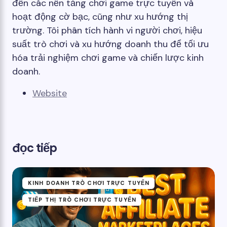
đến các nền tảng chơi game trực tuyến và
hoạt động cờ bạc, cũng như xu hướng thị
trường. Tôi phân tích hành vi người chơi, hiệu
suất trò chơi và xu hướng doanh thu để tối ưu
hóa trải nghiệm chơi game và chiến lược kinh
doanh.
Website
đọc tiếp
KINH DOANH TRÒ CHƠI TRỰC TUYẾN
TIẾP THỊ TRÒ CHƠI TRỰC TUYẾN