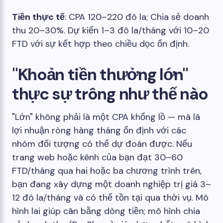
Tiền thực tế
: CPA 120–220 đô la; Chia sẻ doanh
thu 20–30%. Dự kiến ​​1–3 đô la/tháng với 10–20
FTD với sự kết hợp theo chiều dọc ổn định.
"Khoản tiền thưởng lớn"
thực sự trông như thế nào
"Lớn" không phải là một CPA khổng lồ — mà là
lợi nhuận ròng hàng tháng ổn định với các
nhóm đối tượng có thể dự đoán được. Nếu
trang web hoặc kênh của bạn đạt 30–60
FTD/tháng qua hai hoặc ba chương trình trên,
bạn đang xây dựng một doanh nghiệp trị giá 3–
12 đô la/tháng và có thể tồn tại qua thời vụ. Mô
hình lai giúp cân bằng dòng tiền; mô hình chia