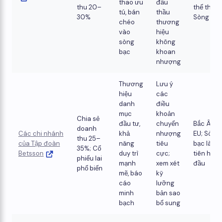
thao ưu
đấu
thu 20–
thể thao
tú, bán
thầu
30%
Sòng bạc
chéo
thương
vào
hiệu
sòng
không
bạc
khoan
nhượng
Thương
Lưu ý
hiệu
các
danh
điều
mục
khoản
Chia sẻ
đầu tư,
chuyển
Bắc Âu v
doanh
Các chi nhánh
khả
nhượng
EU; Sòng
thu 25–
của Tập đoàn
năng
tiêu
bạc là ưu
35%; Cổ
Betsson
duy trì
cực;
tiên hàn
phiếu lai
mạnh
xem xét
đầu
phổ biến
mẽ, báo
kỹ
cáo
lưỡng
minh
bản sao
bạch
bổ sung