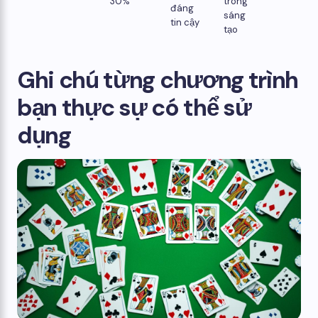
30%
trong
đáng
sáng
tin cậy
tạo
Ghi chú từng chương trình
bạn thực sự có thể sử
dụng