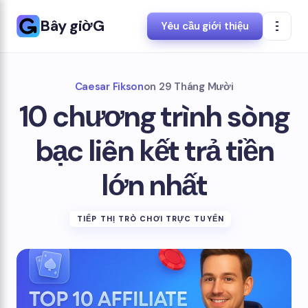
Bây giờG
Yêu cầu giới thiệu
Caesar Fikson
on
29 Tháng Mười
10 chương trình sòng
bạc liên kết trả tiền
lớn nhất
TIẾP THỊ TRÒ CHƠI TRỰC TUYẾN