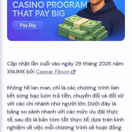
Cập nhật lần cuối vào ngày 29 tháng 2025 năm
XNUMX bởi
Caesar Fikson
Không hề lan man, chỉ là các chương trình liên
kết sòng bạc luôn trả tiền, chuyển đổi và đối xử
với các chi nhánh như người lớn. Dưới đây là
bảng so sánh nhanh với các mức ưu đãi thực
tế, sau đó là bản tóm tắt thực tế, dựa trên kinh
nghiệm về việc mỗi chương trình sẽ hoạt động