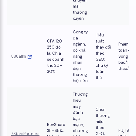
khuyến
mãi
thường
xuyên
Công ty
Hiệu
đa
CPA 120–
suất
ngành,
Phạm vi
250 đô
thay đổi
có khả
toàn cầu;
la; Chia
theo
888affili
năng
Sòng
sẻ doanh
GEO;
nhận
bạc/Thể
thu 20–
chu kỳ
diện
thao/Pok
30%
tuân
thương
thủ
hiệu lớn
Thương
hiệu
máy
Chọn
đánh
thương
bạc
hiệu
RevShare
mạnh,
theo
35–45%;
chương
EU, LATA
7StarsPartners
GEO;