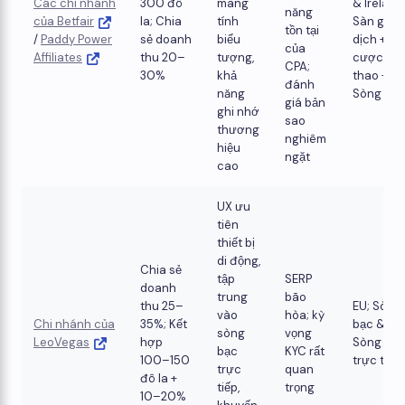
Các chi nhánh
300 đô
mang
& Ireland
năng
của Betfair
la; Chia
tính
Sàn giao
tồn tại
/
Paddy Power
sẻ doanh
biểu
dịch + Cá
của
Affiliates
thu 20–
tượng,
cược thể
CPA;
30%
khả
thao +
đánh
năng
Sòng bạc
giá bản
ghi nhớ
sao
thương
nghiêm
hiệu
ngặt
cao
UX ưu
tiên
thiết bị
di động,
Chia sẻ
tập
SERP
doanh
trung
bão
thu 25–
EU; Sòng
vào
hòa; kỳ
Chi nhánh của
35%; Kết
bạc &
sòng
vọng
LeoVegas
hợp
Sòng bạc
bạc
KYC rất
100–150
trực tiếp
trực
quan
đô la +
tiếp,
trọng
10–20%