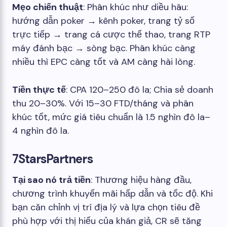
Mẹo chiến thuật
: Phân khúc như diều hâu:
hướng dẫn poker → kênh poker, trang tỷ số
trực tiếp → trang cá cược thể thao, trang RTP
máy đánh bạc → sòng bạc. Phân khúc càng
nhiều thì EPC càng tốt và AM càng hài lòng.
Tiền thực tế
: CPA 120–250 đô la; Chia sẻ doanh
thu 20–30%. Với 15–30 FTD/tháng và phân
khúc tốt, mức giá tiêu chuẩn là 1.5 nghìn đô la–
4 nghìn đô la.
7StarsPartners
Tại sao nó trả tiền
: Thương hiệu hàng đầu,
chương trình khuyến mãi hấp dẫn và tốc độ. Khi
bạn căn chỉnh vị trí địa lý và lựa chọn tiêu đề
phù hợp với thị hiếu của khán giả, CR sẽ tăng