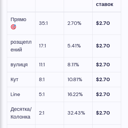
ставок
Прямо
35:1
2.70%
$2.70
розщепл
17:1
5.41%
$2.70
ений
вулиця
11:1
8.11%
$2.70
Кут
8:1
10.81%
$2.70
Line
5:1
16.22%
$2.70
Десятка/
2:1
32.43%
$2.70
Колонка