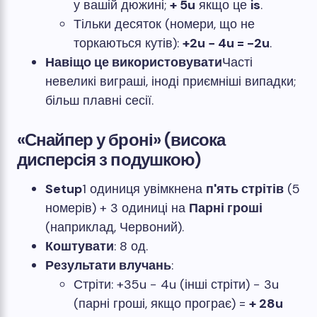
у вашій дюжині;
+ 5u
якщо це
is
.
Тільки десяток (номери, що не
торкаються кутів):
+2u − 4u = -2u
.
Навіщо це використовувати
Часті
невеликі виграші, іноді приємніші випадки;
більш плавні сесії.
«Снайпер у броні» (висока
дисперсія з подушкою)
Setup
1 одиниця увімкнена
п'ять стрітів
(5
номерів) + 3 одиниці на
Парні гроші
(наприклад, Червоний).
Коштувати
: 8 од.
Результати влучань
:
Стріти: +35u − 4u (інші стріти) − 3u
(парні гроші, якщо програє) =
+ 28u