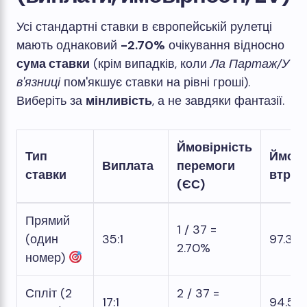
Усі стандартні ставки в європейській рулетці
мають однаковий
-2.70%
очікування відносно
сума ставки
(крім випадків, коли
Ла Партаж/У
в'язниці
пом'якшує ставки на рівні гроші).
Виберіть за
мінливість
, а не завдяки фантазії.
Ймовірність
Тип
Ймові
Виплата
перемоги
ставки
втрат
(ЄС)
Прямий
1 / 37 =
(один
35:1
97.30
2.70%
номер)
Спліт (2
2 / 37 =
17:1
94.59