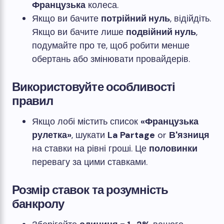
Французька
колеса.
Якщо ви бачите
потрійний нуль
, відійдіть.
Якщо ви бачите лише
подвійний нуль
,
подумайте про те, щоб робити менше
обертань або змінювати провайдерів.
Використовуйте особливості
правил
Якщо лобі містить список
«Французька
рулетка»
, шукати
La Partage
or
В'язниця
на ставки на рівні гроші. Це
половинки
перевагу за цими ставками.
Розмір ставок та розумність
банкролу