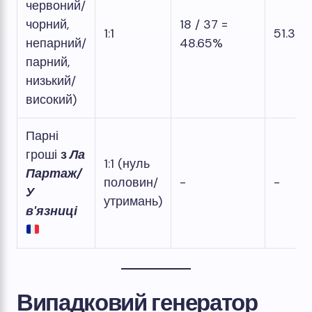
червоний/
чорний,
18 / 37 =
1:1
51.35
непарний/
48.65%
парний,
низький/
високий)
Парні
гроші
з
Ла
1:1 (нуль
Партаж/
половин/
-
-
У
утримань)
в'язниці
Випадковий генератор