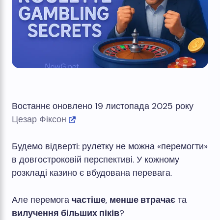
Востаннє оновлено 19 листопада 2025 року
Цезар Фіксон
Будемо відверті: рулетку не можна «перемогти»
в довгостроковій перспективі. У кожному
розкладі казино є вбудована перевага.
Але перемога
частіше
,
менше втрачає
та
вилучення більших піків
?