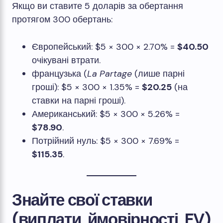
Якщо ви ставите 5 доларів за обертання
протягом 300 обертань:
Європейський: $5 × 300 × 2.70% =
$40.50
очікувані втрати.
французька (
La Partage
(лише парні
гроші): $5 × 300 × 1.35% =
$20.25
(на
ставки на парні гроші).
Американський: $5 × 300 × 5.26% =
$78.90
.
Потрійний нуль: $5 × 300 × 7.69% =
$115.35
.
Знайте свої ставки
(виплати, ймовірності, EV)