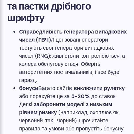
та пастки дрібного
шрифту
Справедливість генератора випадкових
чисел (ГВЧ)
Ліцензовані оператори
тестують свої генератори випадкових
чисел (RNG); живі столи контролюються, а
колеса обслуговуються. Оберіть
авторитетних постачальників, і все буде
гаразд.
бонуси
Багато сайтів
виключити рулетку
або порахуйте це за
5-20%
до ставок.
Деякі
заборонити моделі з низьким
рівнем ризику
(наприклад, охоплює як
червоний, так і чорний). Прочитайте
правила та умови або пропустіть бонусну