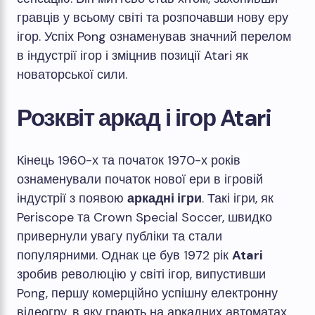
гравців у всьому світі та розпочавши нову еру
ігор. Успіх Pong ознаменував значний перелом
в індустрії ігор і зміцнив позиції Atari як
новаторської сили.
Розквіт аркад і ігор Atari
Кінець 1960-х та початок 1970-х років
ознаменували початок нової ери в ігровій
індустрії з появою
аркадні ігри
. Такі ігри, як
Periscope та Crown Special Soccer, швидко
привернули увагу публіки та стали
популярними. Однак це був 1972 рік
Atari
зробив революцію у світі ігор, випустивши
Pong, першу комерційно успішну електронну
відеогру, в яку грають на аркадних автоматах.