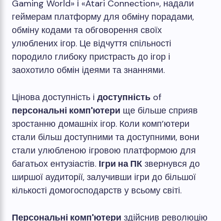
Gaming World» і «Atari Connection», надали
геймерам платформу для обміну порадами,
обміну кодами та обговорення своїх
улюблених ігор. Це відчуття спільності
породило глибоку пристрасть до ігор і
заохотило обмін ідеями та знаннями.
Цінова доступність і
доступність
of
персональні комп'ютери
ще більше сприяв
зростанню домашніх ігор. Коли комп’ютери
стали більш доступними та доступними, вони
стали улюбленою ігровою платформою для
багатьох ентузіастів.
Ігри на ПК
звернувся до
ширшої аудиторії, залучивши ігри до більшої
кількості домогосподарств у всьому світі.
Персональні комп'ютери
здійснив революцію