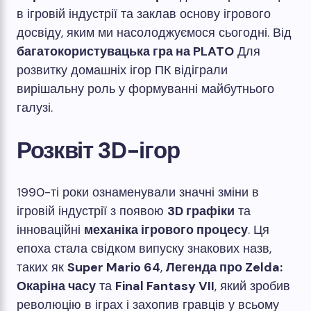
в ігровій індустрії та заклав основу ігрового
досвіду, яким ми насолоджуємося сьогодні. Від
багатокористувацька гра на PLATO
Для
розвитку домашніх ігор ПК відіграли
вирішальну роль у формуванні майбутнього
галузі.
Розквіт 3D-ігор
1990-ті роки ознаменували значні зміни в
ігровій індустрії з появою
3D графіки
та
інноваційні
механіка ігрового процесу
. Ця
епоха стала свідком випуску знакових назв,
таких як
Super Mario 64
,
Легенда про Zelda:
Окаріна часу
та
Final Fantasy VII
, який зробив
революцію в іграх і захопив гравців у всьому