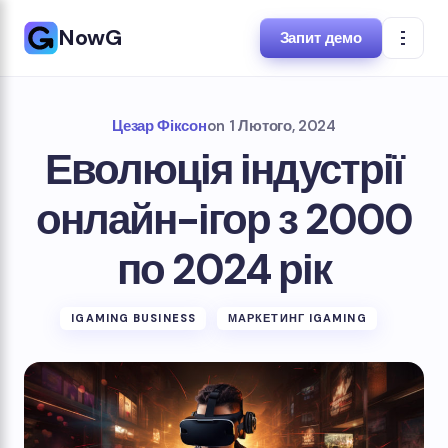
NowG
Запит демо
Цезар Фіксон
on
1 Лютого, 2024
Еволюція індустрії
онлайн-ігор з 2000
по 2024 рік
IGAMING BUSINESS
МАРКЕТИНГ IGAMING