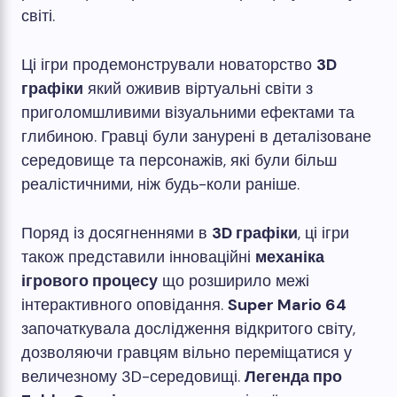
світі.
Ці ігри продемонстрували новаторство
3D
графіки
який оживив віртуальні світи з
приголомшливими візуальними ефектами та
глибиною. Гравці були занурені в деталізоване
середовище та персонажів, які були більш
реалістичними, ніж будь-коли раніше.
Поряд із досягненнями в
3D графіки
, ці ігри
також представили інноваційні
механіка
ігрового процесу
що розширило межі
інтерактивного оповідання.
Super Mario 64
започаткувала дослідження відкритого світу,
дозволяючи гравцям вільно переміщатися у
величезному 3D-середовищі.
Легенда про