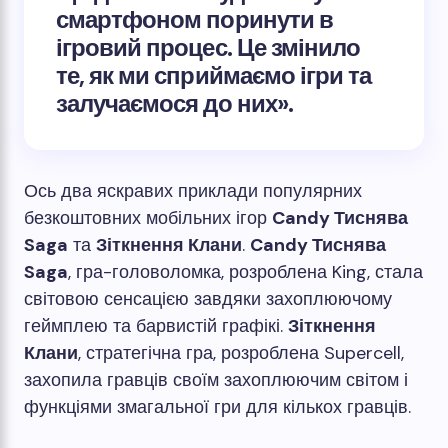
смартфоном поринути в
ігровий процес. Це змінило
те, як ми сприймаємо ігри та
залучаємося до них».
Ось два яскравих приклади популярних
безкоштовних мобільних ігор
Candy Тиснява
Saga
та
Зіткнення Клани
.
Candy Тиснява
Saga
, гра-головоломка, розроблена King, стала
світовою сенсацією завдяки захоплюючому
геймплею та барвистій графікі.
Зіткнення
Клани
, стратегічна гра, розроблена Supercell,
захопила гравців своїм захоплюючим світом і
функціями змагальної гри для кількох гравців.