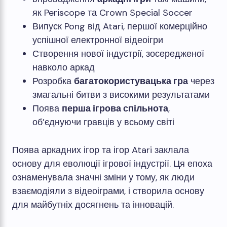
як Periscope та Crown Special Soccer
Випуск Pong від Atari, першої комерційно
успішної електронної відеоігри
Створення нової індустрії, зосередженої
навколо аркад
Розробка
багатокористувацька гра
через
змагальні битви з високими результатами
Поява
перша ігрова спільнота
,
об’єднуючи гравців у всьому світі
Поява аркадних ігор та ігор Atari заклала
основу для еволюції ігрової індустрії. Ця епоха
ознаменувала значні зміни у тому, як люди
взаємодіяли з відеоіграми, і створила основу
для майбутніх досягнень та інновацій.