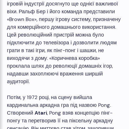
ігровій індустрії досягнуто ще однієї важливої ​​
віхи. Ральф Бер і його команда представили
«Brown Box», першу ігрову систему, призначену
для комерційного домашнього використання.
Цей революційний пристрій можна було
підключити до телевізора і дозволити людям
грати в такі ігри, як пінг-понг і шашки, не
виходячи з дому. «Коричнева коробка»
проклала шлях до революції домашніх ігор,
надавши захоплюючі враження ширшій
аудиторії.
Потім, у 1972 році, на сцену вийшла
кардинальна аркадна гра під назвою Pong.
Створений
Atari
, Pong взяв концепцію пінг-
понгу та перетворив її на піксельну аркадну
сенсацію. Він миттєво став хітом, захопивши