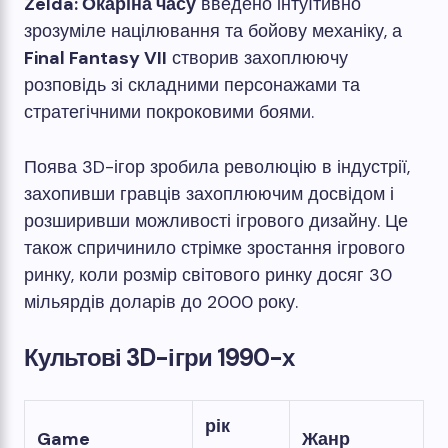
Zelda: Окаріна часу
введено інтуїтивно
зрозуміле націлювання та бойову механіку, а
Final Fantasy VII
створив захоплюючу
розповідь зі складними персонажами та
стратегічними покроковими боями.
Поява 3D-ігор зробила революцію в індустрії,
захопивши гравців захоплюючим досвідом і
розширивши можливості ігрового дизайну. Це
також спричинило стрімке зростання ігрового
ринку, коли розмір світового ринку досяг 30
мільярдів доларів до 2000 року.
Культові 3D-ігри 1990-х
рік
Game
Жанр