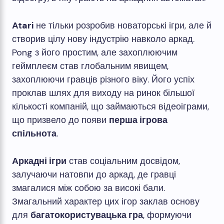
Atari
не тільки розробив новаторські ігри, але й
створив цілу нову індустрію навколо аркад.
Pong з його простим, але захоплюючим
геймплеєм став глобальним явищем,
захоплюючи гравців різного віку. Його успіх
проклав шлях для виходу на ринок більшої
кількості компаній, що займаються відеоіграми,
що призвело до появи
перша ігрова
спільнота
.
Аркадні ігри
став соціальним досвідом,
залучаючи натовпи до аркад, де гравці
змагалися між собою за високі бали.
Змагальний характер цих ігор заклав основу
для
багатокористувацька гра
, формуючи