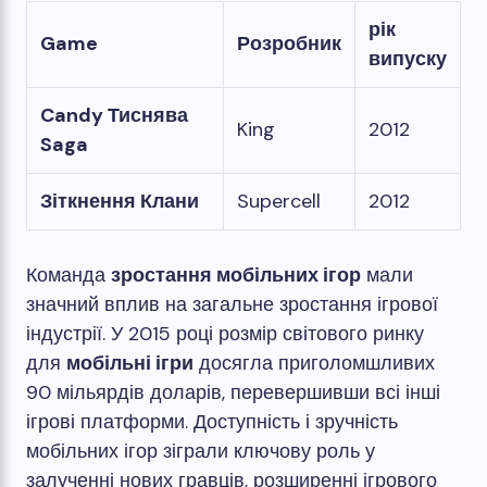
рік
Game
Розробник
випуску
Candy Тиснява
King
2012
Saga
Зіткнення Клани
Supercell
2012
Команда
зростання мобільних ігор
мали
значний вплив на загальне зростання ігрової
індустрії. У 2015 році розмір світового ринку
для
мобільні ігри
досягла приголомшливих
90 мільярдів доларів, перевершивши всі інші
ігрові платформи. Доступність і зручність
мобільних ігор зіграли ключову роль у
залученні нових гравців, розширенні ігрового