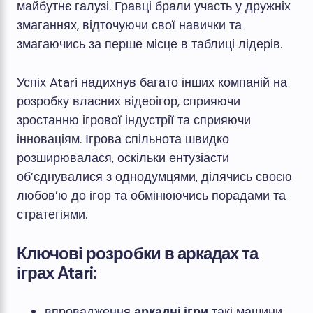
майбутнє галузі. Гравці брали участь у дружніх
змаганнях, відточуючи свої навички та
змагаючись за перше місце в таблиці лідерів.
Успіх Atari надихнув багато інших компаній на
розробку власних відеоігор, сприяючи
зростанню ігрової індустрії та сприяючи
інноваціям. Ігрова спільнота швидко
розширювалася, оскільки ентузіасти
об’єднувалися з однодумцями, ділячись своєю
любов’ю до ігор та обмінюючись порадами та
стратегіями.
Ключові розробки в аркадах та
іграх Atari:
впровадження
аркадні ігри
такі машини,