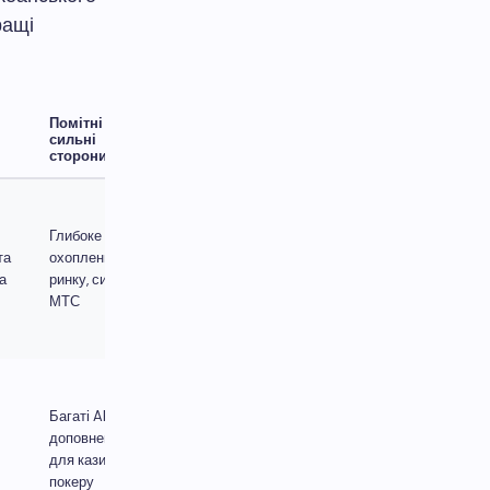
ращі
Помітні
сильні
Watchouts
сторони
Користувацький
інтерфейс, що
Глибоке
виходить за
та
охоплення
рамки віджетів,
а
ринку, сильні
може
МТС
розширити
часові шкали
Ціноутворення
для
Багаті API,
підприємств;
доповнення
потрібні
для казино/
кваліфіковані
покеру