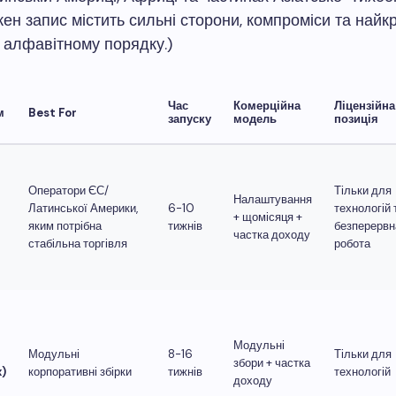
жен запис містить сильні сторони, компроміси та найк
В алфавітному порядку.)
Час
Комерційна
Ліцензійна
м
Best For
запуску
модель
позиція
Оператори ЄС/
Тільки для
Налаштування
Латинської Америки,
6-10
технологій 
+ щомісяця +
яким потрібна
тижнів
безперервн
частка доходу
стабільна торгівля
робота
Модульні
Модульні
8-16
Тільки для
збори + частка
)
корпоративні збірки
тижнів
технологій
доходу