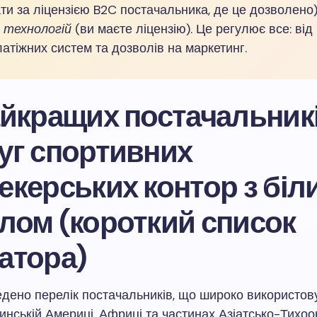
ти за ліцензією B2C постачальника, де це дозволено
 технологій
(ви маєте ліцензію). Це регулює все: від
атіжних систем та дозволів на маркетинг.
айкращих постачальник
уг спортивних
екерських контор з біл
лом (короткий список
атора)
дено перелік постачальників, що широко використов
тинській Америці, Африці та частинах Азіатсько-Тихо