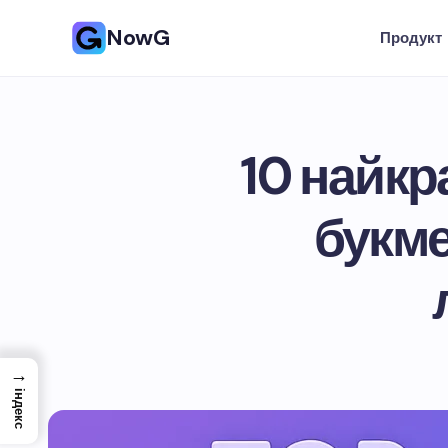
NowG
Продукт
10 найкр
букме
→
індекс