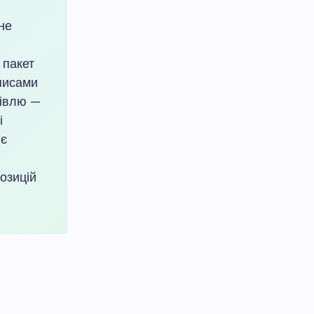
 не
 пакет
аписами
гівлю —
і
ює
озицій