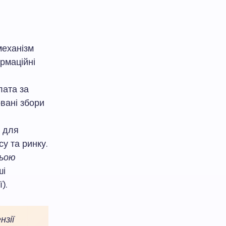
 механізм
рмаційні
лата за
вані збори
в для
у та ринку.
ньою
ші
).
нзії