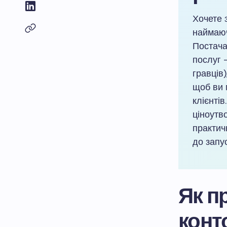
Хочете з
наймаюч
Постача
послуг 
гравців)
щоб ви 
клієнті
ціноутв
практич
до запу
Як п
конт