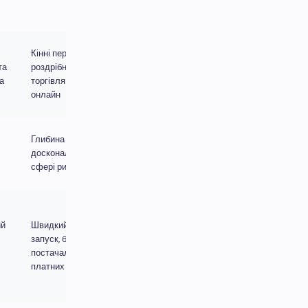
внутрішні
оператори
Кінні перегони,
Складність,
та
роздрібна
якщо вам
а
торгівля +
потрібно багато
онлайн
геоваріантів
Менший
Глибина ринку,
контроль над
досконалість у
стратегією
сфері ризиків
шансів/ризику
Шаблон
інтерфейсу
ий
Швидкий
користувача,
запуск, багато
якщо не
постачальників
вказано
платних послуг
власний
бюджет