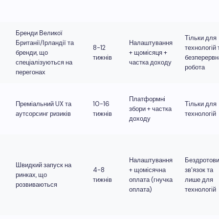
Бренди Великої
Тільки для
Британії/Ірландії та
Налаштування
8-12
технологій 
бренди, що
+ щомісяця +
тижнів
безперервн
спеціалізуються на
частка доходу
робота
перегонах
Платформні
Преміальний UX та
10-16
Тільки для
збори + частка
аутсорсинг ризиків
тижнів
технологій
доходу
Налаштування
Бездротов
Швидкий запуск на
4-8
+ щомісячна
зв'язок та
ринках, що
тижнів
оплата (гнучка
лише для
розвиваються
оплата)
технологій