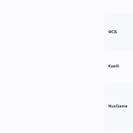
ФСБ
Камбі
NuxGame