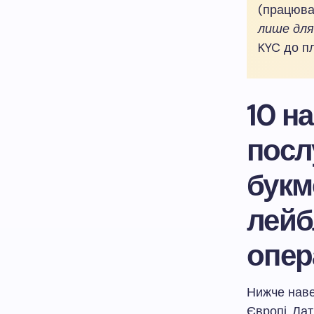
(працюва
лише для
KYC до пл
10 н
посл
букм
лейб
опер
Нижче наве
Європі, Ла