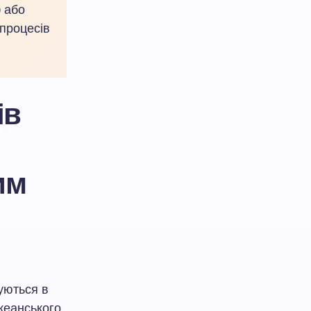
) або
 процесів
ів
им
уються в
океанського