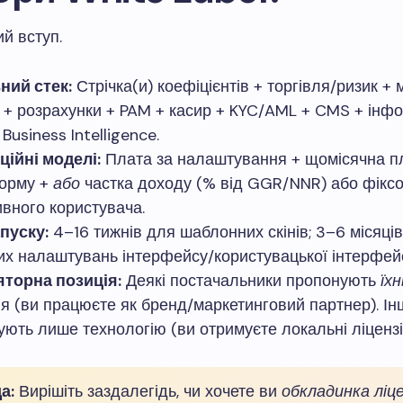
й вступ.
ний стек:
Стрічка(и) коефіцієнтів + ​​торгівля/ризик +
 + розрахунки + PAM + касир + KYC/AML + CMS + інфо
 Business Intelligence.
ійні моделі:
Плата за налаштування + щомісячна п
орму +
або
частка доходу (% від GGR/NNR) або фіксо
ивного користувача.
пуску:
4–16 тижнів для шаблонних скінів; 3–6 місяці
х налаштувань інтерфейсу/користувацької інтерфейс
яторна позиція:
Деякі постачальники пропонують
їх
ія (ви працюєте як бренд/маркетинговий партнер). Ін
ують лише технологію (ви отримуєте локальні ліцензії
а:
Вирішіть заздалегідь, чи хочете ви
обкладинка ліце