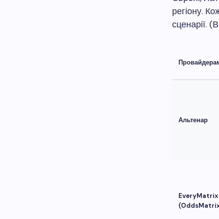
регіону. Ко
сценарії. (
Провайдера
Альтенар
EveryMatrix
(OddsMatrix