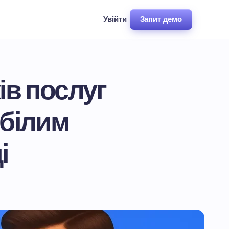
Увійти
Запит демо
ів послуг
 білим
і