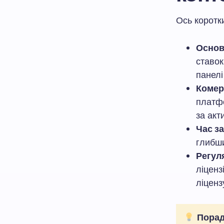
Ось коротки
Основ
ставок
панелі
Комерц
платф
за акт
Час за
глибши
Регул
ліценз
ліценз
Порад