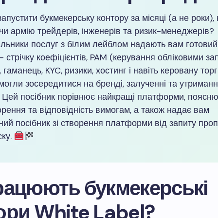
апустити букмекерську контору за місяці (а не роки),
и армію трейдерів, інженерів та ризик-менеджерів?
льники послуг з білим лейблом надають вам готовий
— стрічку коефіцієнтів, PAM (керування обліковими з
, гаманець, KYC, ризики, хостинг і навіть керовану тор
могли зосередитися на бренді, залученні та утриманн
в. Цей посібник порівнює найкращі платформи, поясн
орення та відповідність вимогам, а також надає вам
ний посібник зі створення платформи від запиту проп
ску.
рацюють букмекерські
ори White Label?