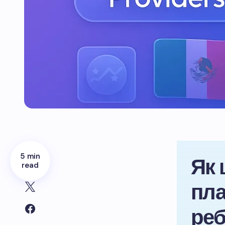
5 min
Як 
read
пла
реб