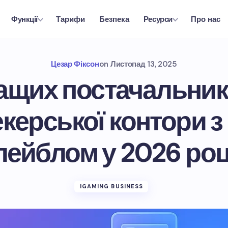
Тарифи
Безпека
Про нас
Функції
Ресурси
Цезар Фіксон
on
Листопад 13, 2025
ащих постачальник
керської контори з
лейблом у 2026 роц
IGAMING BUSINESS