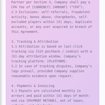
Partner per Section 3, Company shall pay a 
CPA fee of [CURRENCY] [AMOUNT] (“CPA”).

2.3 Exclusions: self-referrals, fraudulent 
activity, bonus abuse, chargebacks, self-
excluded players within [X] days, duplicate 
accounts, or any user acquired in breach of 
this Agreement.

3. Tracking & Attribution

3.1 Attribution is based on last-click 
tracking via [S2S postback / cookie] with a 
[X]-day attribution window. Company’s 
tracking platform: [PLATFORM].

3.2 In case of tracking disputes, Company’s 
logs prevail, provided Company supplies 
reasonable evidence upon request.

4. Payments & Invoicing

4.1 Payouts are calculated monthly in 
arrears and paid within [X] days of month-
end via [PAYMENT METHOD], net of taxes, 