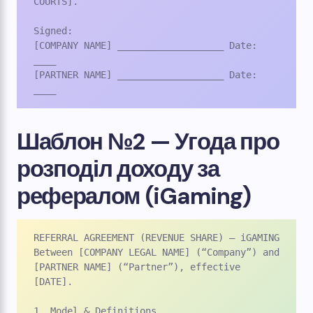
COURTS].

Signed:

[COMPANY NAME] ___________________ Date: 
____

[PARTNER NAME] ___________________ Date: 
____
Шаблон №2 — Угода про
розподіл доходу за
рефералом (iGaming)
REFERRAL AGREEMENT (REVENUE SHARE) – iGAMING

Between [COMPANY LEGAL NAME] (“Company”) and 
[PARTNER NAME] (“Partner”), effective 
[DATE].

1. Model & Definitions
