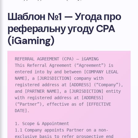
Шаблон №1 — Угода про
реферальну угоду CPA
(iGaming)
REFERRAL AGREEMENT (CPA) – iGAMING

This Referral Agreement (“Agreement”) is 
entered into by and between [COMPANY LEGAL 
NAME], a [JURISDICTION] company with 
registered address at [ADDRESS] (“Company”), 
and [PARTNER NAME], a [JURISDICTION] entity 
with registered address at [ADDRESS] 
(“Partner”), effective as of [EFFECTIVE 
DATE].

1. Scope & Appointment

1.1 Company appoints Partner on a non-
exclusive basis to refer prospective end 