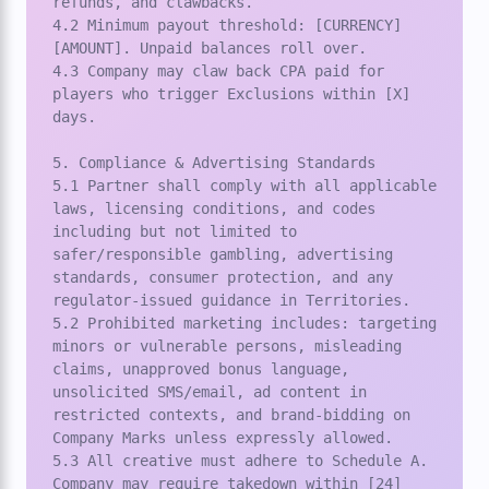
refunds, and clawbacks.

4.2 Minimum payout threshold: [CURRENCY] 
[AMOUNT]. Unpaid balances roll over.

4.3 Company may claw back CPA paid for 
players who trigger Exclusions within [X] 
days.

5. Compliance & Advertising Standards

5.1 Partner shall comply with all applicable 
laws, licensing conditions, and codes 
including but not limited to 
safer/responsible gambling, advertising 
standards, consumer protection, and any 
regulator-issued guidance in Territories.

5.2 Prohibited marketing includes: targeting 
minors or vulnerable persons, misleading 
claims, unapproved bonus language, 
unsolicited SMS/email, ad content in 
restricted contexts, and brand-bidding on 
Company Marks unless expressly allowed.

5.3 All creative must adhere to Schedule A. 
Company may require takedown within [24] 