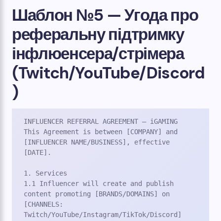
Шаблон №5 — Угода про
реферальну підтримку
інфлюенсера/стрімера
(Twitch/YouTube/Discord
)
INFLUENCER REFERRAL AGREEMENT – iGAMING

This Agreement is between [COMPANY] and 
[INFLUENCER NAME/BUSINESS], effective 
[DATE].

1. Services

1.1 Influencer will create and publish 
content promoting [BRANDS/DOMAINS] on 
[CHANNELS: 
Twitch/YouTube/Instagram/TikTok/Discord] 