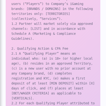
users (“Players”) to Company’s iGaming 
brands: [BRANDS / DOMAINS] in the following 
territories only: [TERRITORIES] 
(collectively, “Services”).

1.2 Partner will market solely via approved 
channels: [LIST] and in accordance with 
Schedule A (Marketing & Compliance 
Guidelines).

2. Qualifying Action & CPA Fee

2.1 A “Qualifying Player” means an 
individual who: (a) is 18+ (or higher local 
age), (b) resides in an approved Territory, 
(c) is a new user with no prior account at 
any Company brand, (d) completes 
registration and KYC, (e) makes a first 
deposit of at least [MIN DEPOSIT] within [X] 
days of click, and (f) places at least 
[BET/WAGER CRITERIA] as applicable to 
[VERTICALS].

2.2 For each Qualifying Player attributed to 