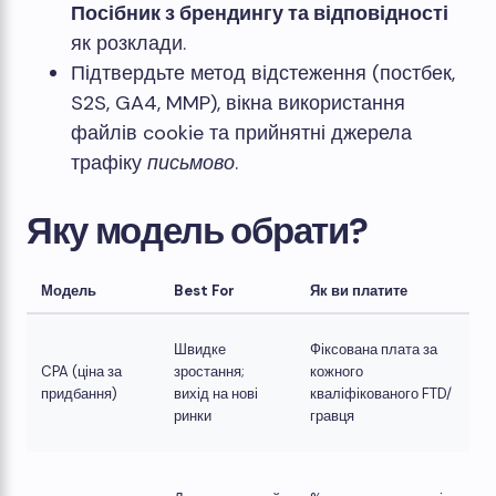
Посібник з брендингу та відповідності
як розклади.
Підтвердьте метод відстеження (постбек,
S2S, GA4, MMP), вікна використання
файлів cookie та прийнятні джерела
трафіку
письмово
.
Яку модель обрати?
Модель
Best For
Як ви платите
Швидке
Фіксована плата за
CPA (ціна за
зростання;
кожного
придбання)
вихід на нові
кваліфікованого FTD/
ринки
гравця