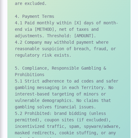
are excluded.

4. Payment Terms

4.1 Paid monthly within [X] days of month-
end via [METHOD], net of taxes and 
adjustments. Threshold: [AMOUNT].

4.2 Company may withhold payment where 
reasonable suspicion of breach, fraud, or 
regulatory risk exists.

5. Compliance, Responsible Gambling & 
Prohibitions

5.1 Strict adherence to ad codes and safer 
gambling messaging in each Territory. No 
interest-based targeting of minors or 
vulnerable demographics. No claims that 
gambling solves financial issues.

5.2 Prohibited: brand bidding (unless 
permitted), coupon sites (if excluded), 
incentivized traffic, spam, spyware/adware, 
masked redirects, cookie stuffing, or any 