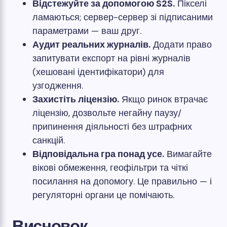
Відстежуйте за допомогою S2S.
Пікселі
ламаються; сервер-сервер зі підписаними
параметрами — ваш друг.
Аудит реальних журналів.
Додати право
запитувати експорт на рівні журналів
(хешовані ідентифікатори) для
узгодження.
Захистіть ліцензію.
Якщо ринок втрачає
ліцензію, дозвольте негайну паузу/
припинення діяльності без штрафних
санкцій.
Відповідальна гра понад усе.
Вимагайте
вікові обмеження, геофільтри та чіткі
посилання на допомогу. Це правильно — і
регуляторні органи це помічають.
Висновок