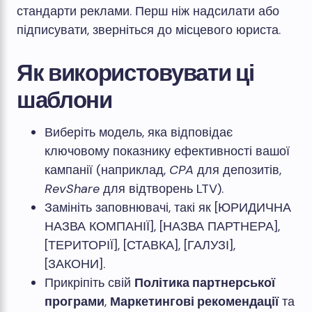
стандарти реклами. Перш ніж надсилати або
підписувати, зверніться до місцевого юриста.
Як використовувати ці
шаблони
Виберіть модель, яка відповідає
ключовому показнику ефективності вашої
кампанії (наприклад,
CPA
для депозитів,
RevShare
для відтворень LTV).
Замініть заповнювачі, такі як [ЮРИДИЧНА
НАЗВА КОМПАНІЇ], [НАЗВА ПАРТНЕРА],
[ТЕРИТОРІЇ], [СТАВКА], [ГАЛУЗІ],
[ЗАКОНИ].
Прикріпіть свій
Політика партнерської
програми
,
Маркетингові рекомендації
та