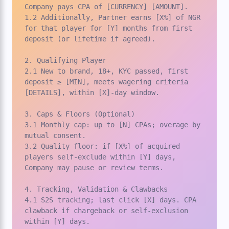
Company pays CPA of [CURRENCY] [AMOUNT].

1.2 Additionally, Partner earns [X%] of NGR 
for that player for [Y] months from first 
deposit (or lifetime if agreed).

2. Qualifying Player

2.1 New to brand, 18+, KYC passed, first 
deposit ≥ [MIN], meets wagering criteria 
[DETAILS], within [X]-day window.

3. Caps & Floors (Optional)

3.1 Monthly cap: up to [N] CPAs; overage by 
mutual consent.

3.2 Quality floor: if [X%] of acquired 
players self-exclude within [Y] days, 
Company may pause or review terms.

4. Tracking, Validation & Clawbacks

4.1 S2S tracking; last click [X] days. CPA 
clawback if chargeback or self-exclusion 
within [Y] days.
