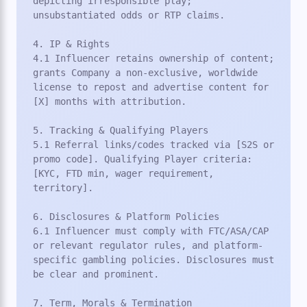
depicting irresponsible play; 
unsubstantiated odds or RTP claims.

4. IP & Rights

4.1 Influencer retains ownership of content; 
grants Company a non-exclusive, worldwide 
license to repost and advertise content for 
[X] months with attribution.

5. Tracking & Qualifying Players

5.1 Referral links/codes tracked via [S2S or 
promo code]. Qualifying Player criteria: 
[KYC, FTD min, wager requirement, 
territory].

6. Disclosures & Platform Policies

6.1 Influencer must comply with FTC/ASA/CAP 
or relevant regulator rules, and platform-
specific gambling policies. Disclosures must 
be clear and prominent.

7. Term, Morals & Termination
