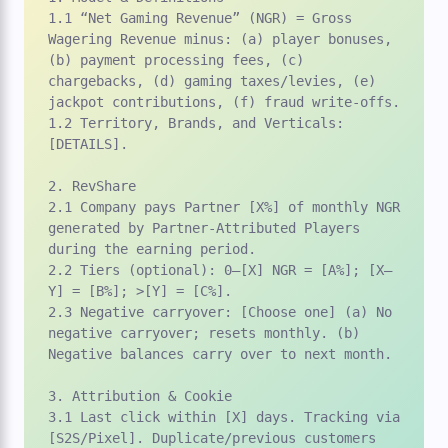
1.1 “Net Gaming Revenue” (NGR) = Gross 
Wagering Revenue minus: (a) player bonuses, 
(b) payment processing fees, (c) 
chargebacks, (d) gaming taxes/levies, (e) 
jackpot contributions, (f) fraud write-offs.

1.2 Territory, Brands, and Verticals: 
[DETAILS].

2. RevShare

2.1 Company pays Partner [X%] of monthly NGR 
generated by Partner-Attributed Players 
during the earning period.

2.2 Tiers (optional): 0–[X] NGR = [A%]; [X–
Y] = [B%]; >[Y] = [C%].

2.3 Negative carryover: [Choose one] (a) No 
negative carryover; resets monthly. (b) 
Negative balances carry over to next month.

3. Attribution & Cookie

3.1 Last click within [X] days. Tracking via 
[S2S/Pixel]. Duplicate/previous customers 