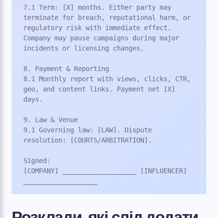
7.1 Term: [X] months. Either party may 
terminate for breach, reputational harm, or 
regulatory risk with immediate effect. 
Company may pause campaigns during major 
incidents or licensing changes.

8. Payment & Reporting

8.1 Monthly report with views, clicks, CTR, 
geo, and content links. Payment net [X] 
days.

9. Law & Venue

9.1 Governing law: [LAW]. Dispute 
resolution: [COURTS/ARBITRATION].

Signed:

[COMPANY] ___________________ [INFLUENCER] 
___________________
Розклади, які слід додати