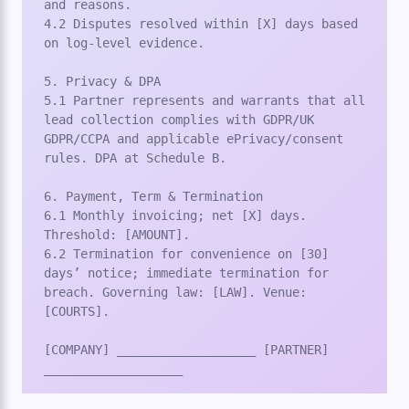
and reasons.

4.2 Disputes resolved within [X] days based 
on log-level evidence.

5. Privacy & DPA

5.1 Partner represents and warrants that all 
lead collection complies with GDPR/UK 
GDPR/CCPA and applicable ePrivacy/consent 
rules. DPA at Schedule B.

6. Payment, Term & Termination

6.1 Monthly invoicing; net [X] days. 
Threshold: [AMOUNT].

6.2 Termination for convenience on [30] 
days’ notice; immediate termination for 
breach. Governing law: [LAW]. Venue: 
[COURTS].

[COMPANY] ___________________ [PARTNER] 
___________________