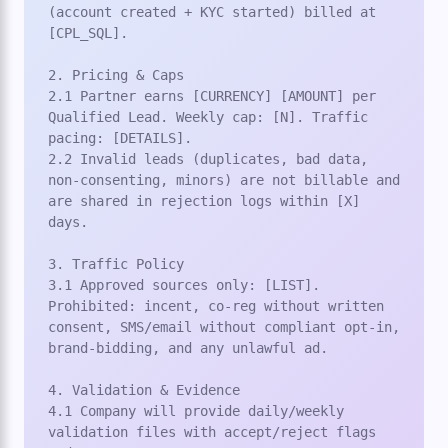
(account created + KYC started) billed at 
[CPL_SQL].

2. Pricing & Caps

2.1 Partner earns [CURRENCY] [AMOUNT] per 
Qualified Lead. Weekly cap: [N]. Traffic 
pacing: [DETAILS].

2.2 Invalid leads (duplicates, bad data, 
non-consenting, minors) are not billable and 
are shared in rejection logs within [X] 
days.

3. Traffic Policy

3.1 Approved sources only: [LIST]. 
Prohibited: incent, co-reg without written 
consent, SMS/email without compliant opt-in, 
brand-bidding, and any unlawful ad.

4. Validation & Evidence

4.1 Company will provide daily/weekly 
validation files with accept/reject flags 