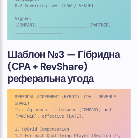
8.2 Governing Law: [LAW / VENUE].

Signed:

[COMPANY] ___________________ [PARTNER] 
___________________
Шаблон №3 — Гібридна
(CPA + RevShare)
реферальна угода
REFERRAL AGREEMENT (HYBRID: CPA + REVENUE 
SHARE)

This Agreement is between [COMPANY] and 
[PARTNER], effective [DATE].

1. Hybrid Compensation

1.1 For each Qualifying Player (Section 2), 