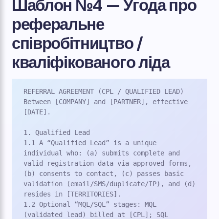
Шаблон №4 — Угода про
реферальне
співробітництво /
кваліфікованого ліда
REFERRAL AGREEMENT (CPL / QUALIFIED LEAD)

Between [COMPANY] and [PARTNER], effective 
[DATE].

1. Qualified Lead

1.1 A “Qualified Lead” is a unique 
individual who: (a) submits complete and 
valid registration data via approved forms, 
(b) consents to contact, (c) passes basic 
validation (email/SMS/duplicate/IP), and (d) 
resides in [TERRITORIES].

1.2 Optional “MQL/SQL” stages: MQL 
(validated lead) billed at [CPL]; SQL 