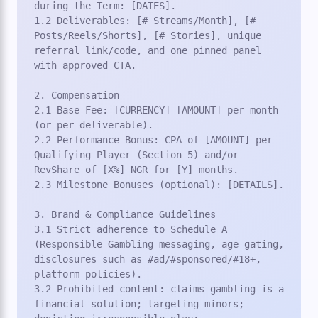
during the Term: [DATES].

1.2 Deliverables: [# Streams/Month], [# 
Posts/Reels/Shorts], [# Stories], unique 
referral link/code, and one pinned panel 
with approved CTA.

2. Compensation

2.1 Base Fee: [CURRENCY] [AMOUNT] per month 
(or per deliverable).

2.2 Performance Bonus: CPA of [AMOUNT] per 
Qualifying Player (Section 5) and/or 
RevShare of [X%] NGR for [Y] months.

2.3 Milestone Bonuses (optional): [DETAILS].

3. Brand & Compliance Guidelines

3.1 Strict adherence to Schedule A 
(Responsible Gambling messaging, age gating, 
disclosures such as #ad/#sponsored/#18+, 
platform policies).

3.2 Prohibited content: claims gambling is a 
financial solution; targeting minors; 