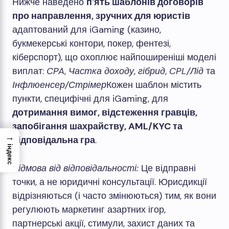
Нижче наведено
п'ять шаблонів договорів
про направлення, зручних для юристів
адаптований для iGaming (казино,
букмекерські контори, покер, фентезі,
кіберспорт), що охоплює найпоширеніші моделі
виплат:
CPA
,
Частка доходу
,
гібрид
,
CPL/Лід
та
Інфлюенсер/Стрімер
Кожен шаблон містить
пункти, специфічні для iGaming, для
дотримання вимог, відстеження гравців,
запобігання шахрайству, AML/KYC та
→
відповідальна гра
.
індекс
Відмова від відповідальності:
Це відправні
точки, а не юридичні консультації. Юрисдикції
відрізняються (і часто змінюються) тим, як вони
регулюють маркетинг азартних ігор,
партнерські акції, стимули, захист даних та