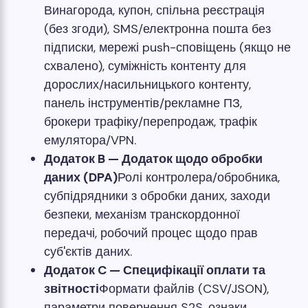
Винагорода, купон, спільна реєстрація
(без згоди), SMS/електронна пошта без
підписки, мережі push-сповіщень (якщо не
схвалено), суміжність контенту для
дорослих/насильницького контенту,
панель інструментів/рекламне ПЗ,
брокери трафіку/перепродаж, трафік
емулятора/VPN.
Додаток B — Додаток щодо обробки
даних (DPA)
Ролі контролера/обробника,
субпідрядники з обробки даних, заходи
безпеки, механізм транскордонної
передачі, робочий процес щодо прав
суб'єктів даних.
Додаток C — Специфікації оплати та
звітності
Формати файлів (CSV/JSON),
параметри повернення S2S, ознаки