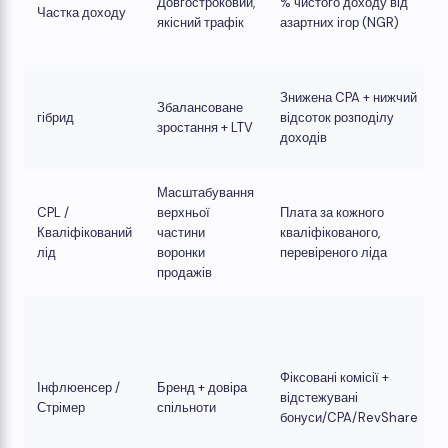
Довгостроковий,
% чистого доходу від
Частка доходу
якісний трафік
азартних ігор (NGR)
Знижена CPA + нижчий
Збалансоване
гібрид
відсоток розподілу
зростання + LTV
доходів
Масштабування
CPL /
верхньої
Плата за кожного
Кваліфікований
частини
кваліфікованого,
лід
воронки
перевіреного ліда
продажів
Фіксовані комісії +
Інфлюенсер /
Бренд + довіра
відстежувані
Стрімер
спільноти
бонуси/CPA/RevShare