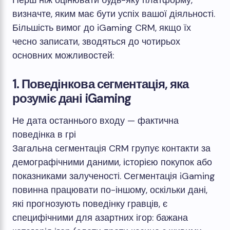
Перш ніж оцінювати будь-яку платформу,
визначте, яким має бути успіх вашої діяльності.
Більшість вимог до iGaming CRM, якщо їх
чесно записати, зводяться до чотирьох
основних можливостей:
1. Поведінкова сегментація, яка
розуміє дані iGaming
Не дата останнього входу — фактична
поведінка в грі
Загальна сегментація CRM групує контакти за
демографічними даними, історією покупок або
показниками залученості. Сегментація iGaming
повинна працювати по-іншому, оскільки дані,
які прогнозують поведінку гравців, є
специфічними для азартних ігор: бажана