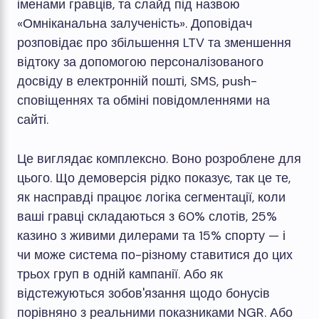
іменами гравців, та слайд під назвою
«Омніканальна залученість». Доповідач
розповідає про збільшення LTV та зменшення
відтоку за допомогою персоналізованого
досвіду в електронній пошті, SMS, push-
сповіщеннях та обміні повідомленнями на
сайті.
Це виглядає комплексно. Воно розроблене для
цього. Що демоверсія рідко показує, так це те,
як насправді працює логіка сегментації, коли
ваші гравці складаються з 60% слотів, 25%
казино з живими дилерами та 15% спорту — і
чи може система по-різному ставитися до цих
трьох груп в одній кампанії. Або як
відстежуються зобов'язання щодо бонусів
порівняно з реальними показниками NGR. Або