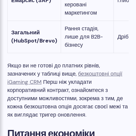
Емарсис (SAP)
глибок
керовані
маркетингом
Рання стадія,
Загальний
лише для B2B-
Дрібни
(HubSpot/Brevo)
бізнесу
Якщо ви не готові до платних рівнів,
зазначених у таблиці вище,
безкоштовні опції
iGaming CRM
Перш ніж укладати
корпоративний контракт, ознайомтеся з
доступними можливостями, зокрема з тим, де
кожна безкоштовна опція досягає своєї межі та
як виглядає тригер оновлення.
Питання економіки