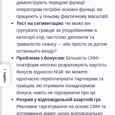
демонструють передові функції;
операторам потрібні основні функції, які
працюють у їхньому фактичному масштабі
Тест на сегментацію:
Чи може він
групувати гравців за уподобаннями в
категорії ігор, частотою депозитів та
тривалістю сеансу — або просто за датою
останнього входу?
Проблема з бонусом:
Більшість CRM-
платформ неточно розраховують вартість
→
бонусів відносно NGR; ви можете
індекс
одночасно переплачувати партнерам та
гравцям, які отримали понаднормові
бонуси, навіть не підозрюючи про це.
Розрив у відповідальній азартній грі:
Рекламне таргетування на основі CRM та
дотримання вимог щодо відповідальної