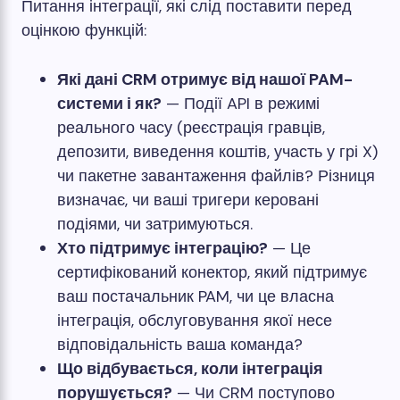
Питання інтеграції, які слід поставити перед
оцінкою функцій:
Які дані CRM отримує від нашої PAM-
системи і як?
— Події API в режимі
реального часу (реєстрація гравців,
депозити, виведення коштів, участь у грі X)
чи пакетне завантаження файлів? Різниця
визначає, чи ваші тригери керовані
подіями, чи затримуються.
Хто підтримує інтеграцію?
— Це
сертифікований конектор, який підтримує
ваш постачальник PAM, чи це власна
інтеграція, обслуговування якої несе
відповідальність ваша команда?
Що відбувається, коли інтеграція
порушується?
— Чи CRM поступово