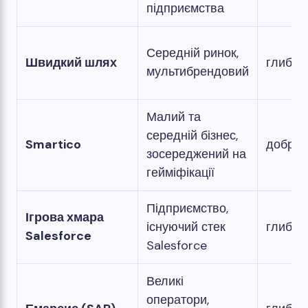
підприємства
Середній ринок,
Швидкий шлях
глибок
мультибрендовий
Малий та
середній бізнес,
Smartico
добре
зосереджений на
гейміфікації
Підприємство,
Ігрова хмара
існуючий стек
глибок
Salesforce
Salesforce
Великі
оператори,