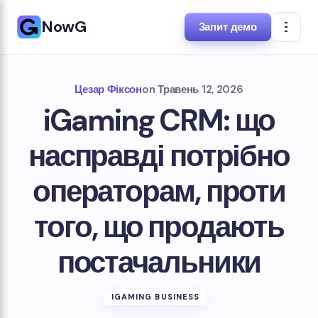
NowG
Запит демо
Цезар Фіксон
on
Травень 12, 2026
iGaming CRM: що
насправді потрібно
операторам, проти
того, що продають
постачальники
IGAMING BUSINESS