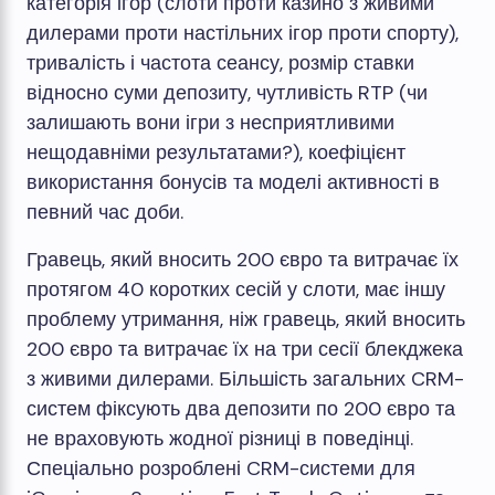
категорія ігор (слоти проти казино з живими
дилерами проти настільних ігор проти спорту),
тривалість і частота сеансу, розмір ставки
відносно суми депозиту, чутливість RTP (чи
залишають вони ігри з несприятливими
нещодавніми результатами?), коефіцієнт
використання бонусів та моделі активності в
певний час доби.
Гравець, який вносить 200 євро та витрачає їх
протягом 40 коротких сесій у слоти, має іншу
проблему утримання, ніж гравець, який вносить
200 євро та витрачає їх на три сесії блекджека
з живими дилерами. Більшість загальних CRM-
систем фіксують два депозити по 200 євро та
не враховують жодної різниці в поведінці.
Спеціально розроблені CRM-системи для