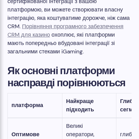
сертифікованої інтеграції з вашою
платформою, ви можете створювати власну
інтеграцію, яка коштуватиме дорожче, ніж сама
CRM.
Порівняння програмного забезпечення
CRM для казино
охоплює, які платформи
мають попередньо вбудовані інтеграції зі
загальними стеками iGaming.
Як основні платформи
насправді порівнюються
Найкраще
Глиби
платформа
підходить
сегмен
Великі
Оптимове
оператори,
глибок