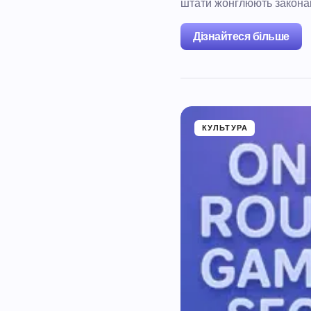
штати жонглюють законам
Дізнайтеся більше
КУЛЬТУРА