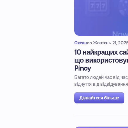
Океан
on
Жовтень 21, 202
10 найкращих сай
що використовую
Pinoy
Багато людей час від ча
відчуття від відвідуванн
Дізнайтеся більше