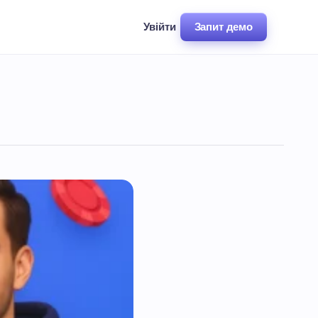
Увійти
Запит демо