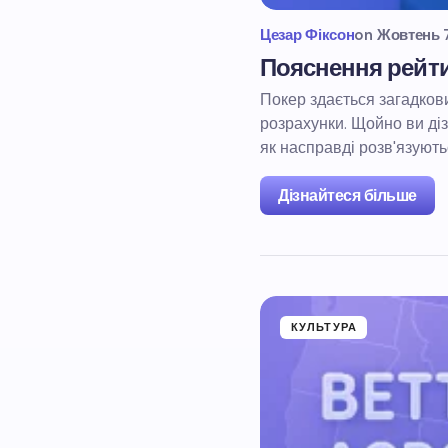
Цезар Фіксон
on
Жовтень 7
Пояснення рейтин
Покер здається загадков
розрахунки. Щойно ви діз
як насправді розв'язують
Дізнайтеся більше
КУЛЬТУРА