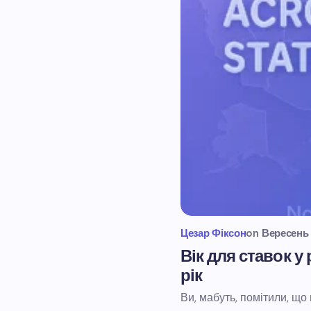
Цезар Фіксон
on
Вересень 
Вік для ставок 
рік
Ви, мабуть, помітили, що