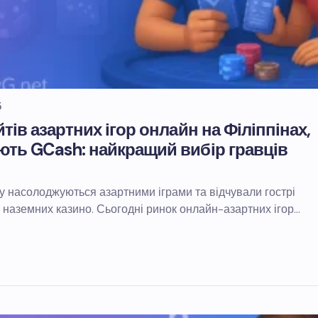
5
тів азартних ігор онлайн на Філіппінах,
ть GCash: найкращий вибір гравців
су насолоджуються азартними іграми та відчували гострі
я наземних казино. Сьогодні ринок онлайн-азартних ігор…