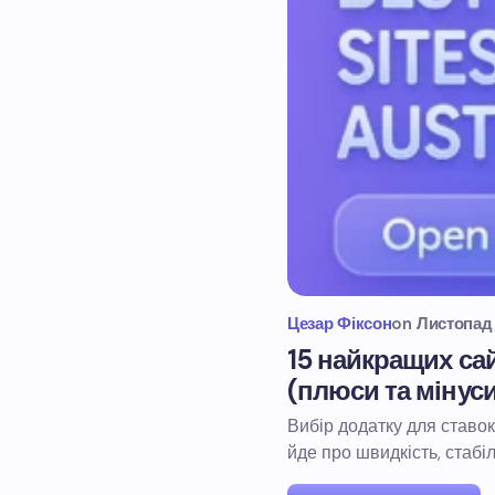
Цезар Фіксон
on
Листопад 
15 найкращих сай
(плюси та мінуси
Вибір додатку для ставок
йде про швидкість, стабіл