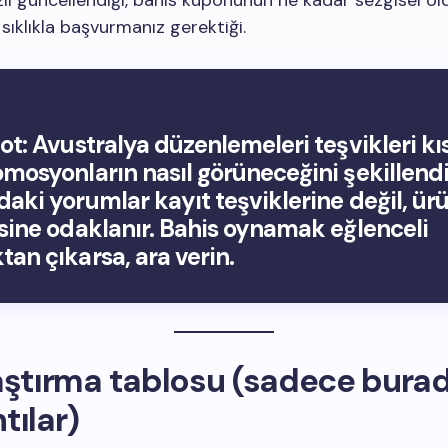
zlı güncellendiği, bahis kuponunun ne kadar sezgisel o
sıklıkla başvurmanız gerektiği.
ot: Avustralya düzenlemeleri teşvikleri kıs
mosyonların nasıl görüneceğini şekillendir
daki yorumlar kayıt teşviklerine değil, ür
esine odaklanır. Bahis oynamak eğlenceli
an çıkarsa, ara verin.
aştırma tablosu (sadece bura
tılar)