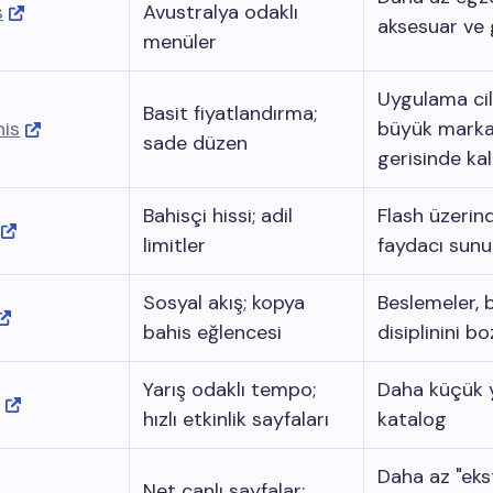
s
Avustralya odaklı
aksesuar ve 
menüler
Uygulama cil
Basit fiyatlandırma;
is
büyük marka
sade düzen
gerisinde kal
Bahisçi hissi; adil
Flash üzerin
limitler
faydacı sun
Sosyal akış; kopya
Beslemeler, 
bahis eğlencesi
disiplinini bo
Yarış odaklı tempo;
Daha küçük y
hızlı etkinlik sayfaları
katalog
Daha az "eks
Net canlı sayfalar;