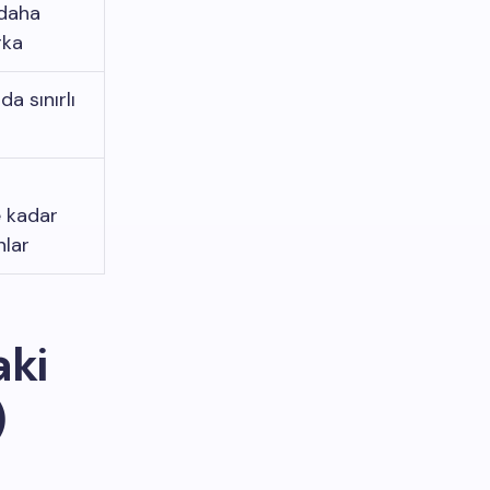
 daha
rka
a sınırlı
e kadar
nlar
aki
)