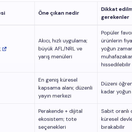
Dikkat edil
esi
Öne çıkan nedir
gerekenler
Popüler favo
Akıcı, hızlı uygulama;
ürünlerin fiya
t
büyük AFL/NRL ve
yoğun zaman
yarış menüleri
muhafazaka
hissedilebilir
En geniş küresel
Düzeni öğre
kapsama alanı; düzenli
kadar yoğun
yayın merkezi
Perakende + dijital
Sabit oranlı 
ekosistem; tote
küresel devle
seçenekleri
bırakabilir