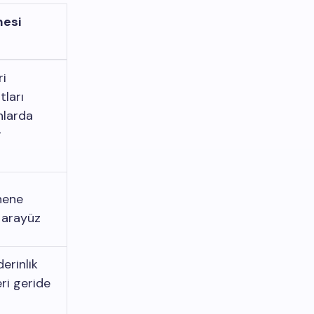
mesi
ri
tları
larda
r
nene
 arayüz
derinlik
ri geride