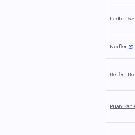
Ladbroke
Ned'ler
Betfair Bo
Puan Bahi