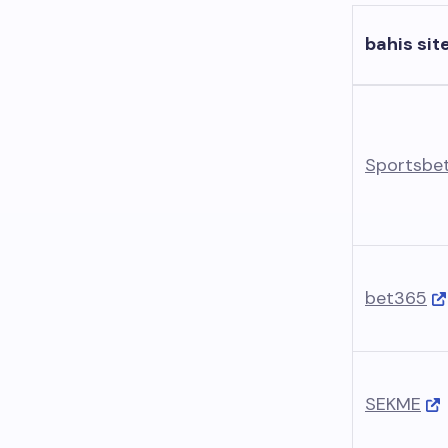
bahis sit
Sportsbe
bet365
SEKME