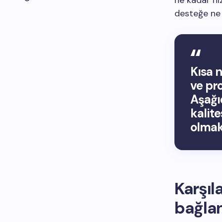
ne kadar hı
desteğe ne 
Kısa n
ve pro
Aşağı
kalit
olmakt
Karşıl
bağlan