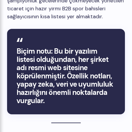
şampiyonluk gecelerinde çökmeyecek yönetilen
ticaret için hazır yirmi B2B spor bahisleri
sağlayıcısının kısa listesi yer almaktadır.
Biçim notu: Bu bir yazılım
listesi olduğundan, her şirket
adı resmi web sitesine
köprülenmiştir. Özellik notları,
yapay zeka, veri ve uyumluluk
hazırlığını önemli noktalarda
vurgular.