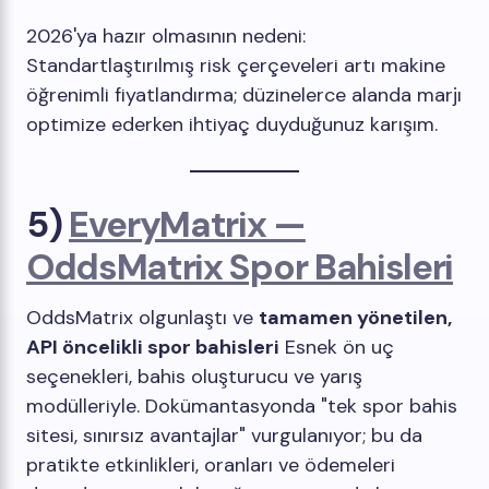
2026'ya hazır olmasının nedeni:
Standartlaştırılmış risk çerçeveleri artı makine
öğrenimli fiyatlandırma; düzinelerce alanda marjı
optimize ederken ihtiyaç duyduğunuz karışım.
5)
EveryMatrix —
OddsMatrix Spor Bahisleri
OddsMatrix olgunlaştı ve
tamamen yönetilen,
API öncelikli spor bahisleri
Esnek ön uç
seçenekleri, bahis oluşturucu ve yarış
modülleriyle. Dokümantasyonda "tek spor bahis
sitesi, sınırsız avantajlar" vurgulanıyor; bu da
pratikte etkinlikleri, oranları ve ödemeleri