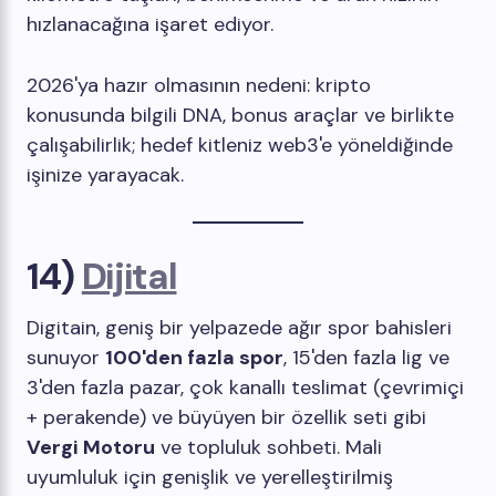
hızlanacağına işaret ediyor.
2026'ya hazır olmasının nedeni: kripto
konusunda bilgili DNA, bonus araçlar ve birlikte
çalışabilirlik; hedef kitleniz web3'e yöneldiğinde
işinize yarayacak.
14)
Dijital
Digitain, geniş bir yelpazede ağır spor bahisleri
sunuyor
100'den fazla spor
, 15'den fazla lig ve
3'den fazla pazar, çok kanallı teslimat (çevrimiçi
+ perakende) ve büyüyen bir özellik seti gibi
Vergi Motoru
ve topluluk sohbeti. Mali
uyumluluk için genişlik ve yerelleştirilmiş