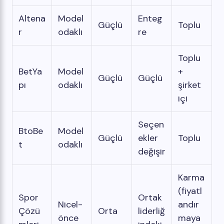
Altena
Model
Enteg
Güçlü
Toplu
r
odaklı
re
Toplu
BetYa
Model
+
Güçlü
Güçlü
pı
odaklı
şirket
içi
Seçen
BtoBe
Model
Güçlü
ekler
Toplu
t
odaklı
değişir
Karma
(fiyatl
Spor
Ortak
Nicel-
andır
Çözü
Orta
liderliğ
önce
maya