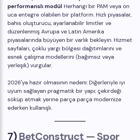
performanslı modül
Herhangi bir PAM veya ön
uca entegre olabilen bir platform. Hızlı piyasalar,
bahis oluşturucu, ayarlanabilir limitler ve
düzenlenmiş Avrupa ve Latin Amerika
piyasalarında büyüyen bir varlık bekleyin. Hizmet
sayfaları, çoklu yargı bölgesi dağıtımlarını ve
esnek çalışma modellerini (bağımsız veya
yerleşik) vurgular.
2026'ya hazır olmasının nedeni: Diğerleriyle iyi
uyum sağlayan pragmatik bir yapı; çekirdeği
söküp atmak yerine parça parça modernize
ederken kullanışlı.
7)
BetConstruct — Spor