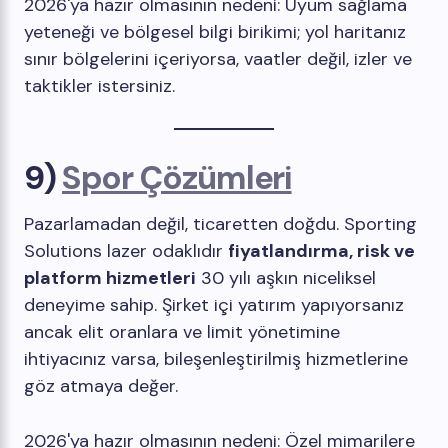
2026'ya hazır olmasının nedeni: Uyum sağlama
yeteneği ve bölgesel bilgi birikimi; yol haritanız
sınır bölgelerini içeriyorsa, vaatler değil, izler ve
taktikler istersiniz.
9)
Spor Çözümleri
Pazarlamadan değil, ticaretten doğdu. Sporting
Solutions lazer odaklıdır
fiyatlandırma, risk ve
platform hizmetleri
30 yılı aşkın niceliksel
deneyime sahip. Şirket içi yatırım yapıyorsanız
ancak elit oranlara ve limit yönetimine
ihtiyacınız varsa, bileşenleştirilmiş hizmetlerine
göz atmaya değer.
2026'ya hazır olmasının nedeni: Özel mimarilere