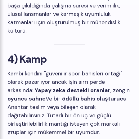
başa çıkıldığında çalışma süresi ve verimlilik;
ulusal lansmanlar ve karmaşık uyumluluk
katmanları için oluşturulmuş bir mühendislik
kültürü.
4)
Kamp
Kambi kendini "güvenilir spor bahisleri ortağı"
olarak pazarlıyor ancak işin sırrı perde
arkasında:
Yapay zeka destekli oranlar
, zengin
oyuncu sahne
Ve bir
ödüllü bahis oluşturucu
Anahtar teslim veya bileşen olarak
dağıtabilirsiniz. Tutarlı bir ön uç ve güçlü
birleştirilebilirlik mantığı isteyen çok markalı
gruplar için mükemmel bir uyumdur.