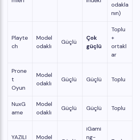
mleri
indeki
odakla
nın)
Toplu
Playte
Model
Çok
+
Güçlü
ch
odaklı
güçlü
ortakl
ar
Prone
Model
t
Güçlü
Güçlü
Toplu
odaklı
Oyun
NuxG
Model
Güçlü
Güçlü
Toplu
ame
odaklı
iGami
YAZILI
Model
ng-