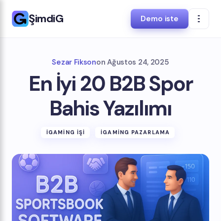
ŞimdiG
Demo iste
Sezar Fikson
on
Ağustos 24, 2025
En İyi 20 B2B Spor
Bahis Yazılımı
IGAMING İŞI
IGAMING PAZARLAMA